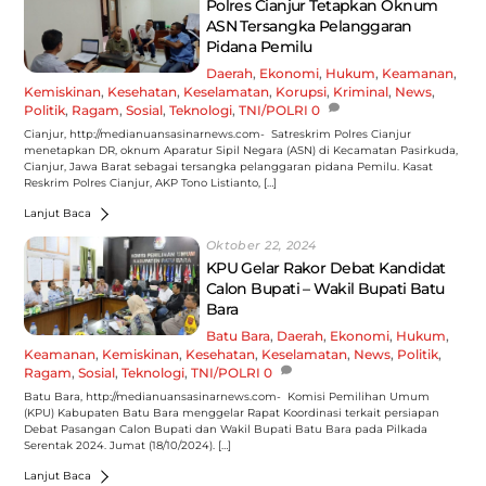
Polres Cianjur Tetapkan Oknum
ASN Tersangka Pelanggaran
Pidana Pemilu
Daerah
,
Ekonomi
,
Hukum
,
Keamanan
,
Kemiskinan
,
Kesehatan
,
Keselamatan
,
Korupsi
,
Kriminal
,
News
,
Politik
,
Ragam
,
Sosial
,
Teknologi
,
TNI/POLRI
0
Cianjur, http://medianuansasinarnews.com- Satreskrim Polres Cianjur
menetapkan DR, oknum Aparatur Sipil Negara (ASN) di Kecamatan Pasirkuda,
Cianjur, Jawa Barat sebagai tersangka pelanggaran pidana Pemilu. Kasat
Reskrim Polres Cianjur, AKP Tono Listianto, […]
Lanjut Baca
Oktober 22, 2024
KPU Gelar Rakor Debat Kandidat
Calon Bupati – Wakil Bupati Batu
Bara
Batu Bara
,
Daerah
,
Ekonomi
,
Hukum
,
Keamanan
,
Kemiskinan
,
Kesehatan
,
Keselamatan
,
News
,
Politik
,
Ragam
,
Sosial
,
Teknologi
,
TNI/POLRI
0
Batu Bara, http://medianuansasinarnews.com- Komisi Pemilihan Umum
(KPU) Kabupaten Batu Bara menggelar Rapat Koordinasi terkait persiapan
Debat Pasangan Calon Bupati dan Wakil Bupati Batu Bara pada Pilkada
Serentak 2024. Jumat (18/10/2024). […]
Lanjut Baca