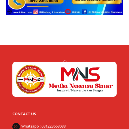
Back
To
Top
CONTACT US
Whatsapp : 081223668088