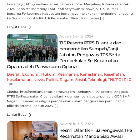
Indramayu, http://medianuansasinarnews.com- Menjelang Pilkada serentak
2024, Kapolres Indramayu AKBP Ari Setyawan Wibowo, S.H., S.I.K., M.Si.,
bersama Forkopimda Kabupaten Indramayu melakukan monitoring langsung
ke Gudang Logistik KPU di Kecamatan Sliyeg, Kabupaten […]
Lanjut Baca
November 3, 2024
190 Peserta PTPS Dilantik dan
pengambilan Sumpah/Janji
Jabatan Pengawas TPS Serta
Pembekalan Se-Kecamatan
Cipanas oleh Panwascam Cipanas.
Daerah
,
Ekonomi
,
Hukum
,
Keamanan
,
Kemiskinan
,
Kesehatan
,
Keselamatan
,
News
,
Politik
,
Ragam
,
Sosial
,
Teknologi
,
TNI/POLRI
0
Cianjur, http://medianuansasinarnews.com- Sebanyak 190 peserta, Anggota
PTPS Se-Kecamatan Cipanas dilantik dan sumpah jabatan, di aula GOR SMP
Negeri 1 Cipanas, sekaligus pembekalan dalam pengawasan pemilihan di
pilkada serentak tahun 2024. […]
Lanjut Baca
November 3, 2024
Resmi Dilantik – 132 Pengawas TPS
Kecamatan Mande Siap Awasi