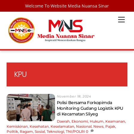
Welcome To Website Media Nuansa Sinar
Skip
Men
to
content
KPU
November 18, 2024
Polisi Bersama Forkopimda
Monitoring Gudang Logistik KPU
di Kecamatan Sliyeg
Daerah
,
Ekonomi
,
Hukum
,
Keamanan
,
Kemiskinan
,
Kesehatan
,
Keselamatan
,
Nasional
,
News
,
Pajak
,
Politik
,
Ragam
,
Sosial
,
Teknologi
,
TNI/POLRI
0