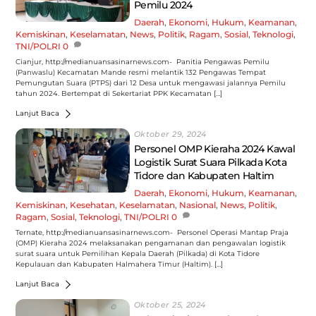
Pemilu 2024
Daerah
,
Ekonomi
,
Hukum
,
Keamanan
,
Kemiskinan
,
Keselamatan
,
News
,
Politik
,
Ragam
,
Sosial
,
Teknologi
,
TNI/POLRI
0
Cianjur, http://medianuansasinarnews.com- Panitia Pengawas Pemilu
(Panwaslu) Kecamatan Mande resmi melantik 132 Pengawas Tempat
Pemungutan Suara (PTPS) dari 12 Desa untuk mengawasi jalannya Pemilu
tahun 2024. Bertempat di Sekertariat PPK Kecamatan […]
Lanjut Baca
Oktober 29, 2024
Personel OMP Kieraha 2024 Kawal
Logistik Surat Suara Pilkada Kota
Tidore dan Kabupaten Haltim
Daerah
,
Ekonomi
,
Hukum
,
Keamanan
,
Kemiskinan
,
Kesehatan
,
Keselamatan
,
Nasional
,
News
,
Politik
,
Ragam
,
Sosial
,
Teknologi
,
TNI/POLRI
0
Ternate, http://medianuansasinarnews.com- Personel Operasi Mantap Praja
(OMP) Kieraha 2024 melaksanakan pengamanan dan pengawalan logistik
surat suara untuk Pemilihan Kepala Daerah (Pilkada) di Kota Tidore
Kepulauan dan Kabupaten Halmahera Timur (Haltim). […]
Lanjut Baca
Oktober 25, 2024