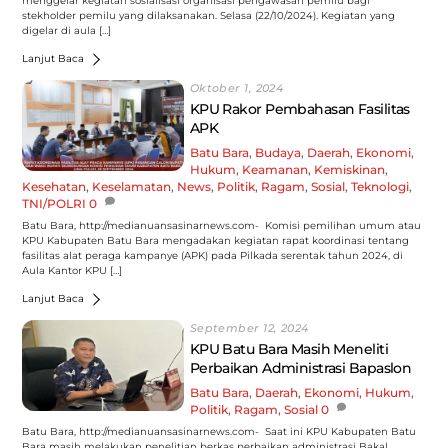
menggelar kegiatan sosialisasi organisasi pengawasan pemilu bagi
stekholder pemilu yang dilaksanakan. Selasa (22/10/2024). Kegiatan yang
digelar di aula […]
Lanjut Baca
Oktober 1, 2024
KPU Rakor Pembahasan Fasilitas
APK
Batu Bara
,
Budaya
,
Daerah
,
Ekonomi
,
Hukum
,
Keamanan
,
Kemiskinan
,
Kesehatan
,
Keselamatan
,
News
,
Politik
,
Ragam
,
Sosial
,
Teknologi
,
TNI/POLRI
0
Batu Bara, http://medianuansasinarnews.com- Komisi pemilihan umum atau
KPU Kabupaten Batu Bara mengadakan kegiatan rapat koordinasi tentang
fasilitas alat peraga kampanye (APK) pada Pilkada serentak tahun 2024, di
Aula Kantor KPU […]
Lanjut Baca
September 12, 2024
KPU Batu Bara Masih Meneliti
Perbaikan Administrasi Bapaslon
Batu Bara
,
Daerah
,
Ekonomi
,
Hukum
,
Politik
,
Ragam
,
Sosial
0
Batu Bara, http://medianuansasinarnews.com- Saat ini KPU Kabupaten Batu
Bara masih melakukan penelitian berkas perbaikan administrasi Bakal