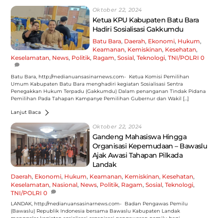
Oktober 22, 2024
Ketua KPU Kabupaten Batu Bara
Hadiri Sosialisasi Gakkumdu
Batu Bara
,
Daerah
,
Ekonomi
,
Hukum
,
Keamanan
,
Kemiskinan
,
Kesehatan
,
Keselamatan
,
News
,
Politik
,
Ragam
,
Sosial
,
Teknologi
,
TNI/POLRI
0
Batu Bara, http://medianuansasinarnews.com- Ketua Komisi Pemilihan
Umum Kabupaten Batu Bara menghadiri kegiatan Sosialisasi Sentra
Penegakkan Hukum Terpadu (Gakkumdu) Dalam penanganan Tindak Pidana
Pemilihan Pada Tahapan Kampanye Pemilihan Gubernur dan Wakil […]
Lanjut Baca
Oktober 22, 2024
Gandeng Mahasiswa Hingga
Organisasi Kepemudaan – Bawaslu
Ajak Awasi Tahapan Pilkada
Landak
Daerah
,
Ekonomi
,
Hukum
,
Keamanan
,
Kemiskinan
,
Kesehatan
,
Keselamatan
,
Nasional
,
News
,
Politik
,
Ragam
,
Sosial
,
Teknologi
,
TNI/POLRI
0
LANDAK, http://medianuansasinarnews.com- Badan Pengawas Pemilu
(Bawaslu) Republik Indonesia bersama Bawaslu Kabupaten Landak