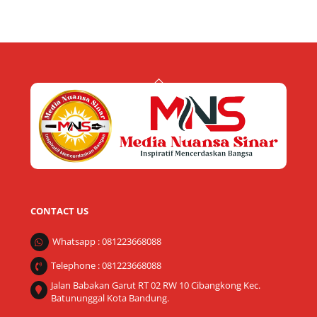
Back
To
Top
CONTACT US
Whatsapp : 081223668088
Telephone : 081223668088
Jalan Babakan Garut RT 02 RW 10 Cibangkong Kec.
Batununggal Kota Bandung.