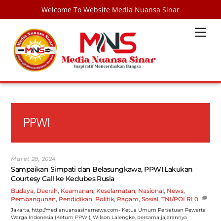
Welcome To Website Media Nuansa Sinar
Skip
Men
to
content
PPWI
Maret 28, 2024
Sampaikan Simpati dan Belasungkawa, PPWI Lakukan
Courtesy Call ke Kedubes Rusia
Budaya
,
Daerah
,
Keamanan
,
Keselamatan
,
Nasional
,
News
,
Pembangunan
,
Pendidikan
,
Politik
,
Ragam
,
Sosial
,
TNI/POLRI
0
Jakarta, http://medianuansasinarnews.com- Ketua Umum Persatuan Pewarta
Warga Indonesia (Ketum PPWI), Wilson Lalengke, bersama jajarannya