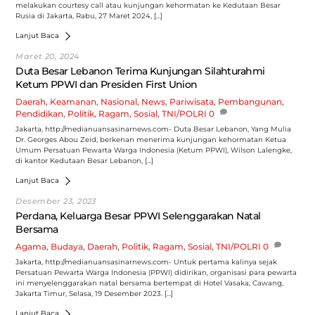
melakukan courtesy call atau kunjungan kehormatan ke Kedutaan Besar
Rusia di Jakarta, Rabu, 27 Maret 2024, […]
Lanjut Baca
Maret 20, 2024
Duta Besar Lebanon Terima Kunjungan Silahturahmi
Ketum PPWI dan Presiden First Union
Daerah
,
Keamanan
,
Nasional
,
News
,
Pariwisata
,
Pembangunan
,
Pendidikan
,
Politik
,
Ragam
,
Sosial
,
TNI/POLRI
0
Jakarta, http://medianuansasinarnews.com- Duta Besar Lebanon, Yang Mulia
Dr. Georges Abou Zeid, berkenan menerima kunjungan kehormatan Ketua
Umum Persatuan Pewarta Warga Indonesia (Ketum PPWI), Wilson Lalengke,
di kantor Kedutaan Besar Lebanon, […]
Lanjut Baca
Desember 23, 2023
Perdana, Keluarga Besar PPWI Selenggarakan Natal
Bersama
Agama
,
Budaya
,
Daerah
,
Politik
,
Ragam
,
Sosial
,
TNI/POLRI
0
Jakarta, http://medianuansasinarnews.com- Untuk pertama kalinya sejak
Persatuan Pewarta Warga Indonesia (PPWI) didirikan, organisasi para pewarta
ini menyelenggarakan natal bersama bertempat di Hotel Vasaka, Cawang,
Jakarta Timur, Selasa, 19 Desember 2023. […]
Lanjut Baca