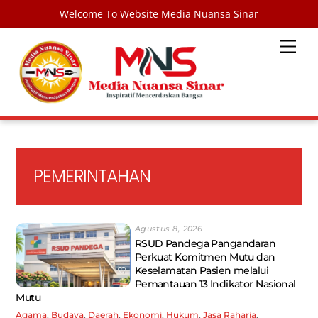
Welcome To Website Media Nuansa Sinar
Skip
Men
to
content
PEMERINTAHAN
Agustus 8, 2026
RSUD Pandega Pangandaran
Perkuat Komitmen Mutu dan
Keselamatan Pasien melalui
Pemantauan 13 Indikator Nasional
Mutu
Agama
,
Budaya
,
Daerah
,
Ekonomi
,
Hukum
,
Jasa Raharja
,