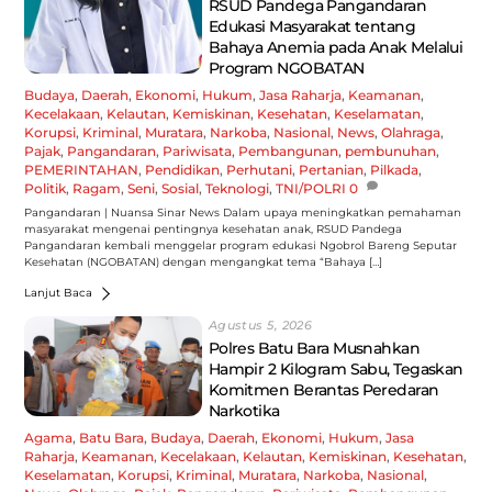
RSUD Pandega Pangandaran
Edukasi Masyarakat tentang
Bahaya Anemia pada Anak Melalui
Program NGOBATAN
Budaya
,
Daerah
,
Ekonomi
,
Hukum
,
Jasa Raharja
,
Keamanan
,
Kecelakaan
,
Kelautan
,
Kemiskinan
,
Kesehatan
,
Keselamatan
,
Korupsi
,
Kriminal
,
Muratara
,
Narkoba
,
Nasional
,
News
,
Olahraga
,
Pajak
,
Pangandaran
,
Pariwisata
,
Pembangunan
,
pembunuhan
,
PEMERINTAHAN
,
Pendidikan
,
Perhutani
,
Pertanian
,
Pilkada
,
Politik
,
Ragam
,
Seni
,
Sosial
,
Teknologi
,
TNI/POLRI
0
Pangandaran | Nuansa Sinar News Dalam upaya meningkatkan pemahaman
masyarakat mengenai pentingnya kesehatan anak, RSUD Pandega
Pangandaran kembali menggelar program edukasi Ngobrol Bareng Seputar
Kesehatan (NGOBATAN) dengan mengangkat tema “Bahaya […]
Lanjut Baca
Agustus 5, 2026
Polres Batu Bara Musnahkan
Hampir 2 Kilogram Sabu, Tegaskan
Komitmen Berantas Peredaran
Narkotika
Agama
,
Batu Bara
,
Budaya
,
Daerah
,
Ekonomi
,
Hukum
,
Jasa
Raharja
,
Keamanan
,
Kecelakaan
,
Kelautan
,
Kemiskinan
,
Kesehatan
,
Keselamatan
,
Korupsi
,
Kriminal
,
Muratara
,
Narkoba
,
Nasional
,