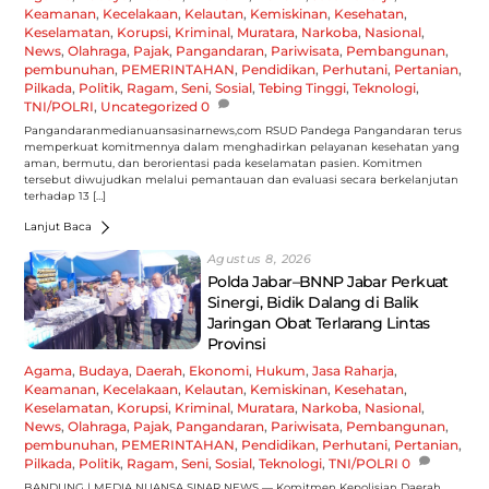
Keamanan
,
Kecelakaan
,
Kelautan
,
Kemiskinan
,
Kesehatan
,
Keselamatan
,
Korupsi
,
Kriminal
,
Muratara
,
Narkoba
,
Nasional
,
News
,
Olahraga
,
Pajak
,
Pangandaran
,
Pariwisata
,
Pembangunan
,
pembunuhan
,
PEMERINTAHAN
,
Pendidikan
,
Perhutani
,
Pertanian
,
Pilkada
,
Politik
,
Ragam
,
Seni
,
Sosial
,
Tebing Tinggi
,
Teknologi
,
TNI/POLRI
,
Uncategorized
0
Pangandaranmedianuansasinarnews,com RSUD Pandega Pangandaran terus
memperkuat komitmennya dalam menghadirkan pelayanan kesehatan yang
aman, bermutu, dan berorientasi pada keselamatan pasien. Komitmen
tersebut diwujudkan melalui pemantauan dan evaluasi secara berkelanjutan
terhadap 13 […]
Lanjut Baca
Agustus 8, 2026
Polda Jabar–BNNP Jabar Perkuat
Sinergi, Bidik Dalang di Balik
Jaringan Obat Terlarang Lintas
Provinsi
Agama
,
Budaya
,
Daerah
,
Ekonomi
,
Hukum
,
Jasa Raharja
,
Keamanan
,
Kecelakaan
,
Kelautan
,
Kemiskinan
,
Kesehatan
,
Keselamatan
,
Korupsi
,
Kriminal
,
Muratara
,
Narkoba
,
Nasional
,
News
,
Olahraga
,
Pajak
,
Pangandaran
,
Pariwisata
,
Pembangunan
,
pembunuhan
,
PEMERINTAHAN
,
Pendidikan
,
Perhutani
,
Pertanian
,
Pilkada
,
Politik
,
Ragam
,
Seni
,
Sosial
,
Teknologi
,
TNI/POLRI
0
BANDUNG | MEDIA NUANSA SINAR NEWS — Komitmen Kepolisian Daerah