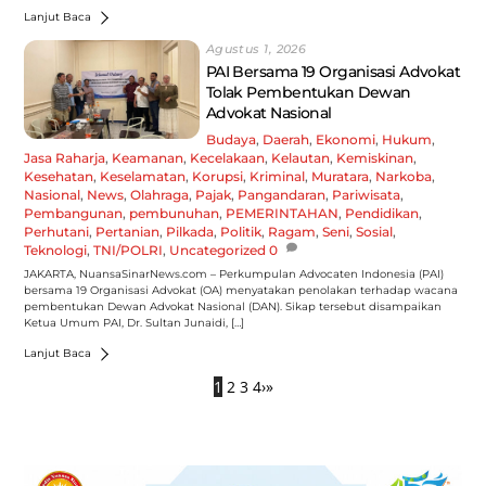
Lanjut Baca
Agustus 1, 2026
PAI Bersama 19 Organisasi Advokat
Tolak Pembentukan Dewan
Advokat Nasional
Budaya
,
Daerah
,
Ekonomi
,
Hukum
,
Jasa Raharja
,
Keamanan
,
Kecelakaan
,
Kelautan
,
Kemiskinan
,
Kesehatan
,
Keselamatan
,
Korupsi
,
Kriminal
,
Muratara
,
Narkoba
,
Nasional
,
News
,
Olahraga
,
Pajak
,
Pangandaran
,
Pariwisata
,
Pembangunan
,
pembunuhan
,
PEMERINTAHAN
,
Pendidikan
,
Perhutani
,
Pertanian
,
Pilkada
,
Politik
,
Ragam
,
Seni
,
Sosial
,
Teknologi
,
TNI/POLRI
,
Uncategorized
0
JAKARTA, NuansaSinarNews.com – Perkumpulan Advocaten Indonesia (PAI)
bersama 19 Organisasi Advokat (OA) menyatakan penolakan terhadap wacana
pembentukan Dewan Advokat Nasional (DAN). Sikap tersebut disampaikan
Ketua Umum PAI, Dr. Sultan Junaidi, […]
Lanjut Baca
1
2
3
4
›
»