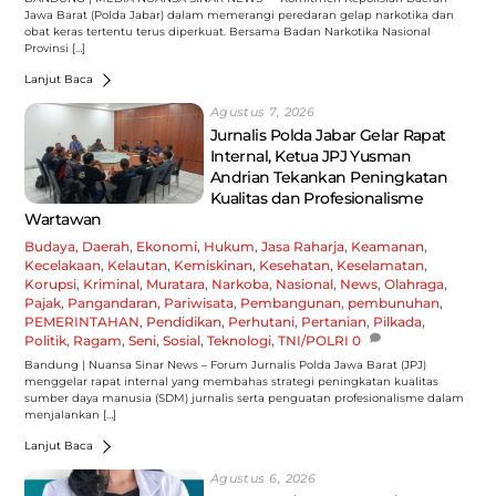
Jawa Barat (Polda Jabar) dalam memerangi peredaran gelap narkotika dan
obat keras tertentu terus diperkuat. Bersama Badan Narkotika Nasional
Provinsi […]
Lanjut Baca
Agustus 7, 2026
Jurnalis Polda Jabar Gelar Rapat
Internal, Ketua JPJ Yusman
Andrian Tekankan Peningkatan
Kualitas dan Profesionalisme
Wartawan
Budaya
,
Daerah
,
Ekonomi
,
Hukum
,
Jasa Raharja
,
Keamanan
,
Kecelakaan
,
Kelautan
,
Kemiskinan
,
Kesehatan
,
Keselamatan
,
Korupsi
,
Kriminal
,
Muratara
,
Narkoba
,
Nasional
,
News
,
Olahraga
,
Pajak
,
Pangandaran
,
Pariwisata
,
Pembangunan
,
pembunuhan
,
PEMERINTAHAN
,
Pendidikan
,
Perhutani
,
Pertanian
,
Pilkada
,
Politik
,
Ragam
,
Seni
,
Sosial
,
Teknologi
,
TNI/POLRI
0
Bandung | Nuansa Sinar News – Forum Jurnalis Polda Jawa Barat (JPJ)
menggelar rapat internal yang membahas strategi peningkatan kualitas
sumber daya manusia (SDM) jurnalis serta penguatan profesionalisme dalam
menjalankan […]
Lanjut Baca
Agustus 6, 2026