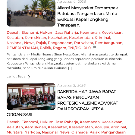
Agustus 4, 2026
Aliansi Masyarakat Terdampak
Batubara Pangandaran, Minta
Evakuasi Kapal Tongkang
Transparan.
Daerah
,
Ekonomi
,
Hukum
,
Jasa Raharja
,
Keamanan
,
Kecelakaan
,
Kelautan
,
Kemiskinan
,
Kesehatan
,
Keselamatan
,
Kriminal
,
Nasional
,
News
,
Pajak
,
Pangandaran
,
Pariwisata
,
Pembangunan
,
PEMERINTAHAN
,
Politik
,
Ragam
,
TNI/POLRI
0
Pangandaran – Media Nuansa Sinar Nesw.Com. Aliansi masyarakat terdampak
batubara dari kapal Tongkang yang kandas seputaran perairan di cibenda
Kabupaten Pangandaran. Masyarakat setempat melakukan aksi damai
meminta,’ sebelum dilakukan evakuasi […]
Lanjut Baca
Agustus 2, 2026
RAKERDA HAPI JAWA BARAT
BAHAS PENGUATAN
PROFESIONALISME ADVOKAT
DAN PROGRAM KERJA
ORGANISASI
Daerah
,
Ekonomi
,
Hukum
,
Jasa Raharja
,
Keamanan
,
Kecelakaan
,
Kelautan
,
Kemiskinan
,
Kesehatan
,
Keselamatan
,
Korupsi
,
Kriminal
,
Muratara
,
Narkoba
,
Nasional
,
News
,
Olahraga
,
Pajak
,
Pangandaran
,