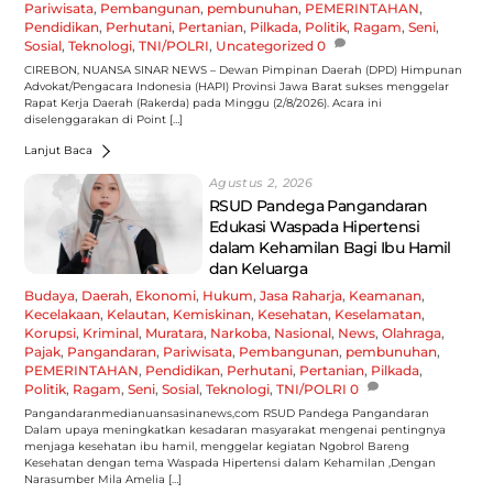
Pariwisata
,
Pembangunan
,
pembunuhan
,
PEMERINTAHAN
,
Pendidikan
,
Perhutani
,
Pertanian
,
Pilkada
,
Politik
,
Ragam
,
Seni
,
Sosial
,
Teknologi
,
TNI/POLRI
,
Uncategorized
0
CIREBON, NUANSA SINAR NEWS – Dewan Pimpinan Daerah (DPD) Himpunan
Advokat/Pengacara Indonesia (HAPI) Provinsi Jawa Barat sukses menggelar
Rapat Kerja Daerah (Rakerda) pada Minggu (2/8/2026). Acara ini
diselenggarakan di Point […]
Lanjut Baca
Agustus 2, 2026
RSUD Pandega Pangandaran
Edukasi Waspada Hipertensi
dalam Kehamilan Bagi Ibu Hamil
dan Keluarga
Budaya
,
Daerah
,
Ekonomi
,
Hukum
,
Jasa Raharja
,
Keamanan
,
Kecelakaan
,
Kelautan
,
Kemiskinan
,
Kesehatan
,
Keselamatan
,
Korupsi
,
Kriminal
,
Muratara
,
Narkoba
,
Nasional
,
News
,
Olahraga
,
Pajak
,
Pangandaran
,
Pariwisata
,
Pembangunan
,
pembunuhan
,
PEMERINTAHAN
,
Pendidikan
,
Perhutani
,
Pertanian
,
Pilkada
,
Politik
,
Ragam
,
Seni
,
Sosial
,
Teknologi
,
TNI/POLRI
0
Pangandaranmedianuansasinanews,com RSUD Pandega Pangandaran
Dalam upaya meningkatkan kesadaran masyarakat mengenai pentingnya
menjaga kesehatan ibu hamil, menggelar kegiatan Ngobrol Bareng
Kesehatan dengan tema Waspada Hipertensi dalam Kehamilan ,Dengan
Narasumber Mila Amelia […]