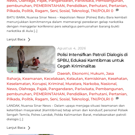
News
,
Olahraga
,
Pajak
,
Pangandaran
,
Pariwisata
,
Pembangunan
,
pembunuhan
,
PEMERINTAHAN
,
Pendidikan
,
Perhutani
,
Pertanian
,
Pilkada
,
Politik
,
Ragam
,
Seni
,
Sosial
,
Teknologi
,
TNI/POLRI
0
BATU BARA, Nuansa Sinar News – Kepolisian Resor (Polres) Batu Bara kembali
menunjukkan komitmennya dalam memerangi peredaran gelap narkotika
dengan menggelar konferensi pers sekaligus pemusnahan barang bukti
narkotika di Aula […]
Lanjut Baca
Agustus 4, 2026
Polisi Intensifkan Patroli Dialogis di
SPBU, Edukasi Kamtibmas untuk
Cegah Kriminalitas
Daerah
,
Ekonomi
,
Hukum
,
Jasa
Raharja
,
Keamanan
,
Kecelakaan
,
Kelautan
,
Kemiskinan
,
Kesehatan
,
Keselamatan
,
Korupsi
,
Kriminal
,
Muratara
,
Narkoba
,
Nasional
,
News
,
Olahraga
,
Pajak
,
Pangandaran
,
Pariwisata
,
Pembangunan
,
pembunuhan
,
PEMERINTAHAN
,
Pendidikan
,
Perhutani
,
Pertanian
,
Pilkada
,
Politik
,
Ragam
,
Seni
,
Sosial
,
Teknologi
,
TNI/POLRI
0
LANDAK, Nuansa Sinar News – Dalam upaya menjaga situasi keamanan dan
ketertiban masyarakat (Kamtibmas) tetap aman dan kondusif, personel Polsek
Sengah Temila, Polres Landak, Polda Kalimantan Barat, melaksanakan patroli
dialogis […]
Lanjut Baca