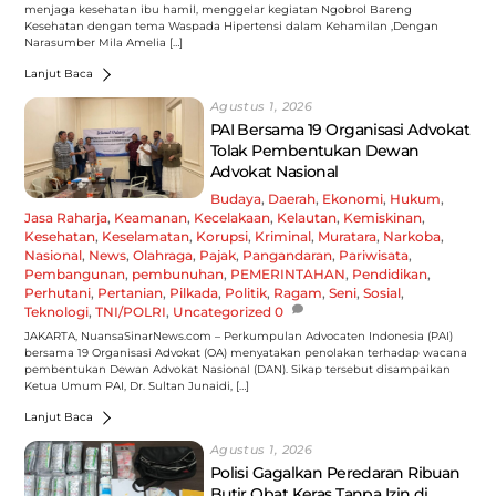
menjaga kesehatan ibu hamil, menggelar kegiatan Ngobrol Bareng
Kesehatan dengan tema Waspada Hipertensi dalam Kehamilan ,Dengan
Narasumber Mila Amelia […]
Lanjut Baca
Agustus 1, 2026
PAI Bersama 19 Organisasi Advokat
Tolak Pembentukan Dewan
Advokat Nasional
Budaya
,
Daerah
,
Ekonomi
,
Hukum
,
Jasa Raharja
,
Keamanan
,
Kecelakaan
,
Kelautan
,
Kemiskinan
,
Kesehatan
,
Keselamatan
,
Korupsi
,
Kriminal
,
Muratara
,
Narkoba
,
Nasional
,
News
,
Olahraga
,
Pajak
,
Pangandaran
,
Pariwisata
,
Pembangunan
,
pembunuhan
,
PEMERINTAHAN
,
Pendidikan
,
Perhutani
,
Pertanian
,
Pilkada
,
Politik
,
Ragam
,
Seni
,
Sosial
,
Teknologi
,
TNI/POLRI
,
Uncategorized
0
JAKARTA, NuansaSinarNews.com – Perkumpulan Advocaten Indonesia (PAI)
bersama 19 Organisasi Advokat (OA) menyatakan penolakan terhadap wacana
pembentukan Dewan Advokat Nasional (DAN). Sikap tersebut disampaikan
Ketua Umum PAI, Dr. Sultan Junaidi, […]
Lanjut Baca
Agustus 1, 2026
Polisi Gagalkan Peredaran Ribuan
Butir Obat Keras Tanpa Izin di