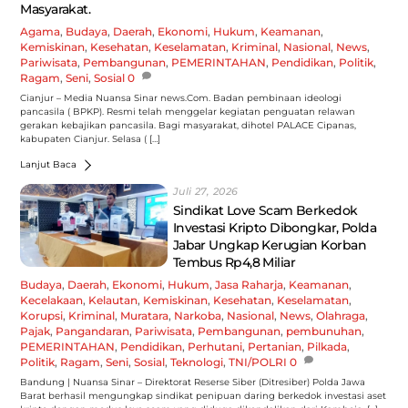
Masyarakat.
Agama
,
Budaya
,
Daerah
,
Ekonomi
,
Hukum
,
Keamanan
,
Kemiskinan
,
Kesehatan
,
Keselamatan
,
Kriminal
,
Nasional
,
News
,
Pariwisata
,
Pembangunan
,
PEMERINTAHAN
,
Pendidikan
,
Politik
,
Ragam
,
Seni
,
Sosial
0
Cianjur – Media Nuansa Sinar news.Com. Badan pembinaan ideologi
pancasila ( BPKP). Resmi telah menggelar kegiatan penguatan relawan
gerakan kebajikan pancasila. Bagi masyarakat, dihotel PALACE Cipanas,
kabupaten Cianjur. Selasa ( […]
Lanjut Baca
Juli 27, 2026
Sindikat Love Scam Berkedok
Investasi Kripto Dibongkar, Polda
Jabar Ungkap Kerugian Korban
Tembus Rp4,8 Miliar
Budaya
,
Daerah
,
Ekonomi
,
Hukum
,
Jasa Raharja
,
Keamanan
,
Kecelakaan
,
Kelautan
,
Kemiskinan
,
Kesehatan
,
Keselamatan
,
Korupsi
,
Kriminal
,
Muratara
,
Narkoba
,
Nasional
,
News
,
Olahraga
,
Pajak
,
Pangandaran
,
Pariwisata
,
Pembangunan
,
pembunuhan
,
PEMERINTAHAN
,
Pendidikan
,
Perhutani
,
Pertanian
,
Pilkada
,
Politik
,
Ragam
,
Seni
,
Sosial
,
Teknologi
,
TNI/POLRI
0
Bandung | Nuansa Sinar – Direktorat Reserse Siber (Ditresiber) Polda Jawa
Barat berhasil mengungkap sindikat penipuan daring berkedok investasi aset