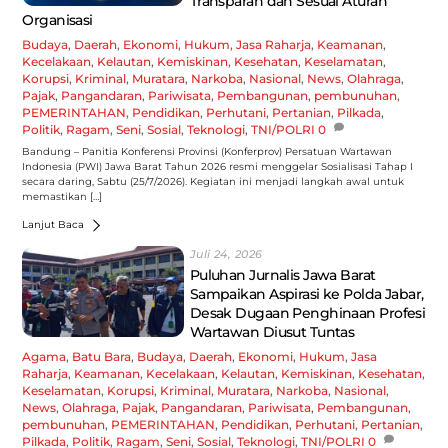
Transparan dan Sesuai Aturan
Organisasi
Budaya
,
Daerah
,
Ekonomi
,
Hukum
,
Jasa Raharja
,
Keamanan
,
Kecelakaan
,
Kelautan
,
Kemiskinan
,
Kesehatan
,
Keselamatan
,
Korupsi
,
Kriminal
,
Muratara
,
Narkoba
,
Nasional
,
News
,
Olahraga
,
Pajak
,
Pangandaran
,
Pariwisata
,
Pembangunan
,
pembunuhan
,
PEMERINTAHAN
,
Pendidikan
,
Perhutani
,
Pertanian
,
Pilkada
,
Politik
,
Ragam
,
Seni
,
Sosial
,
Teknologi
,
TNI/POLRI
0
Bandung – Panitia Konferensi Provinsi (Konferprov) Persatuan Wartawan
Indonesia (PWI) Jawa Barat Tahun 2026 resmi menggelar Sosialisasi Tahap I
secara daring, Sabtu (25/7/2026). Kegiatan ini menjadi langkah awal untuk
memastikan […]
Lanjut Baca
Juli 24, 2026
Puluhan Jurnalis Jawa Barat
Sampaikan Aspirasi ke Polda Jabar,
Desak Dugaan Penghinaan Profesi
Wartawan Diusut Tuntas
Agama
,
Batu Bara
,
Budaya
,
Daerah
,
Ekonomi
,
Hukum
,
Jasa
Raharja
,
Keamanan
,
Kecelakaan
,
Kelautan
,
Kemiskinan
,
Kesehatan
,
Keselamatan
,
Korupsi
,
Kriminal
,
Muratara
,
Narkoba
,
Nasional
,
News
,
Olahraga
,
Pajak
,
Pangandaran
,
Pariwisata
,
Pembangunan
,
pembunuhan
,
PEMERINTAHAN
,
Pendidikan
,
Perhutani
,
Pertanian
,
Pilkada
,
Politik
,
Ragam
,
Seni
,
Sosial
,
Teknologi
,
TNI/POLRI
0