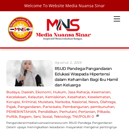
Welcome To Website Media Nuansa Sinar
Skip
Men
to
content
Agustus 2, 2026
RSUD Pandega Pangandaran
Edukasi Waspada Hipertensi
dalam Kehamilan Bagi Ibu Hamil
dan Keluarga
Budaya
,
Daerah
,
Ekonomi
,
Hukum
,
Jasa Raharja
,
Keamanan
,
Kecelakaan
,
Kelautan
,
Kemiskinan
,
Kesehatan
,
Keselamatan
,
Korupsi
,
Kriminal
,
Muratara
,
Narkoba
,
Nasional
,
News
,
Olahraga
,
Pajak
,
Pangandaran
,
Pariwisata
,
Pembangunan
,
pembunuhan
,
PEMERINTAHAN
,
Pendidikan
,
Perhutani
,
Pertanian
,
Pilkada
,
Politik
,
Ragam
,
Seni
,
Sosial
,
Teknologi
,
TNI/POLRI
0
Pangandaranmedianuansasinanews,com RSUD Pandega Pangandaran
Dalam upaya meningkatkan kesadaran masyarakat mengenai pentingnya