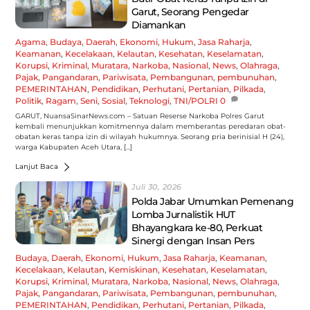
Garut, Seorang Pengedar
Diamankan
Agama
,
Budaya
,
Daerah
,
Ekonomi
,
Hukum
,
Jasa Raharja
,
Keamanan
,
Kecelakaan
,
Kelautan
,
Kesehatan
,
Keselamatan
,
Korupsi
,
Kriminal
,
Muratara
,
Narkoba
,
Nasional
,
News
,
Olahraga
,
Pajak
,
Pangandaran
,
Pariwisata
,
Pembangunan
,
pembunuhan
,
PEMERINTAHAN
,
Pendidikan
,
Perhutani
,
Pertanian
,
Pilkada
,
Politik
,
Ragam
,
Seni
,
Sosial
,
Teknologi
,
TNI/POLRI
0
GARUT, NuansaSinarNews.com – Satuan Reserse Narkoba Polres Garut
kembali menunjukkan komitmennya dalam memberantas peredaran obat-
obatan keras tanpa izin di wilayah hukumnya. Seorang pria berinisial H (24),
warga Kabupaten Aceh Utara, […]
Lanjut Baca
Juli 30, 2026
Polda Jabar Umumkan Pemenang
Lomba Jurnalistik HUT
Bhayangkara ke-80, Perkuat
Sinergi dengan Insan Pers
Budaya
,
Daerah
,
Ekonomi
,
Hukum
,
Jasa Raharja
,
Keamanan
,
Kecelakaan
,
Kelautan
,
Kemiskinan
,
Kesehatan
,
Keselamatan
,
Korupsi
,
Kriminal
,
Muratara
,
Narkoba
,
Nasional
,
News
,
Olahraga
,
Pajak
,
Pangandaran
,
Pariwisata
,
Pembangunan
,
pembunuhan
,
PEMERINTAHAN
,
Pendidikan
,
Perhutani
,
Pertanian
,
Pilkada
,