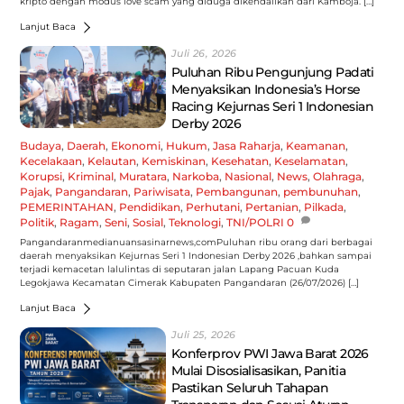
kripto dengan modus love scam yang diduga dikendalikan dari Kamboja. […]
Lanjut Baca
Juli 26, 2026
Puluhan Ribu Pengunjung Padati
Menyaksikan Indonesia’s Horse
Racing Kejurnas Seri 1 Indonesian
Derby 2026
Budaya
,
Daerah
,
Ekonomi
,
Hukum
,
Jasa Raharja
,
Keamanan
,
Kecelakaan
,
Kelautan
,
Kemiskinan
,
Kesehatan
,
Keselamatan
,
Korupsi
,
Kriminal
,
Muratara
,
Narkoba
,
Nasional
,
News
,
Olahraga
,
Pajak
,
Pangandaran
,
Pariwisata
,
Pembangunan
,
pembunuhan
,
PEMERINTAHAN
,
Pendidikan
,
Perhutani
,
Pertanian
,
Pilkada
,
Politik
,
Ragam
,
Seni
,
Sosial
,
Teknologi
,
TNI/POLRI
0
Pangandaranmedianuansasinarnews,comPuluhan ribu orang dari berbagai
daerah menyaksikan Kejurnas Seri 1 Indonesian Derby 2026 ,bahkan sampai
terjadi kemacetan lalulintas di seputaran jalan Lapang Pacuan Kuda
Legokjawa Kecamatan Cimerak Kabupaten Pangandaran (26/07/2026) […]
Lanjut Baca
Juli 25, 2026
Konferprov PWI Jawa Barat 2026
Mulai Disosialisasikan, Panitia
Pastikan Seluruh Tahapan