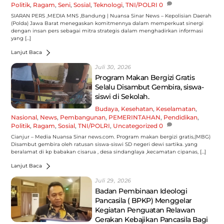
Politik
,
Ragam
,
Seni
,
Sosial
,
Teknologi
,
TNI/POLRI
0
SIARAN PERS ,MEDIA MNS ,Bandung | Nuansa Sinar News – Kepolisian Daerah
(Polda) Jawa Barat menegaskan komitmennya dalam memperkuat sinergi
dengan insan pers sebagai mitra strategis dalam menghadirkan informasi
yang […]
Lanjut Baca
Juli 30, 2026
Program Makan Bergizi Gratis
Selalu Disambut Gembira, siswa-
siswi di Sekolah.
Budaya
,
Kesehatan
,
Keselamatan
,
Nasional
,
News
,
Pembangunan
,
PEMERINTAHAN
,
Pendidikan
,
Politik
,
Ragam
,
Sosial
,
TNI/POLRI
,
Uncategorized
0
Cianjur – Media Nuansa Sinar news.com. Program makan bergizi gratis,(MBG)
Disambut gembira oleh ratusan siswa-siswi SD negeri dewi sartika. yang
beralamat di kp babakan cisarua , desa sindanglaya ,kecamatan cipanas, […]
Lanjut Baca
Juli 29, 2026
Badan Pembinaan Ideologi
Pancasila ( BPKP) Menggelar
Kegiatan Penguatan Relawan
Gerakan Kebajikan Pancasila Bagi