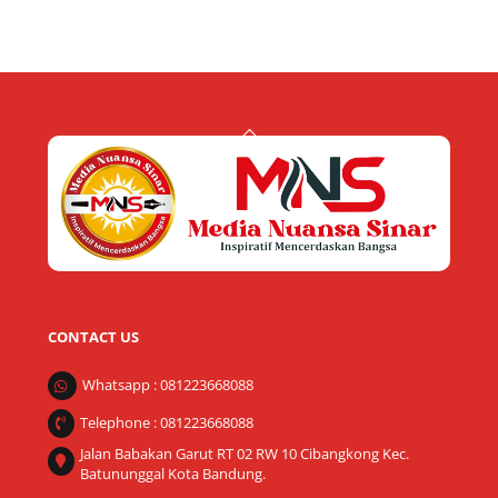
Back
To
Top
CONTACT US
Whatsapp : 081223668088
Telephone : 081223668088
Jalan Babakan Garut RT 02 RW 10 Cibangkong Kec.
Batununggal Kota Bandung.