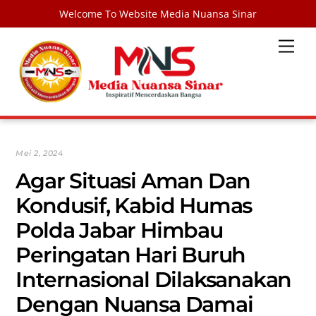
Welcome To Website Media Nuansa Sinar
Skip
Men
to
content
Mei 2, 2024
Agar Situasi Aman Dan
Kondusif, Kabid Humas
Polda Jabar Himbau
Peringatan Hari Buruh
Internasional Dilaksanakan
Dengan Nuansa Damai