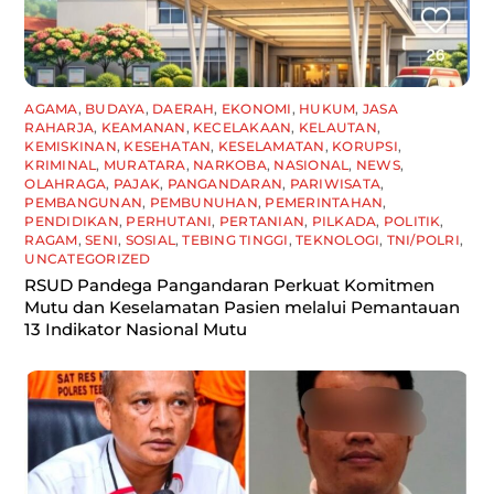
AGAMA
,
BUDAYA
,
DAERAH
,
EKONOMI
,
HUKUM
,
JASA
RAHARJA
,
KEAMANAN
,
KECELAKAAN
,
KELAUTAN
,
KEMISKINAN
,
KESEHATAN
,
KESELAMATAN
,
KORUPSI
,
KRIMINAL
,
MURATARA
,
NARKOBA
,
NASIONAL
,
NEWS
,
OLAHRAGA
,
PAJAK
,
PANGANDARAN
,
PARIWISATA
,
PEMBANGUNAN
,
PEMBUNUHAN
,
PEMERINTAHAN
,
PENDIDIKAN
,
PERHUTANI
,
PERTANIAN
,
PILKADA
,
POLITIK
,
RAGAM
,
SENI
,
SOSIAL
,
TEBING TINGGI
,
TEKNOLOGI
,
TNI/POLRI
,
UNCATEGORIZED
RSUD Pandega Pangandaran Perkuat Komitmen
Mutu dan Keselamatan Pasien melalui Pemantauan
13 Indikator Nasional Mutu