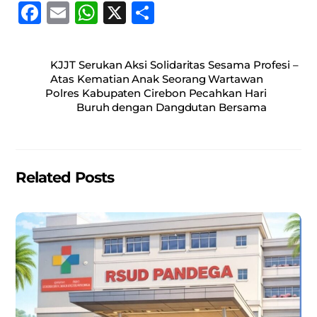
F
E
W
X
S
a
m
h
h
c
ai
at
ar
KJJT Serukan Aksi Solidaritas Sesama Profesi –
e
l
s
e
Atas Kematian Anak Seorang Wartawan
Polres Kabupaten Cirebon Pecahkan Hari
b
A
Buruh dengan Dangdutan Bersama
o
p
o
p
k
Related Posts