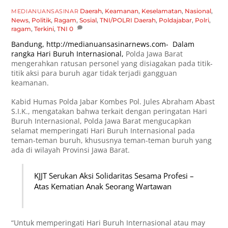
Daerah
,
Keamanan
,
Keselamatan
,
Nasional
,
MEDIANUANSASINAR
News
,
Politik
,
Ragam
,
Sosial
,
TNI/POLRI
Daerah
,
Poldajabar
,
Polri
,
ragam
,
Terkini
,
TNI
0
Bandung,
http://medianuansasinarnews.com-
Dalam
rangka Hari Buruh Internasional,
Polda Jawa Barat
mengerahkan ratusan personel yang disiagakan pada titik-
titik aksi para buruh agar tidak terjadi gangguan
keamanan.
Kabid Humas Polda Jabar Kombes Pol. Jules Abraham Abast
S.I.K., mengatakan bahwa terkait dengan peringatan Hari
Buruh Internasional, Polda Jawa Barat mengucapkan
selamat memperingati Hari Buruh Internasional pada
teman-teman buruh, khususnya teman-teman buruh yang
ada di wilayah Provinsi Jawa Barat.
KJJT Serukan Aksi Solidaritas Sesama Profesi –
Atas Kematian Anak Seorang Wartawan
“Untuk memperingati Hari Buruh Internasional atau may