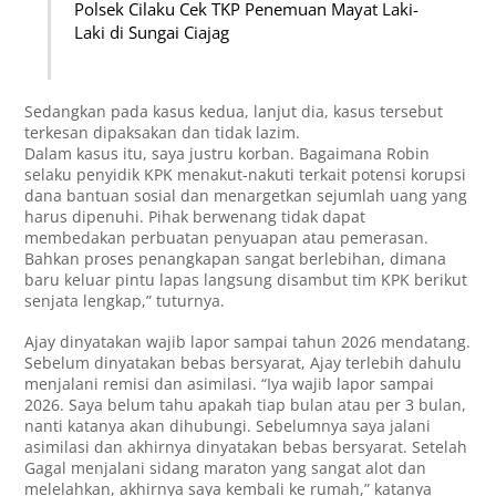
Polsek Cilaku Cek TKP Penemuan Mayat Laki-
Laki di Sungai Ciajag
Sedangkan pada kasus kedua, lanjut dia, kasus tersebut
terkesan dipaksakan dan tidak lazim.
Dalam kasus itu, saya justru korban. Bagaimana Robin
selaku penyidik KPK menakut-nakuti terkait potensi korupsi
dana bantuan sosial dan menargetkan sejumlah uang yang
harus dipenuhi. Pihak berwenang tidak dapat
membedakan perbuatan penyuapan atau pemerasan.
Bahkan proses penangkapan sangat berlebihan, dimana
baru keluar pintu lapas langsung disambut tim KPK berikut
senjata lengkap,” tuturnya.
Ajay dinyatakan wajib lapor sampai tahun 2026 mendatang.
Sebelum dinyatakan bebas bersyarat, Ajay terlebih dahulu
menjalani remisi dan asimilasi. “Iya wajib lapor sampai
2026. Saya belum tahu apakah tiap bulan atau per 3 bulan,
nanti katanya akan dihubungi. Sebelumnya saya jalani
asimilasi dan akhirnya dinyatakan bebas bersyarat. Setelah
Gagal menjalani sidang maraton yang sangat alot dan
melelahkan, akhirnya saya kembali ke rumah,” katanya