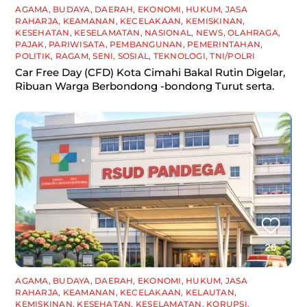
AGAMA
,
BUDAYA
,
DAERAH
,
EKONOMI
,
HUKUM
,
JASA
RAHARJA
,
KEAMANAN
,
KECELAKAAN
,
KEMISKINAN
,
KESEHATAN
,
KESELAMATAN
,
NASIONAL
,
NEWS
,
OLAHRAGA
,
PAJAK
,
PARIWISATA
,
PEMBANGUNAN
,
PEMERINTAHAN
,
POLITIK
,
RAGAM
,
SENI
,
SOSIAL
,
TEKNOLOGI
,
TNI/POLRI
Car Free Day (CFD) Kota Cimahi Bakal Rutin Digelar,
Ribuan Warga Berbondong -bondong Turut serta.
AGAMA
,
BUDAYA
,
DAERAH
,
EKONOMI
,
HUKUM
,
JASA
RAHARJA
,
KEAMANAN
,
KECELAKAAN
,
KELAUTAN
,
KEMISKINAN
,
KESEHATAN
,
KESELAMATAN
,
KORUPSI
,