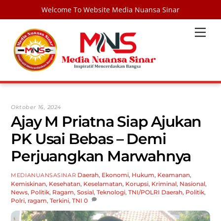
Welcome To Website Media Nuansa Sinar
Skip
Men
to
content
Oktober 16, 2024
Ajay M Priatna Siap Ajukan
PK Usai Bebas – Demi
Perjuangkan Marwahnya
Daerah
,
Ekonomi
,
Hukum
,
Keamanan
,
MEDIANUANSASINAR
Kemiskinan
,
Kesehatan
,
Keselamatan
,
Korupsi
,
Kriminal
,
Nasional
,
News
,
Politik
,
Ragam
,
Sosial
,
Teknologi
,
TNI/POLRI
Daerah
,
Politik
,
Polri
,
ragam
,
Terkini
,
TNI
0