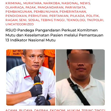
KRIMINAL
,
MURATARA
,
NARKOBA
,
NASIONAL
,
NEWS
,
OLAHRAGA
,
PAJAK
,
PANGANDARAN
,
PARIWISATA
,
PEMBANGUNAN
,
PEMBUNUHAN
,
PEMERINTAHAN
,
PENDIDIKAN
,
PERHUTANI
,
PERTANIAN
,
PILKADA
,
POLITIK
,
RAGAM
,
SENI
,
SOSIAL
,
TEBING TINGGI
,
TEKNOLOGI
,
TNI/POLRI
,
UNCATEGORIZED
RSUD Pandega Pangandaran Perkuat Komitmen
Mutu dan Keselamatan Pasien melalui Pemantauan
13 Indikator Nasional Mutu
AGAMA
,
BUDAYA
,
DAERAH
,
EKONOMI
,
HUKUM
,
TEBING TINGGI