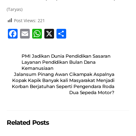
(Taryas)
Post Views:
221
F
E
W
X
S
a
m
h
h
c
ai
at
ar
PMI Jadikan Dunia Pendidikan Sasaran
e
l
s
e
Layanan Pendidikan Bulan Dana
Kemanusiaan
b
A
Jalansum Pinang Awan Cikampak Aspalnya
o
p
Kopak Kapik Banyak kali Masyarakat Menjadi
Korban Berjatuhan Seperti Pengendara Roda
o
p
Dua Sepeda Motor?
k
Related Posts