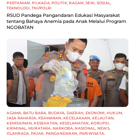
PERTANIAN
,
PILKADA
,
POLITIK
,
RAGAM
,
SENI
,
SOSIAL
,
TEKNOLOGI
,
TNI/POLRI
RSUD Pandega Pangandaran Edukasi Masyarakat
tentang Bahaya Anemia pada Anak Melalui Program
NGOBATAN
AGAMA
,
BATU BARA
,
BUDAYA
,
DAERAH
,
EKONOMI
,
HUKUM
,
JASA RAHARJA
,
KEAMANAN
,
KECELAKAAN
,
KELAUTAN
,
KEMISKINAN
,
KESEHATAN
,
KESELAMATAN
,
KORUPSI
,
KRIMINAL
,
MURATARA
,
NARKOBA
,
NASIONAL
,
NEWS
,
OLAHRAGA
,
PAJAK
,
PANGANDARAN
,
PARIWISATA
,