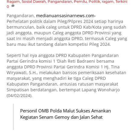
Ragam
,
Sosial
Daerah
,
Pangandaran
,
Pemilu
,
Politik
,
ragam
,
Terkini
0
Pangandaran,
medianuansasinarnews.com-
Perhelatan politik dalam Pileg/Pilpres 2024 setiap harinya
bermunculan, baik caleg untuk DPRD Kab/Kota yang sudah
jadi anggota, maupun Caleg anggota DPRD Provinsi yang
saat ini masih menjadi anggota DPRD, termasuk Caleg yang
baru mau ikut tandang dalam kompetisi Pileg 2024.
Seperti hal nya anggota DPRD Kabupaten Pangandaran
Partai Gerindra komisi 1 ‘Diah Reti Badraeni bersama
anggota DPRD Provinsi Partai Gerindra Komisi 1 Hj. Tina
Wiryawati, S.H., melakukan bansos pemeriksaan kesehatan
masyarakat, yang menghadiri ke tiga Caleg DPRD
Kabupaten Pangandaran, antusias ratusan masyarakat
Simpatisan berdatangan, bertempat Lapang Wonoharjo
(04/02/2024).
Personil OMB Polda Malut Sukses Amankan
Kegiatan Senam Gemoy dan Jalan Sehat