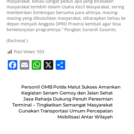
masyarakat, beliau sangat peduli apa yang dirasakan
masyarakat terlebih dalam Usaha Kecil Masyarakat, sering
memberikan bimbingan bersama para ahlinya, masing-
masing yang dibutuhkan masyarakat, diharapkan beliau ke
depan menjadi Anggota DPRD Provinsi kembali agar bisa
berkelanjutan programnya.” Pungkas Sunardi Susanto.
(Rachmat )
Post Views:
933
F
E
W
X
S
a
m
h
h
c
ai
at
ar
Personil OMB Polda Malut Sukses Amankan
e
l
s
e
Kegiatan Senam Gemoy dan Jalan Sehat
Jasa Raharja Dukung Penuh Peresmian
b
A
Terminal – Tingkatkan Semangat Masyarakat
o
p
Gunakan Transportasi Umum Percepatan
Mobilisasi Antar Wilayah
o
p
k