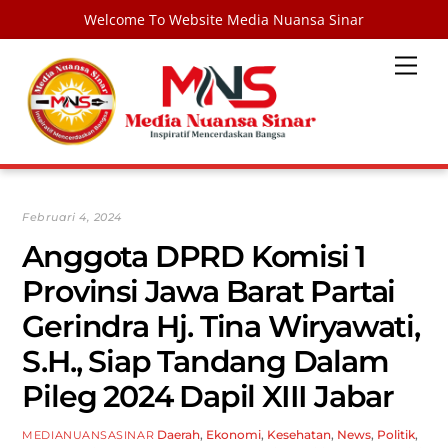
Welcome To Website Media Nuansa Sinar
Skip
Men
to
content
Februari 4, 2024
Anggota DPRD Komisi 1
Provinsi Jawa Barat Partai
Gerindra Hj. Tina Wiryawati,
S.H., Siap Tandang Dalam
Pileg 2024 Dapil XIII Jabar
Daerah
,
Ekonomi
,
Kesehatan
,
News
,
Politik
,
MEDIANUANSASINAR