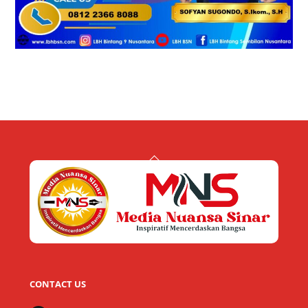
Back
To
Top
CONTACT US