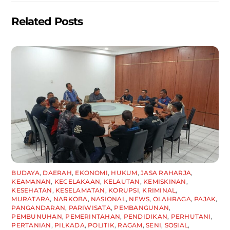
Related Posts
BUDAYA
,
DAERAH
,
EKONOMI
,
HUKUM
,
JASA RAHARJA
,
KEAMANAN
,
KECELAKAAN
,
KELAUTAN
,
KEMISKINAN
,
KESEHATAN
,
KESELAMATAN
,
KORUPSI
,
KRIMINAL
,
MURATARA
,
NARKOBA
,
NASIONAL
,
NEWS
,
OLAHRAGA
,
PAJAK
,
PANGANDARAN
,
PARIWISATA
,
PEMBANGUNAN
,
PEMBUNUHAN
,
PEMERINTAHAN
,
PENDIDIKAN
,
PERHUTANI
,
PERTANIAN
,
PILKADA
,
POLITIK
,
RAGAM
,
SENI
,
SOSIAL
,