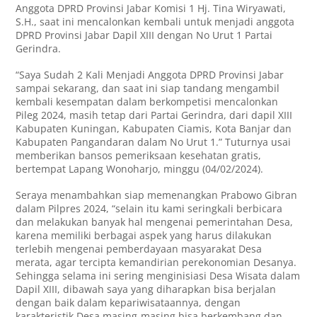
Anggota DPRD Provinsi Jabar Komisi 1 Hj. Tina Wiryawati,
S.H., saat ini mencalonkan kembali untuk menjadi anggota
DPRD Provinsi Jabar Dapil XIII dengan No Urut 1 Partai
Gerindra.
“Saya Sudah 2 Kali Menjadi Anggota DPRD Provinsi Jabar
sampai sekarang, dan saat ini siap tandang mengambil
kembali kesempatan dalam berkompetisi mencalonkan
Pileg 2024, masih tetap dari Partai Gerindra, dari dapil XIII
Kabupaten Kuningan, Kabupaten Ciamis, Kota Banjar dan
Kabupaten Pangandaran dalam No Urut 1.” Tuturnya usai
memberikan bansos pemeriksaan kesehatan gratis,
bertempat Lapang Wonoharjo, minggu (04/02/2024).
Seraya menambahkan siap memenangkan Prabowo Gibran
dalam Pilpres 2024, “selain itu kami seringkali berbicara
dan melakukan banyak hal mengenai pemerintahan Desa,
karena memiliki berbagai aspek yang harus dilakukan
terlebih mengenai pemberdayaan masyarakat Desa
merata, agar tercipta kemandirian perekonomian Desanya.
Sehingga selama ini sering menginisiasi Desa Wisata dalam
Dapil XIII, dibawah saya yang diharapkan bisa berjalan
dengan baik dalam kepariwisataannya, dengan
karakteristik Desa masing-masing bisa berkembang dan