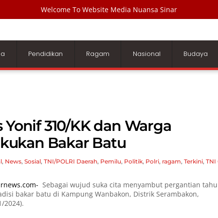
Welcome To Website Media Nuansa Sinar
ga
Pendidikan
Ragam
Nasional
Budaya
s Yonif 310/KK dan Warga
kukan Bakar Batu
l
,
News
,
Sosial
,
TNI/POLRI
Daerah
,
Pemilu
,
Politik
,
Polri
,
ragam
,
Terkini
,
TNI
arnews.com-
Sebagai wujud suka cita menyambut pergantian tah
radisi bakar batu di Kampung Wanbakon, Distrik Serambakon,
/2024).