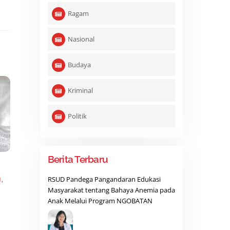
Ragam
Nasional
Budaya
Kriminal
Politik
Berita Terbaru
,
RSUD Pandega Pangandaran Edukasi
N
,
Masyarakat tentang Bahaya Anemia pada
Anak Melalui Program NGOBATAN