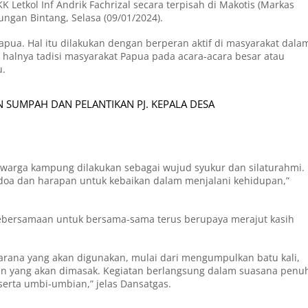
 Letkol Inf Andrik Fachrizal secara terpisah di Makotis (Markas
ungan Bintang, Selasa (09/01/2024).
pua. Hal itu dilakukan dengan berperan aktif di masyarakat dala
 halnya tadisi masyarakat Papua pada acara-acara besar atau
u.
 SUMPAH DAN PELANTIKAN PJ. KEPALA DESA
 warga kampung dilakukan sebagai wujud syukur dan silaturahmi.
oa dan harapan untuk kebaikan dalam menjalani kehidupan,”
t kebersamaan untuk bersama-sama terus berupaya merajut kasih
rana yang akan digunakan, mulai dari mengumpulkan batu kali,
 yang akan dimasak. Kegiatan berlangsung dalam suasana penu
erta umbi-umbian,” jelas Dansatgas.