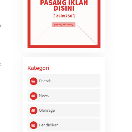
a
t
Kategori
Daerah
News
Olahraga
Pendidikan