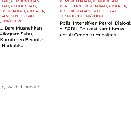
UNAN
,
PEMBUNUHAN
,
PEMERINTAHAN
,
PENDIDIKAN
,
AHAN
,
PENDIDIKAN
,
PERHUTANI
,
PERTANIAN
,
PILKADA
,
I
,
PERTANIAN
,
PILKADA
,
POLITIK
,
RAGAM
,
SENI
,
SOSIAL
,
AGAM
,
SENI
,
SOSIAL
,
TEKNOLOGI
,
TNI/POLRI
I
,
TNI/POLRI
Polisi Intensifkan Patroli Dialogi
tu Bara Musnahkan
di SPBU, Edukasi Kamtibmas
Kilogram Sabu,
untuk Cegah Kriminalitas
 Komitmen Berantas
 Narkotika
ang wajib ditandai
*