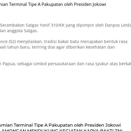
mian Terminal Tipe A Pakupatan oleh Presiden Jokowi
os Serambakon Satgas Yonif 310/KK yang dipimpin oleh Danpos Letd
an anggota Satgas.
ce (52) menjelaskan, tradisi bakar batu merupakan bentuk rasa
li tahun baru, teriring doa agar diberikan kesehatan dan
ah Papua, sebagai simbol persaudaraan dan rasa syukur atas berka
esmian Terminal Tipe A Pakupatan oleh Presiden Jokowi
LAMONGAN MENDUKUNG KEGIATAN KARYA BAKTI TNI