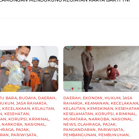
TU BARA
,
BUDAYA
,
DAERAH
,
DAERAH
,
EKONOMI
,
HUKUM
,
JASA
HUKUM
,
JASA RAHARJA
,
RAHARJA
,
KEAMANAN
,
KECELAKAAN
N
,
KECELAKAAN
,
KELAUTAN
,
KELAUTAN
,
KEMISKINAN
,
KESEHATA
N
,
KESEHATAN
,
KESELAMATAN
,
KORUPSI
,
KRIMINAL
,
TAN
,
KORUPSI
,
KRIMINAL
,
MURATARA
,
NARKOBA
,
NASIONAL
,
,
NARKOBA
,
NASIONAL
,
NEWS
,
OLAHRAGA
,
PAJAK
,
HRAGA
,
PAJAK
,
PANGANDARAN
,
PARIWISATA
,
ARAN
,
PARIWISATA
,
PEMBANGUNAN
,
PEMBUNUHAN
,