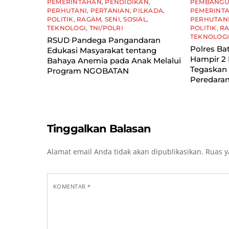
PEMERINTAHAN
,
PENDIDIKAN
,
PEMBANG
PERHUTANI
,
PERTANIAN
,
PILKADA
,
PEMERINT
POLITIK
,
RAGAM
,
SENI
,
SOSIAL
,
PERHUTAN
TEKNOLOGI
,
TNI/POLRI
POLITIK
,
R
TEKNOLOG
RSUD Pandega Pangandaran
Polres Ba
Edukasi Masyarakat tentang
Hampir 2 
Bahaya Anemia pada Anak Melalui
Tegaskan
Program NGOBATAN
Peredaran
Tinggalkan Balasan
Alamat email Anda tidak akan dipublikasikan.
Ruas y
KOMENTAR
*