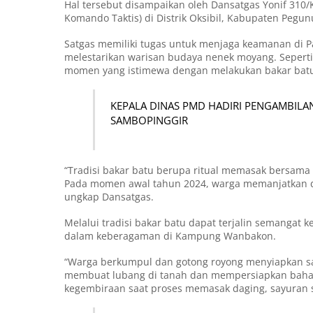
Hal tersebut disampaikan oleh Dansatgas Yonif 310/KK
Komando Taktis) di Distrik Oksibil, Kabupaten Pegun
Satgas memiliki tugas untuk menjaga keamanan di Pa
melestarikan warisan budaya nenek moyang. Seperti
momen yang istimewa dengan melakukan bakar bat
KEPALA DINAS PMD HADIRI PENGAMBILAN
SAMBOPINGGIR
“Tradisi bakar batu berupa ritual memasak bersama
Pada momen awal tahun 2024, warga memanjatkan d
ungkap Dansatgas.
Melalui tradisi bakar batu dapat terjalin semanga
dalam keberagaman di Kampung Wanbakon.
“Warga berkumpul dan gotong royong menyiapkan sa
membuat lubang di tanah dan mempersiapkan bahan
kegembiraan saat proses memasak daging, sayuran s