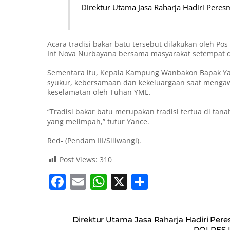
Direktur Utama Jasa Raharja Hadiri Peres
Acara tradisi bakar batu tersebut dilakukan oleh P
Inf Nova Nurbayana bersama masyarakat setempat d
Sementara itu, Kepala Kampung Wanbakon Bapak Yan
syukur, kebersamaan dan kekeluargaan saat mengawa
keselamatan oleh Tuhan YME.
“Tradisi bakar batu merupakan tradisi tertua di tan
yang melimpah,” tutur Yance.
Red- (Pendam III/Siliwangi).
Post Views:
310
F
E
W
X
S
a
m
h
h
c
ai
at
ar
Direktur Utama Jasa Raharja Hadiri Per
POLRES 