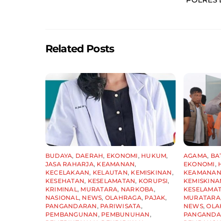
e
l
s
e
b
A
o
p
o
p
Related Posts
k
BUDAYA
,
DAERAH
,
EKONOMI
,
HUKUM
,
AGAMA
,
BA
JASA RAHARJA
,
KEAMANAN
,
EKONOMI
,
KECELAKAAN
,
KELAUTAN
,
KEMISKINAN
,
KEAMANA
KESEHATAN
,
KESELAMATAN
,
KORUPSI
,
KEMISKINA
KRIMINAL
,
MURATARA
,
NARKOBA
,
KESELAMA
NASIONAL
,
NEWS
,
OLAHRAGA
,
PAJAK
,
MURATARA
PANGANDARAN
,
PARIWISATA
,
NEWS
,
OLA
PEMBANGUNAN
,
PEMBUNUHAN
,
PANGAND