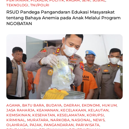
PERTANIAN
,
PILKADA
,
POLITIK
,
RAGAM
,
SENI
,
SOSIAL
,
TEKNOLOGI
,
TNI/POLRI
RSUD Pandega Pangandaran Edukasi Masyarakat
tentang Bahaya Anemia pada Anak Melalui Program
NGOBATAN
AGAMA
,
BATU BARA
,
BUDAYA
,
DAERAH
,
EKONOMI
,
HUKUM
,
JASA RAHARJA
,
KEAMANAN
,
KECELAKAAN
,
KELAUTAN
,
KEMISKINAN
,
KESEHATAN
,
KESELAMATAN
,
KORUPSI
,
KRIMINAL
,
MURATARA
,
NARKOBA
,
NASIONAL
,
NEWS
,
OLAHRAGA
,
PAJAK
,
PANGANDARAN
,
PARIWISATA
,