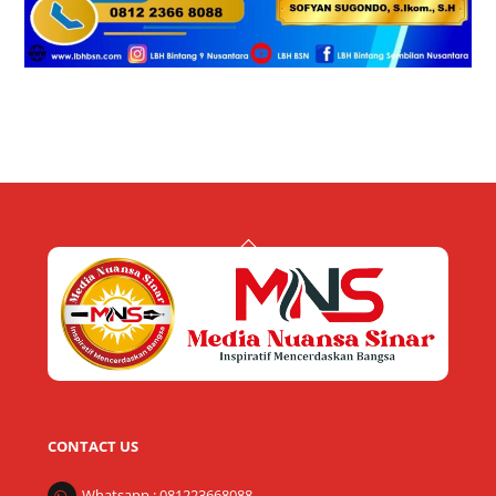
Back
To
Top
CONTACT US
Whatsapp : 081223668088