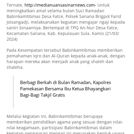
Ternate,
http://medianuansasinarnews.com-
Untuk
meningkatkan amal selama bulan Suci Ramadan
Babinkamtibmas Desa Fatce, Polsek Sanana Brigpol Farid
Joisangadji, melaksanakan kegiatan mengajar ngaji kepada
santri binaannya. Bertempat di TPQ An-Nur Desa Fatce,
Kecamatan Sanana, Kab. Kepulauan Sula. Kamis (21/03/
2024)
Pada Kesempatan tersebut Babinkamtibmas memberikan
pemahaman Iqro dan Al-Quran kepada anak-anak, dengan
harapan mereka akan menjadi anak yang shaleh dan
shaleha.
Berbagi Berkah di Bulan Ramadan, Kapolres
Pamekasan Bersama Ibu Ketua Bhayangkari
Bagi-Bagi Takjil Gratis
Melalui kegiatan ini, Babinkamtibmas berupaya
memberikan pendidikan agama yang sesuai dengan nilai-
nilai keagamaan, partisipasi Babinkamtibmas dalam
kegiatan pengajaran mengaji ini merupakan bentuk upaya