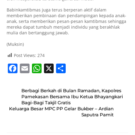
Babinkamtibmas juga terus berperan aktif dalam
memberikan pembinaan dan pendampingan kepada anak-
anak, serta memberikan pesan-pesan kamtibmas sehingga
mereka dapat tumbuh menjadi individu yang berakhlak
mulia dan bertanggung jawab.
(Muksin)
Post Views:
274
F
E
W
X
S
a
m
h
h
c
ai
at
ar
Berbagi Berkah di Bulan Ramadan, Kapolres
e
l
s
e
Pamekasan Bersama Ibu Ketua Bhayangkari
Bagi-Bagi Takjil Gratis
b
A
Keluarga Besar MPC PP Gelar Bukber – Ardian
o
p
Saputra Pamit
o
p