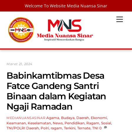
Welcome To Website Media Nuansa Sinar
Skip
Men
to
content
Maret 21, 2024
Babinkamtibmas Desa
Fatce Gandeng Santri
Binaan dalam Kegiatan
Ngaji Ramadan
Agama
,
Budaya
,
Daerah
,
Ekonomi
,
MEDIANUANSASINAR
Keamanan
,
Keselamatan
,
News
,
Pendidikan
,
Ragam
,
Sosial
,
TNI/POLRI
Daerah
,
Polri
,
ragam
,
Terkini
,
Ternate
,
TNI
0