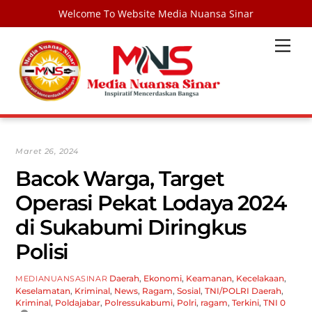
Welcome To Website Media Nuansa Sinar
Skip
Men
to
content
Maret 26, 2024
Bacok Warga, Target
Operasi Pekat Lodaya 2024
di Sukabumi Diringkus
Polisi
Daerah
,
Ekonomi
,
Keamanan
,
Kecelakaan
,
MEDIANUANSASINAR
Keselamatan
,
Kriminal
,
News
,
Ragam
,
Sosial
,
TNI/POLRI
Daerah
,
Kriminal
,
Poldajabar
,
Polressukabumi
,
Polri
,
ragam
,
Terkini
,
TNI
0