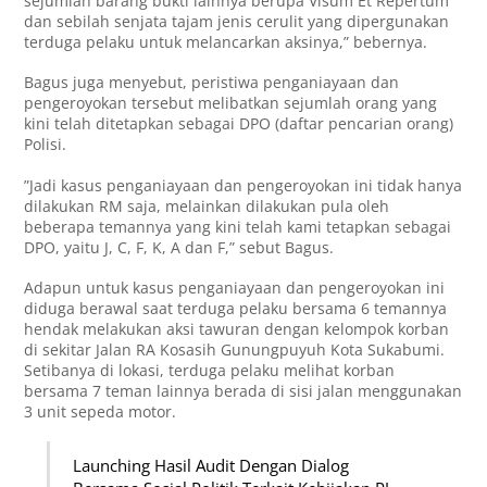
sejumlah barang bukti lainnya berupa Visum Et Repertum
dan sebilah senjata tajam jenis cerulit yang dipergunakan
terduga pelaku untuk melancarkan aksinya,” bebernya.
Bagus juga menyebut, peristiwa penganiayaan dan
pengeroyokan tersebut melibatkan sejumlah orang yang
kini telah ditetapkan sebagai DPO (daftar pencarian orang)
Polisi.
”Jadi kasus penganiayaan dan pengeroyokan ini tidak hanya
dilakukan RM saja, melainkan dilakukan pula oleh
beberapa temannya yang kini telah kami tetapkan sebagai
DPO, yaitu J, C, F, K, A dan F,” sebut Bagus.
Adapun untuk kasus penganiayaan dan pengeroyokan ini
diduga berawal saat terduga pelaku bersama 6 temannya
hendak melakukan aksi tawuran dengan kelompok korban
di sekitar Jalan RA Kosasih Gunungpuyuh Kota Sukabumi.
Setibanya di lokasi, terduga pelaku melihat korban
bersama 7 teman lainnya berada di sisi jalan menggunakan
3 unit sepeda motor.
Launching Hasil Audit Dengan Dialog