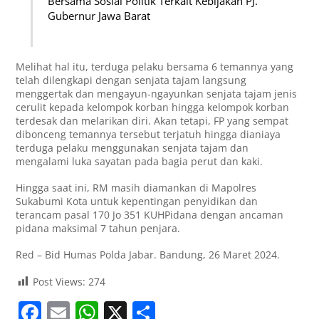
Bersama Sosial Politik Terkait Kebijakan PJ.
Gubernur Jawa Barat
Melihat hal itu, terduga pelaku bersama 6 temannya yang
telah dilengkapi dengan senjata tajam langsung
menggertak dan mengayun-ngayunkan senjata tajam jenis
cerulit kepada kelompok korban hingga kelompok korban
terdesak dan melarikan diri. Akan tetapi, FP yang sempat
dibonceng temannya tersebut terjatuh hingga dianiaya
terduga pelaku menggunakan senjata tajam dan
mengalami luka sayatan pada bagia perut dan kaki.
Hingga saat ini, RM masih diamankan di Mapolres
Sukabumi Kota untuk kepentingan penyidikan dan
terancam pasal 170 Jo 351 KUHPidana dengan ancaman
pidana maksimal 7 tahun penjara.
Red – Bid Humas Polda Jabar. Bandung, 26 Maret 2024.
Post Views:
274
F
E
W
X
S