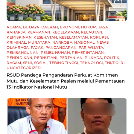
AGAMA
,
BUDAYA
,
DAERAH
,
EKONOMI
,
HUKUM
,
JASA
RAHARJA
,
KEAMANAN
,
KECELAKAAN
,
KELAUTAN
,
KEMISKINAN
,
KESEHATAN
,
KESELAMATAN
,
KORUPSI
,
KRIMINAL
,
MURATARA
,
NARKOBA
,
NASIONAL
,
NEWS
,
OLAHRAGA
,
PAJAK
,
PANGANDARAN
,
PARIWISATA
,
PEMBANGUNAN
,
PEMBUNUHAN
,
PEMERINTAHAN
,
PENDIDIKAN
,
PERHUTANI
,
PERTANIAN
,
PILKADA
,
POLITIK
,
RAGAM
,
SENI
,
SOSIAL
,
TEBING TINGGI
,
TEKNOLOGI
,
TNI/POLRI
,
UNCATEGORIZED
RSUD Pandega Pangandaran Perkuat Komitmen
Mutu dan Keselamatan Pasien melalui Pemantauan
13 Indikator Nasional Mutu