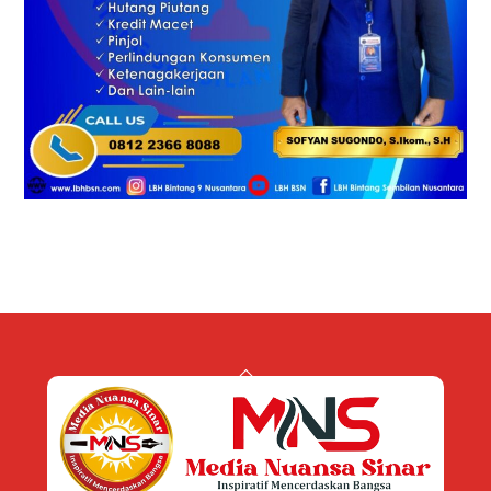
Back
To
Top