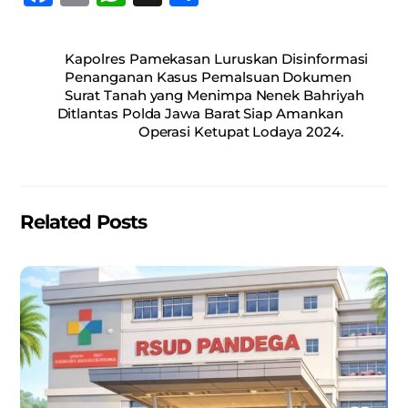
a
m
h
h
c
ai
at
ar
Kapolres Pamekasan Luruskan Disinformasi
e
l
s
e
Penanganan Kasus Pemalsuan Dokumen
Surat Tanah yang Menimpa Nenek Bahriyah
b
A
Ditlantas Polda Jawa Barat Siap Amankan
o
p
Operasi Ketupat Lodaya 2024.
o
p
k
Related Posts