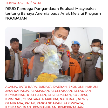
TEKNOLOGI
,
TNI/POLRI
RSUD Pandega Pangandaran Edukasi Masyarakat
tentang Bahaya Anemia pada Anak Melalui Program
NGOBATAN
AGAMA
,
BATU BARA
,
BUDAYA
,
DAERAH
,
EKONOMI
,
HUKUM
,
JASA RAHARJA
,
KEAMANAN
,
KECELAKAAN
,
KELAUTAN
,
KEMISKINAN
,
KESEHATAN
,
KESELAMATAN
,
KORUPSI
,
KRIMINAL
,
MURATARA
,
NARKOBA
,
NASIONAL
,
NEWS
,
OLAHRAGA
,
PAJAK
,
PANGANDARAN
,
PARIWISATA
,
PEMBANGUNAN
,
PEMBUNUHAN
,
PEMERINTAHAN
,