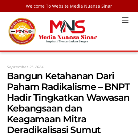
Welcome To Website Media Nuansa Sinar
Skip
Men
to
content
September 21, 2024
Bangun Ketahanan Dari
Paham Radikalisme – BNPT
Hadir Tingkatkan Wawasan
Kebangsaan dan
Keagamaan Mitra
Deradikalisasi Sumut