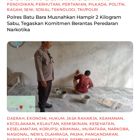
PENDIDIKAN
,
PERHUTANI
,
PERTANIAN
,
PILKADA
,
POLITIK
,
RAGAM
,
SENI
,
SOSIAL
,
TEKNOLOGI
,
TNI/POLRI
Polres Batu Bara Musnahkan Hampir 2 Kilogram
Sabu, Tegaskan Komitmen Berantas Peredaran
Narkotika
DAERAH
,
EKONOMI
,
HUKUM
,
JASA RAHARJA
,
KEAMANAN
,
KECELAKAAN
,
KELAUTAN
,
KEMISKINAN
,
KESEHATAN
,
KESELAMATAN
,
KORUPSI
,
KRIMINAL
,
MURATARA
,
NARKOBA
,
NASIONAL
,
NEWS
,
OLAHRAGA
,
PAJAK
,
PANGANDARAN
,
PARIWISATA
,
PEMBANGUNAN
,
PEMBUNUHAN
,