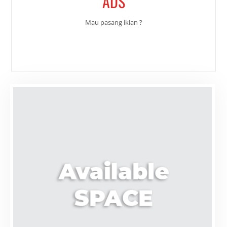
ADS
Mau pasang iklan ?