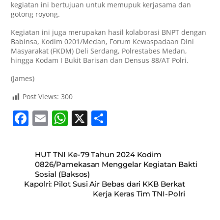
kegiatan ini bertujuan untuk memupuk kerjasama dan
gotong royong.
Kegiatan ini juga merupakan hasil kolaborasi BNPT dengan
Babinsa, Kodim 0201/Medan, Forum Kewaspadaan Dini
Masyarakat (FKDM) Deli Serdang, Polrestabes Medan,
hingga Kodam I Bukit Barisan dan Densus 88/AT Polri.
(James)
Post Views:
300
F
E
W
X
S
a
m
h
h
c
ai
at
ar
HUT TNI Ke-79 Tahun 2024 Kodim
e
l
s
e
0826/Pamekasan Menggelar Kegiatan Bakti
Sosial (Baksos)
b
A
Kapolri: Pilot Susi Air Bebas dari KKB Berkat
o
p
Kerja Keras Tim TNI-Polri
o
p