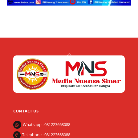
Back
To
Top
CONTACT US
Whatsapp : 081223668088
Telephone : 081223668088