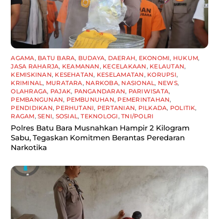
AGAMA
,
BATU BARA
,
BUDAYA
,
DAERAH
,
EKONOMI
,
HUKUM
,
JASA RAHARJA
,
KEAMANAN
,
KECELAKAAN
,
KELAUTAN
,
KEMISKINAN
,
KESEHATAN
,
KESELAMATAN
,
KORUPSI
,
KRIMINAL
,
MURATARA
,
NARKOBA
,
NASIONAL
,
NEWS
,
OLAHRAGA
,
PAJAK
,
PANGANDARAN
,
PARIWISATA
,
PEMBANGUNAN
,
PEMBUNUHAN
,
PEMERINTAHAN
,
PENDIDIKAN
,
PERHUTANI
,
PERTANIAN
,
PILKADA
,
POLITIK
,
RAGAM
,
SENI
,
SOSIAL
,
TEKNOLOGI
,
TNI/POLRI
Polres Batu Bara Musnahkan Hampir 2 Kilogram
Sabu, Tegaskan Komitmen Berantas Peredaran
Narkotika