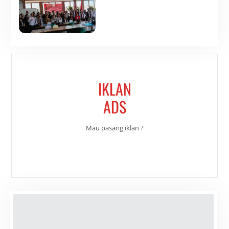
IKLAN
ADS
Mau pasang iklan ?