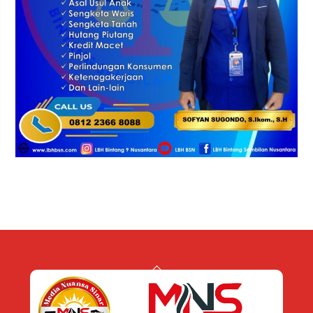
Back
To
Top