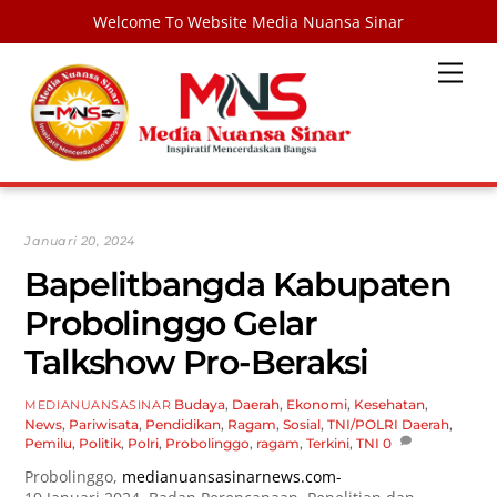
Welcome To Website Media Nuansa Sinar
Skip
Men
to
content
Januari 20, 2024
Bapelitbangda Kabupaten
Probolinggo Gelar
Talkshow Pro-Beraksi
Budaya
,
Daerah
,
Ekonomi
,
Kesehatan
,
MEDIANUANSASINAR
News
,
Pariwisata
,
Pendidikan
,
Ragam
,
Sosial
,
TNI/POLRI
Daerah
,
Pemilu
,
Politik
,
Polri
,
Probolinggo
,
ragam
,
Terkini
,
TNI
0
Probolinggo,
medianuansasinarnews.com-