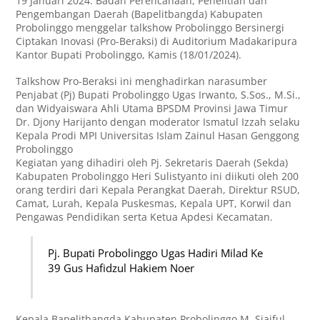
19 Januari 2024. Badan Perencanaan, Penelitian dan
Pengembangan Daerah (Bapelitbangda) Kabupaten
Probolinggo menggelar talkshow Probolinggo Bersinergi
Ciptakan Inovasi (Pro-Beraksi) di Auditorium Madakaripura
Kantor Bupati Probolinggo, Kamis (18/01/2024).
Talkshow Pro-Beraksi ini menghadirkan narasumber
Penjabat (Pj) Bupati Probolinggo Ugas Irwanto, S.Sos., M.Si.,
dan Widyaiswara Ahli Utama BPSDM Provinsi Jawa Timur
Dr. Djony Harijanto dengan moderator Ismatul Izzah selaku
Kepala Prodi MPI Universitas Islam Zainul Hasan Genggong
Probolinggo
Kegiatan yang dihadiri oleh Pj. Sekretaris Daerah (Sekda)
Kabupaten Probolinggo Heri Sulistyanto ini diikuti oleh 200
orang terdiri dari Kepala Perangkat Daerah, Direktur RSUD,
Camat, Lurah, Kepala Puskesmas, Kepala UPT, Korwil dan
Pengawas Pendidikan serta Ketua Apdesi Kecamatan.
Pj. Bupati Probolinggo Ugas Hadiri Milad Ke
39 Gus Hafidzul Hakiem Noer
Kepala Bapelitbangda Kabupaten Probolinggo M. Sjaiful