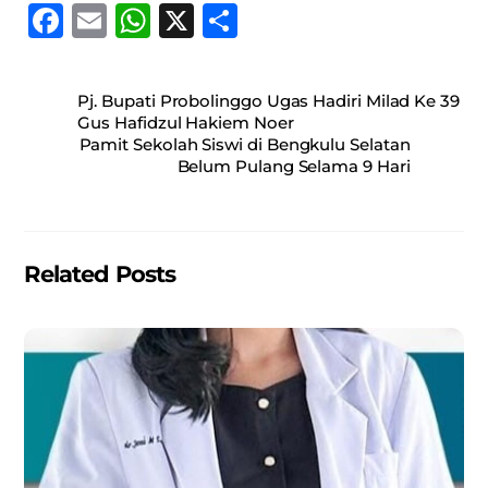
F
E
W
X
S
a
m
h
h
c
ai
at
ar
Pj. Bupati Probolinggo Ugas Hadiri Milad Ke 39
e
l
s
e
Gus Hafidzul Hakiem Noer
Pamit Sekolah Siswi di Bengkulu Selatan
b
A
Belum Pulang Selama 9 Hari
o
p
o
p
k
Related Posts