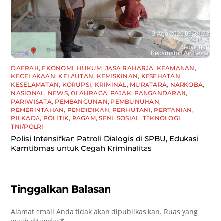
DAERAH
,
EKONOMI
,
HUKUM
,
JASA RAHARJA
,
KEAMANAN
,
KECELAKAAN
,
KELAUTAN
,
KEMISKINAN
,
KESEHATAN
,
KESELAMATAN
,
KORUPSI
,
KRIMINAL
,
MURATARA
,
NARKOBA
,
NASIONAL
,
NEWS
,
OLAHRAGA
,
PAJAK
,
PANGANDARAN
,
PARIWISATA
,
PEMBANGUNAN
,
PEMBUNUHAN
,
PEMERINTAHAN
,
PENDIDIKAN
,
PERHUTANI
,
PERTANIAN
,
PILKADA
,
POLITIK
,
RAGAM
,
SENI
,
SOSIAL
,
TEKNOLOGI
,
TNI/POLRI
Polisi Intensifkan Patroli Dialogis di SPBU, Edukasi
Kamtibmas untuk Cegah Kriminalitas
Tinggalkan Balasan
Alamat email Anda tidak akan dipublikasikan.
Ruas yang
wajib ditandai
*