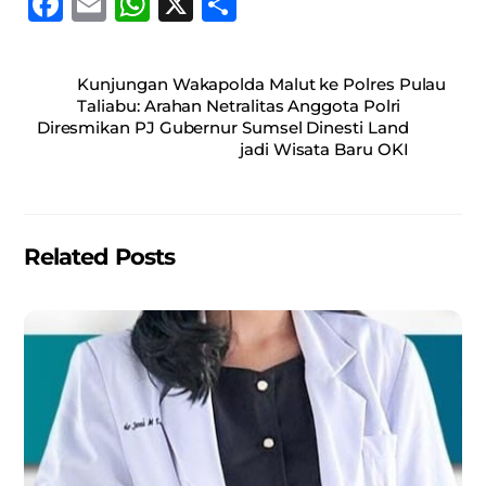
F
E
W
X
S
a
m
h
h
c
ai
at
ar
Kunjungan Wakapolda Malut ke Polres Pulau
e
l
s
e
Taliabu: Arahan Netralitas Anggota Polri
Diresmikan PJ Gubernur Sumsel Dinesti Land
b
A
jadi Wisata Baru OKI
o
p
o
p
k
Related Posts