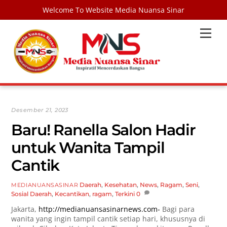
Welcome To Website Media Nuansa Sinar
Skip
Men
to
content
Desember 21, 2023
Baru! Ranella Salon Hadir
untuk Wanita Tampil
Cantik
Daerah
,
Kesehatan
,
News
,
Ragam
,
Seni
,
MEDIANUANSASINAR
Sosial
Daerah
,
Kecantikan
,
ragam
,
Terkini
0
Jakarta,
http://medianuansasinarnews.com-
Bagi para
wanita yang ingin tampil cantik setiap hari, khususnya di