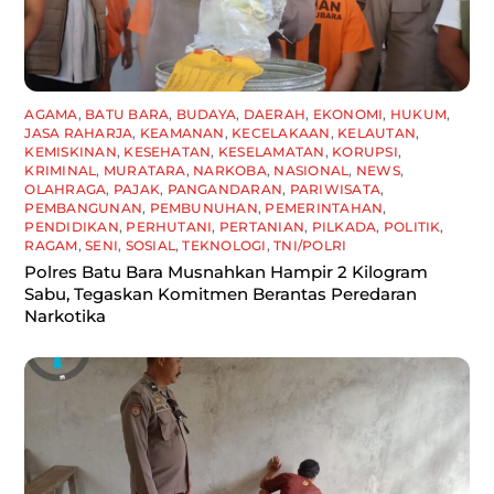
AGAMA
,
BATU BARA
,
BUDAYA
,
DAERAH
,
EKONOMI
,
HUKUM
,
JASA RAHARJA
,
KEAMANAN
,
KECELAKAAN
,
KELAUTAN
,
KEMISKINAN
,
KESEHATAN
,
KESELAMATAN
,
KORUPSI
,
KRIMINAL
,
MURATARA
,
NARKOBA
,
NASIONAL
,
NEWS
,
OLAHRAGA
,
PAJAK
,
PANGANDARAN
,
PARIWISATA
,
PEMBANGUNAN
,
PEMBUNUHAN
,
PEMERINTAHAN
,
PENDIDIKAN
,
PERHUTANI
,
PERTANIAN
,
PILKADA
,
POLITIK
,
RAGAM
,
SENI
,
SOSIAL
,
TEKNOLOGI
,
TNI/POLRI
Polres Batu Bara Musnahkan Hampir 2 Kilogram
Sabu, Tegaskan Komitmen Berantas Peredaran
Narkotika