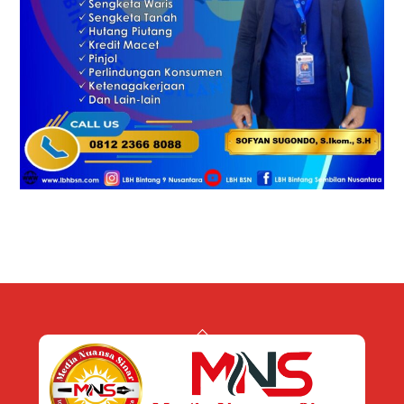
Back
To
Top