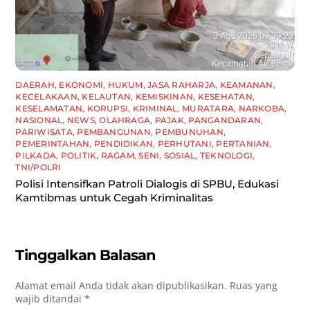
DAERAH
,
EKONOMI
,
HUKUM
,
JASA RAHARJA
,
KEAMANAN
,
KECELAKAAN
,
KELAUTAN
,
KEMISKINAN
,
KESEHATAN
,
KESELAMATAN
,
KORUPSI
,
KRIMINAL
,
MURATARA
,
NARKOBA
,
NASIONAL
,
NEWS
,
OLAHRAGA
,
PAJAK
,
PANGANDARAN
,
PARIWISATA
,
PEMBANGUNAN
,
PEMBUNUHAN
,
PEMERINTAHAN
,
PENDIDIKAN
,
PERHUTANI
,
PERTANIAN
,
PILKADA
,
POLITIK
,
RAGAM
,
SENI
,
SOSIAL
,
TEKNOLOGI
,
TNI/POLRI
Polisi Intensifkan Patroli Dialogis di SPBU, Edukasi
Kamtibmas untuk Cegah Kriminalitas
Tinggalkan Balasan
Alamat email Anda tidak akan dipublikasikan.
Ruas yang
wajib ditandai
*