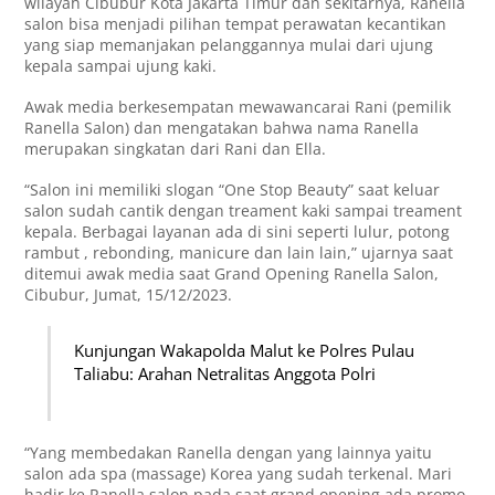
wilayah Cibubur Kota Jakarta Timur dan sekitarnya, Ranella
salon bisa menjadi pilihan tempat perawatan kecantikan
yang siap memanjakan pelanggannya mulai dari ujung
kepala sampai ujung kaki.
Awak media berkesempatan mewawancarai Rani (pemilik
Ranella Salon) dan mengatakan bahwa nama Ranella
merupakan singkatan dari Rani dan Ella.
“Salon ini memiliki slogan “One Stop Beauty” saat keluar
salon sudah cantik dengan treament kaki sampai treament
kepala. Berbagai layanan ada di sini seperti lulur, potong
rambut , rebonding, manicure dan lain lain,” ujarnya saat
ditemui awak media saat Grand Opening Ranella Salon,
Cibubur, Jumat, 15/12/2023.
Kunjungan Wakapolda Malut ke Polres Pulau
Taliabu: Arahan Netralitas Anggota Polri
“Yang membedakan Ranella dengan yang lainnya yaitu
salon ada spa (massage) Korea yang sudah terkenal. Mari
hadir ke Ranella salon pada saat grand opening ada promo