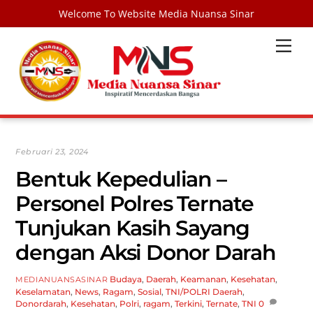
Welcome To Website Media Nuansa Sinar
Skip
Men
to
content
Februari 23, 2024
Bentuk Kepedulian –
Personel Polres Ternate
Tunjukan Kasih Sayang
dengan Aksi Donor Darah
Budaya
,
Daerah
,
Keamanan
,
Kesehatan
,
MEDIANUANSASINAR
Keselamatan
,
News
,
Ragam
,
Sosial
,
TNI/POLRI
Daerah
,
Donordarah
,
Kesehatan
,
Polri
,
ragam
,
Terkini
,
Ternate
,
TNI
0