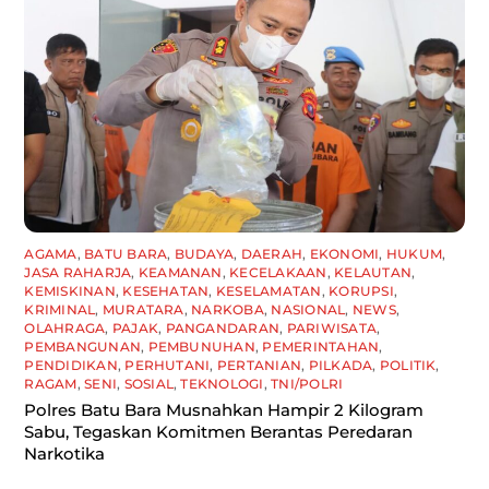
AGAMA
,
BATU BARA
,
BUDAYA
,
DAERAH
,
EKONOMI
,
HUKUM
,
JASA RAHARJA
,
KEAMANAN
,
KECELAKAAN
,
KELAUTAN
,
KEMISKINAN
,
KESEHATAN
,
KESELAMATAN
,
KORUPSI
,
KRIMINAL
,
MURATARA
,
NARKOBA
,
NASIONAL
,
NEWS
,
OLAHRAGA
,
PAJAK
,
PANGANDARAN
,
PARIWISATA
,
PEMBANGUNAN
,
PEMBUNUHAN
,
PEMERINTAHAN
,
PENDIDIKAN
,
PERHUTANI
,
PERTANIAN
,
PILKADA
,
POLITIK
,
RAGAM
,
SENI
,
SOSIAL
,
TEKNOLOGI
,
TNI/POLRI
Polres Batu Bara Musnahkan Hampir 2 Kilogram
Sabu, Tegaskan Komitmen Berantas Peredaran
Narkotika