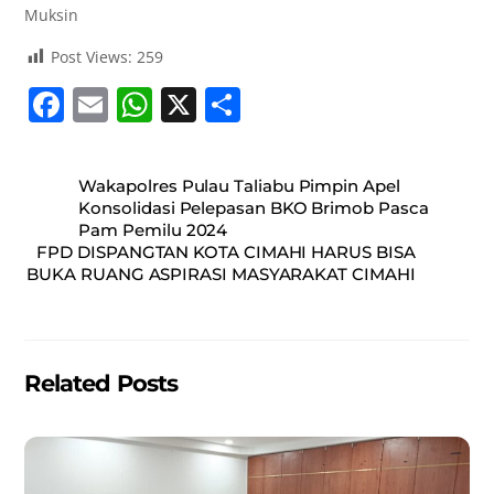
Muksin
Post Views:
259
F
E
W
X
S
a
m
h
h
c
ai
at
ar
Wakapolres Pulau Taliabu Pimpin Apel
e
l
s
e
Konsolidasi Pelepasan BKO Brimob Pasca
Pam Pemilu 2024
b
A
FPD DISPANGTAN KOTA CIMAHI HARUS BISA
o
p
BUKA RUANG ASPIRASI MASYARAKAT CIMAHI
o
p
k
Related Posts