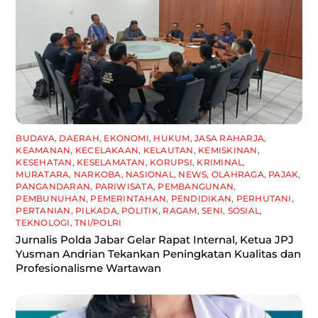
BUDAYA
,
DAERAH
,
EKONOMI
,
HUKUM
,
JASA RAHARJA
,
KEAMANAN
,
KECELAKAAN
,
KELAUTAN
,
KEMISKINAN
,
KESEHATAN
,
KESELAMATAN
,
KORUPSI
,
KRIMINAL
,
MURATARA
,
NARKOBA
,
NASIONAL
,
NEWS
,
OLAHRAGA
,
PAJAK
,
PANGANDARAN
,
PARIWISATA
,
PEMBANGUNAN
,
PEMBUNUHAN
,
PEMERINTAHAN
,
PENDIDIKAN
,
PERHUTANI
,
PERTANIAN
,
PILKADA
,
POLITIK
,
RAGAM
,
SENI
,
SOSIAL
,
TEKNOLOGI
,
TNI/POLRI
Jurnalis Polda Jabar Gelar Rapat Internal, Ketua JPJ
Yusman Andrian Tekankan Peningkatan Kualitas dan
Profesionalisme Wartawan