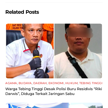
k
Related Posts
AGAMA
,
BUDAYA
,
DAERAH
,
EKONOMI
,
HUKUM
,
TEBING TINGGI
Warga Tebing Tinggi Desak Polisi Buru Residivis “Riki
Darwis”, Diduga Terkait Jaringan Sabu