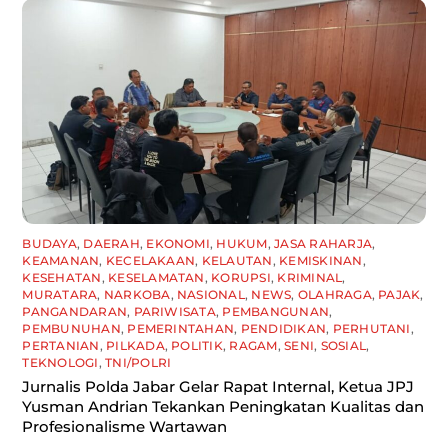
BUDAYA
,
DAERAH
,
EKONOMI
,
HUKUM
,
JASA RAHARJA
,
KEAMANAN
,
KECELAKAAN
,
KELAUTAN
,
KEMISKINAN
,
KESEHATAN
,
KESELAMATAN
,
KORUPSI
,
KRIMINAL
,
MURATARA
,
NARKOBA
,
NASIONAL
,
NEWS
,
OLAHRAGA
,
PAJAK
,
PANGANDARAN
,
PARIWISATA
,
PEMBANGUNAN
,
PEMBUNUHAN
,
PEMERINTAHAN
,
PENDIDIKAN
,
PERHUTANI
,
PERTANIAN
,
PILKADA
,
POLITIK
,
RAGAM
,
SENI
,
SOSIAL
,
TEKNOLOGI
,
TNI/POLRI
Jurnalis Polda Jabar Gelar Rapat Internal, Ketua JPJ
Yusman Andrian Tekankan Peningkatan Kualitas dan
Profesionalisme Wartawan