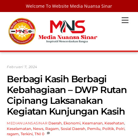
Welcome To Website Media Nuansa Sinar
Skip
Men
to
content
Februari 7, 2024
Berbagi Kasih Berbagi
Kebahagiaan – DWP Rutan
Cipinang Laksanakan
Kegiatan Kunjungan Kasih
Daerah
,
Ekonomi
,
Keamanan
,
Kesehatan
,
MEDIANUANSASINAR
Keselamatan
,
News
,
Ragam
,
Sosial
Daerah
,
Pemilu
,
Politik
,
Polri
,
ragam
,
Terkini
,
TNI
0