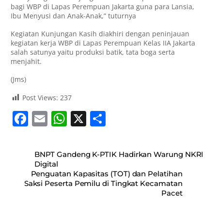
bagi WBP di Lapas Perempuan Jakarta guna para Lansia,
Ibu Menyusi dan Anak-Anak,” tuturnya
Kegiatan Kunjungan Kasih diakhiri dengan peninjauan
kegiatan kerja WBP di Lapas Perempuan Kelas IIA Jakarta
salah satunya yaitu produksi batik, tata boga serta
menjahit.
(Jms)
Post Views:
237
F
E
W
X
S
a
m
h
h
c
ai
at
ar
BNPT Gandeng K-PTIK Hadirkan Warung NKRI
e
l
s
e
Digital
Penguatan Kapasitas (TOT) dan Pelatihan
b
A
Saksi Peserta Pemilu di Tingkat Kecamatan
o
p
Pacet
o
p