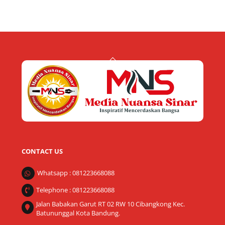
Back
To
Top
CONTACT US
Whatsapp : 081223668088
Telephone : 081223668088
Jalan Babakan Garut RT 02 RW 10 Cibangkong Kec.
Batununggal Kota Bandung.