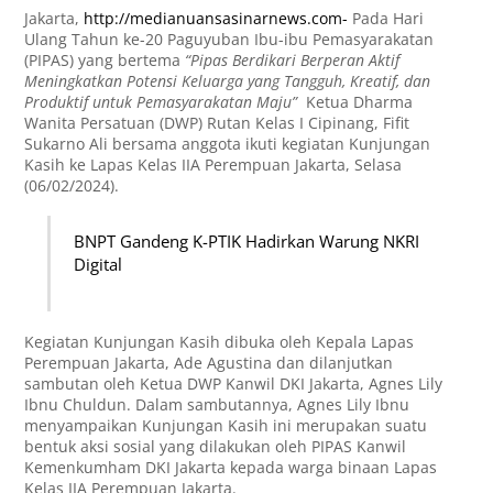
Jakarta,
http://medianuansasinarnews.com-
Pada Hari
Ulang Tahun ke-20 Paguyuban Ibu-ibu Pemasyarakatan
(PIPAS) yang bertema
“Pipas Berdikari Berperan Aktif
Meningkatkan Potensi Keluarga yang Tangguh, Kreatif, dan
Produktif untuk Pemasyarakatan Maju”
Ketua Dharma
Wanita Persatuan (DWP) Rutan Kelas I Cipinang, Fifit
Sukarno Ali bersama anggota ikuti kegiatan Kunjungan
Kasih ke Lapas Kelas IIA Perempuan Jakarta, Selasa
(06/02/2024).
BNPT Gandeng K-PTIK Hadirkan Warung NKRI
Digital
Kegiatan Kunjungan Kasih dibuka oleh Kepala Lapas
Perempuan Jakarta, Ade Agustina dan dilanjutkan
sambutan oleh Ketua DWP Kanwil DKI Jakarta, Agnes Lily
Ibnu Chuldun. Dalam sambutannya, Agnes Lily Ibnu
menyampaikan Kunjungan Kasih ini merupakan suatu
bentuk aksi sosial yang dilakukan oleh PIPAS Kanwil
Kemenkumham DKI Jakarta kepada warga binaan Lapas
Kelas IIA Perempuan Jakarta.