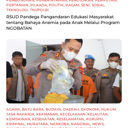
PEMBUNUHAN
,
PEMERINTAHAN
,
PENDIDIKAN
,
PERHUTANI
,
PERTANIAN
,
PILKADA
,
POLITIK
,
RAGAM
,
SENI
,
SOSIAL
,
TEKNOLOGI
,
TNI/POLRI
RSUD Pandega Pangandaran Edukasi Masyarakat
tentang Bahaya Anemia pada Anak Melalui Program
NGOBATAN
AGAMA
,
BATU BARA
,
BUDAYA
,
DAERAH
,
EKONOMI
,
HUKUM
,
JASA RAHARJA
,
KEAMANAN
,
KECELAKAAN
,
KELAUTAN
,
KEMISKINAN
,
KESEHATAN
,
KESELAMATAN
,
KORUPSI
,
KRIMINAL
,
MURATARA
,
NARKOBA
,
NASIONAL
,
NEWS
,