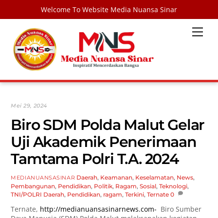
Welcome To Website Media Nuansa Sinar
Skip
Men
to
content
Mei 29, 2024
Biro SDM Polda Malut Gelar
Uji Akademik Penerimaan
Tamtama Polri T.A. 2024
Daerah
,
Keamanan
,
Keselamatan
,
News
,
MEDIANUANSASINAR
Pembangunan
,
Pendidikan
,
Politik
,
Ragam
,
Sosial
,
Teknologi
,
TNI/POLRI
Daerah
,
Pendidikan
,
ragam
,
Terkini
,
Ternate
0
Ternate,
http://medianuansasinarnews.com-
Biro Sumber