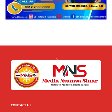
Back
To
Top
CONTACT US