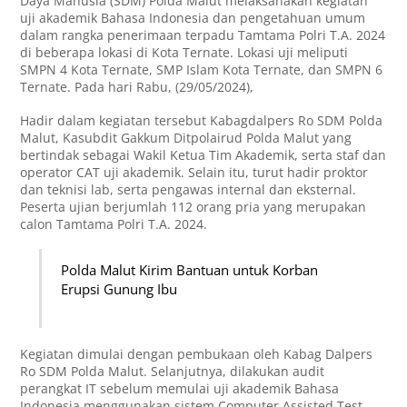
Daya Manusia (SDM) Polda Malut melaksanakan kegiatan
uji akademik Bahasa Indonesia dan pengetahuan umum
dalam rangka penerimaan terpadu Tamtama Polri T.A. 2024
di beberapa lokasi di Kota Ternate. Lokasi uji meliputi
SMPN 4 Kota Ternate, SMP Islam Kota Ternate, dan SMPN 6
Ternate. Pada hari Rabu, (29/05/2024),
Hadir dalam kegiatan tersebut Kabagdalpers Ro SDM Polda
Malut, Kasubdit Gakkum Ditpolairud Polda Malut yang
bertindak sebagai Wakil Ketua Tim Akademik, serta staf dan
operator CAT uji akademik. Selain itu, turut hadir proktor
dan teknisi lab, serta pengawas internal dan eksternal.
Peserta ujian berjumlah 112 orang pria yang merupakan
calon Tamtama Polri T.A. 2024.
Polda Malut Kirim Bantuan untuk Korban
Erupsi Gunung Ibu
Kegiatan dimulai dengan pembukaan oleh Kabag Dalpers
Ro SDM Polda Malut. Selanjutnya, dilakukan audit
perangkat IT sebelum memulai uji akademik Bahasa
Indonesia menggunakan sistem Computer Assisted Test