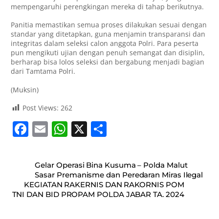
mempengaruhi perengkingan mereka di tahap berikutnya.
Panitia memastikan semua proses dilakukan sesuai dengan
standar yang ditetapkan, guna menjamin transparansi dan
integritas dalam seleksi calon anggota Polri. Para peserta
pun mengikuti ujian dengan penuh semangat dan disiplin,
berharap bisa lolos seleksi dan bergabung menjadi bagian
dari Tamtama Polri.
(Muksin)
Post Views:
262
F
E
W
X
S
a
m
h
h
c
ai
at
ar
Gelar Operasi Bina Kusuma – Polda Malut
e
l
s
e
Sasar Premanisme dan Peredaran Miras Ilegal
KEGIATAN RAKERNIS DAN RAKORNIS POM
b
A
TNI DAN BID PROPAM POLDA JABAR TA. 2024
o
p