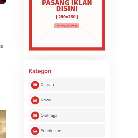
l
ta
Kategori
Daerah
News
Olahraga
Pendidikan