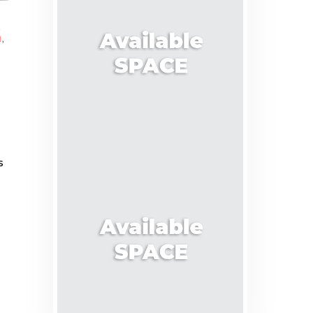
,
N
,
s