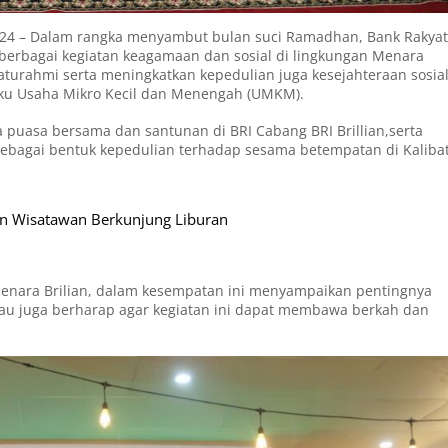
024 – Dalam rangka menyambut bulan suci Ramadhan, Bank Rakyat
berbagai kegiatan keagamaan dan sosial di lingkungan Menara
ilaturahmi serta meningkatkan kepedulian juga kesejahteraan sosia
aku Usaha Mikro Kecil dan Menengah (UMKM).
 puasa bersama dan santunan di BRI Cabang BRI Brillian,serta
sebagai bentuk kepedulian terhadap sesama betempatan di Kaliba
an Wisatawan Berkunjung Liburan
enara Brilian, dalam kesempatan ini menyampaikan pentingnya
au juga berharap agar kegiatan ini dapat membawa berkah dan