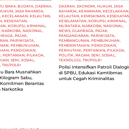
TU BARA
,
BUDAYA
,
DAERAH
,
DAERAH
,
EKONOMI
,
HUKUM
,
JASA
HUKUM
,
JASA RAHARJA
,
RAHARJA
,
KEAMANAN
,
KECELAKAAN
N
,
KECELAKAAN
,
KELAUTAN
,
KELAUTAN
,
KEMISKINAN
,
KESEHATA
N
,
KESEHATAN
,
KESELAMATAN
,
KORUPSI
,
KRIMINAL
,
TAN
,
KORUPSI
,
KRIMINAL
,
MURATARA
,
NARKOBA
,
NASIONAL
,
,
NARKOBA
,
NASIONAL
,
NEWS
,
OLAHRAGA
,
PAJAK
,
HRAGA
,
PAJAK
,
PANGANDARAN
,
PARIWISATA
,
ARAN
,
PARIWISATA
,
PEMBANGUNAN
,
PEMBUNUHAN
,
UNAN
,
PEMBUNUHAN
,
PEMERINTAHAN
,
PENDIDIKAN
,
AHAN
,
PENDIDIKAN
,
PERHUTANI
,
PERTANIAN
,
PILKADA
,
I
,
PERTANIAN
,
PILKADA
,
POLITIK
,
RAGAM
,
SENI
,
SOSIAL
,
AGAM
,
SENI
,
SOSIAL
,
TEKNOLOGI
,
TNI/POLRI
I
,
TNI/POLRI
Polisi Intensifkan Patroli Dialogi
tu Bara Musnahkan
di SPBU, Edukasi Kamtibmas
Kilogram Sabu,
untuk Cegah Kriminalitas
 Komitmen Berantas
 Narkotika