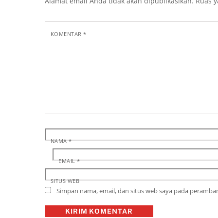
Alamat email Anda tidak akan dipublikasikan.
Ruas y
KOMENTAR
*
NAMA
*
EMAIL
*
SITUS WEB
Simpan nama, email, dan situs web saya pada peramban