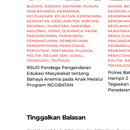
BUDAYA
,
DAERAH
,
EKONOMI
,
HUKUM
,
AGAMA
,
BA
JASA RAHARJA
,
KEAMANAN
,
EKONOMI
,
KECELAKAAN
,
KELAUTAN
,
KEMISKINAN
,
KEAMANA
KESEHATAN
,
KESELAMATAN
,
KORUPSI
,
KEMISKINA
KRIMINAL
,
MURATARA
,
NARKOBA
,
KESELAMA
NASIONAL
,
NEWS
,
OLAHRAGA
,
PAJAK
,
MURATARA
PANGANDARAN
,
PARIWISATA
,
NEWS
,
OLA
PEMBANGUNAN
,
PEMBUNUHAN
,
PANGAND
PEMERINTAHAN
,
PENDIDIKAN
,
PEMBANG
PERHUTANI
,
PERTANIAN
,
PILKADA
,
PEMERINT
POLITIK
,
RAGAM
,
SENI
,
SOSIAL
,
PERHUTAN
TEKNOLOGI
,
TNI/POLRI
POLITIK
,
R
TEKNOLOG
RSUD Pandega Pangandaran
Polres Ba
Edukasi Masyarakat tentang
Hampir 2 
Bahaya Anemia pada Anak Melalui
Tegaskan
Program NGOBATAN
Peredaran
Tinggalkan Balasan