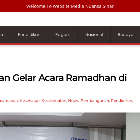
Welcome To Website Media Nuansa Sinar
ga
Pendidikan
Ragam
Nasional
Budaya
ian Gelar Acara Ramadhan di
eamanan
,
Kesehatan
,
Keselamatan
,
News
,
Pembangunan
,
Pendidikan
,