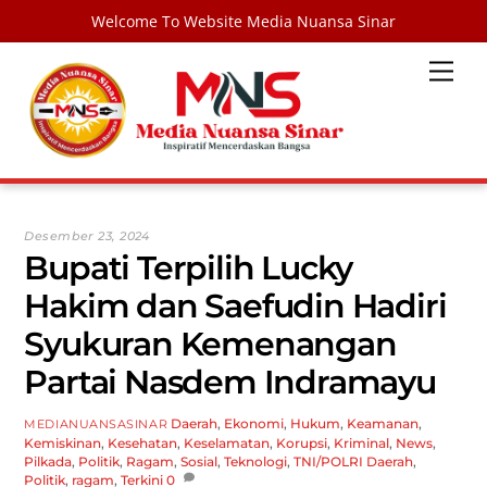
Welcome To Website Media Nuansa Sinar
Skip
Men
to
content
Desember 23, 2024
Bupati Terpilih Lucky
Hakim dan Saefudin Hadiri
Syukuran Kemenangan
Partai Nasdem Indramayu
Daerah
,
Ekonomi
,
Hukum
,
Keamanan
,
MEDIANUANSASINAR
Kemiskinan
,
Kesehatan
,
Keselamatan
,
Korupsi
,
Kriminal
,
News
,
Pilkada
,
Politik
,
Ragam
,
Sosial
,
Teknologi
,
TNI/POLRI
Daerah
,
Politik
,
ragam
,
Terkini
0