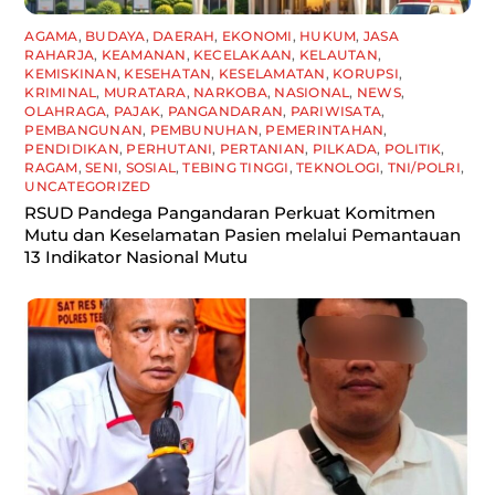
AGAMA
,
BUDAYA
,
DAERAH
,
EKONOMI
,
HUKUM
,
JASA
RAHARJA
,
KEAMANAN
,
KECELAKAAN
,
KELAUTAN
,
KEMISKINAN
,
KESEHATAN
,
KESELAMATAN
,
KORUPSI
,
KRIMINAL
,
MURATARA
,
NARKOBA
,
NASIONAL
,
NEWS
,
OLAHRAGA
,
PAJAK
,
PANGANDARAN
,
PARIWISATA
,
PEMBANGUNAN
,
PEMBUNUHAN
,
PEMERINTAHAN
,
PENDIDIKAN
,
PERHUTANI
,
PERTANIAN
,
PILKADA
,
POLITIK
,
RAGAM
,
SENI
,
SOSIAL
,
TEBING TINGGI
,
TEKNOLOGI
,
TNI/POLRI
,
UNCATEGORIZED
RSUD Pandega Pangandaran Perkuat Komitmen
Mutu dan Keselamatan Pasien melalui Pemantauan
13 Indikator Nasional Mutu