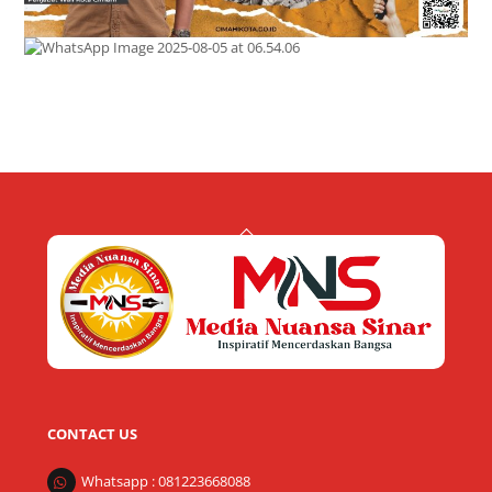
Back
To
Top
CONTACT US
Whatsapp : 081223668088