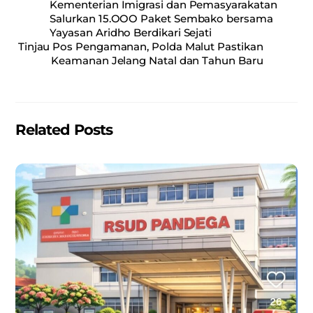
Kementerian Imigrasi dan Pemasyarakatan
e
l
s
e
Salurkan 15.OOO Paket Sembako bersama
Yayasan Aridho Berdikari Sejati
b
A
Tinjau Pos Pengamanan, Polda Malut Pastikan
o
p
Keamanan Jelang Natal dan Tahun Baru
o
p
k
Related Posts