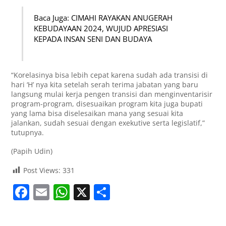
Baca Juga: CIMAHI RAYAKAN ANUGERAH
KEBUDAYAAN 2024, WUJUD APRESIASI
KEPADA INSAN SENI DAN BUDAYA
“Korelasinya bisa lebih cepat karena sudah ada transisi di
hari ‘H’ nya kita setelah serah terima jabatan yang baru
langsung mulai kerja pengen transisi dan menginventarisir
program-program, disesuaikan program kita juga bupati
yang lama bisa diselesaikan mana yang sesuai kita
jalankan, sudah sesuai dengan exekutive serta legislatif,”
tutupnya.
(Papih Udin)
Post Views:
331
F
E
W
X
S
a
m
h
h
c
ai
at
ar