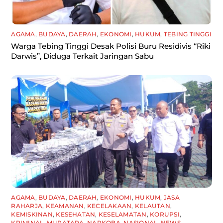
AGAMA
,
BUDAYA
,
DAERAH
,
EKONOMI
,
HUKUM
,
TEBING TINGGI
Warga Tebing Tinggi Desak Polisi Buru Residivis “Riki
Darwis”, Diduga Terkait Jaringan Sabu
AGAMA
,
BUDAYA
,
DAERAH
,
EKONOMI
,
HUKUM
,
JASA
RAHARJA
,
KEAMANAN
,
KECELAKAAN
,
KELAUTAN
,
KEMISKINAN
,
KESEHATAN
,
KESELAMATAN
,
KORUPSI
,
KRIMINAL
,
MURATARA
,
NARKOBA
,
NASIONAL
,
NEWS
,