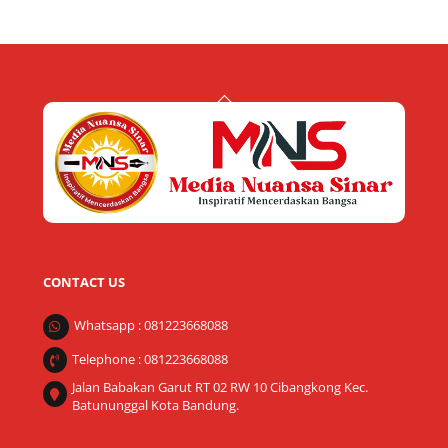
Back
To
Top
CONTACT US
Whatsapp : 081223668088
Telephone : 081223668088
Jalan Babakan Garut RT 02 RW 10 Cibangkong Kec.
Batununggal Kota Bandung.