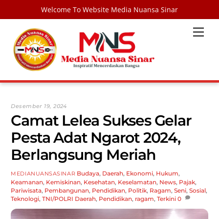
Welcome To Website Media Nuansa Sinar
Skip
Men
to
content
Desember 19, 2024
Camat Lelea Sukses Gelar
Pesta Adat Ngarot 2024,
Berlangsung Meriah
Budaya
,
Daerah
,
Ekonomi
,
Hukum
,
MEDIANUANSASINAR
Keamanan
,
Kemiskinan
,
Kesehatan
,
Keselamatan
,
News
,
Pajak
,
Pariwisata
,
Pembangunan
,
Pendidikan
,
Politik
,
Ragam
,
Seni
,
Sosial
,
Teknologi
,
TNI/POLRI
Daerah
,
Pendidikan
,
ragam
,
Terkini
0