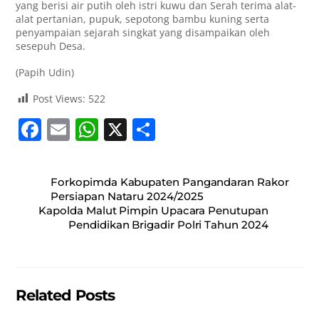
yang berisi air putih oleh istri kuwu dan Serah terima alat-
alat pertanian, pupuk, sepotong bambu kuning serta
penyampaian sejarah singkat yang disampaikan oleh
sesepuh Desa.
(Papih Udin)
Post Views:
522
F
E
W
X
S
a
m
h
h
c
ai
at
ar
Forkopimda Kabupaten Pangandaran Rakor
e
l
s
e
Persiapan Nataru 2024/2025
Kapolda Malut Pimpin Upacara Penutupan
b
A
Pendidikan Brigadir Polri Tahun 2024
o
p
o
p
k
Related Posts