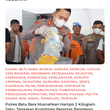
AGAMA
,
BATU BARA
,
BUDAYA
,
DAERAH
,
EKONOMI
,
HUKUM
,
JASA RAHARJA
,
KEAMANAN
,
KECELAKAAN
,
KELAUTAN
,
KEMISKINAN
,
KESEHATAN
,
KESELAMATAN
,
KORUPSI
,
KRIMINAL
,
MURATARA
,
NARKOBA
,
NASIONAL
,
NEWS
,
OLAHRAGA
,
PAJAK
,
PANGANDARAN
,
PARIWISATA
,
PEMBANGUNAN
,
PEMBUNUHAN
,
PEMERINTAHAN
,
PENDIDIKAN
,
PERHUTANI
,
PERTANIAN
,
PILKADA
,
POLITIK
,
RAGAM
,
SENI
,
SOSIAL
,
TEKNOLOGI
,
TNI/POLRI
Polres Batu Bara Musnahkan Hampir 2 Kilogram
Sabu, Tegaskan Komitmen Berantas Peredaran