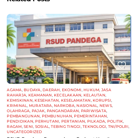
AGAMA
,
BUDAYA
,
DAERAH
,
EKONOMI
,
HUKUM
,
JASA
RAHARJA
,
KEAMANAN
,
KECELAKAAN
,
KELAUTAN
,
KEMISKINAN
,
KESEHATAN
,
KESELAMATAN
,
KORUPSI
,
KRIMINAL
,
MURATARA
,
NARKOBA
,
NASIONAL
,
NEWS
,
OLAHRAGA
,
PAJAK
,
PANGANDARAN
,
PARIWISATA
,
PEMBANGUNAN
,
PEMBUNUHAN
,
PEMERINTAHAN
,
PENDIDIKAN
,
PERHUTANI
,
PERTANIAN
,
PILKADA
,
POLITIK
,
RAGAM
,
SENI
,
SOSIAL
,
TEBING TINGGI
,
TEKNOLOGI
,
TNI/POLRI
,
UNCATEGORIZED