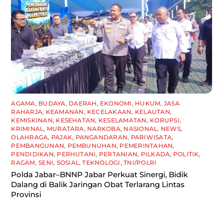
AGAMA
,
BUDAYA
,
DAERAH
,
EKONOMI
,
HUKUM
,
JASA
RAHARJA
,
KEAMANAN
,
KECELAKAAN
,
KELAUTAN
,
KEMISKINAN
,
KESEHATAN
,
KESELAMATAN
,
KORUPSI
,
KRIMINAL
,
MURATARA
,
NARKOBA
,
NASIONAL
,
NEWS
,
OLAHRAGA
,
PAJAK
,
PANGANDARAN
,
PARIWISATA
,
PEMBANGUNAN
,
PEMBUNUHAN
,
PEMERINTAHAN
,
PENDIDIKAN
,
PERHUTANI
,
PERTANIAN
,
PILKADA
,
POLITIK
,
RAGAM
,
SENI
,
SOSIAL
,
TEKNOLOGI
,
TNI/POLRI
Polda Jabar–BNNP Jabar Perkuat Sinergi, Bidik
Dalang di Balik Jaringan Obat Terlarang Lintas
Provinsi