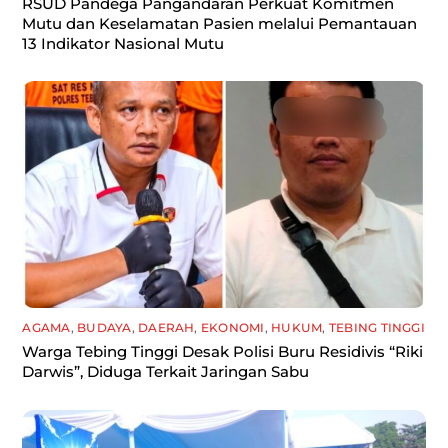
RSUD Pandega Pangandaran Perkuat Komitmen
Mutu dan Keselamatan Pasien melalui Pemantauan
13 Indikator Nasional Mutu
AGAMA
,
BUDAYA
,
DAERAH
,
EKONOMI
,
HUKUM
,
TEBING TINGGI
Warga Tebing Tinggi Desak Polisi Buru Residivis “Riki
Darwis”, Diduga Terkait Jaringan Sabu