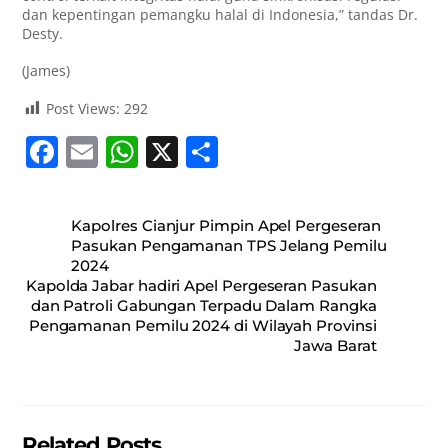
dan kepentingan pemangku halal di Indonesia,” tandas Dr.
Desty.
(James)
Post Views:
292
F
E
W
X
S
a
m
h
h
c
ai
at
ar
Kapolres Cianjur Pimpin Apel Pergeseran
e
l
s
e
Pasukan Pengamanan TPS Jelang Pemilu
2024
b
A
Kapolda Jabar hadiri Apel Pergeseran Pasukan
o
p
dan Patroli Gabungan Terpadu Dalam Rangka
Pengamanan Pemilu 2024 di Wilayah Provinsi
o
p
Jawa Barat
k
Related Posts