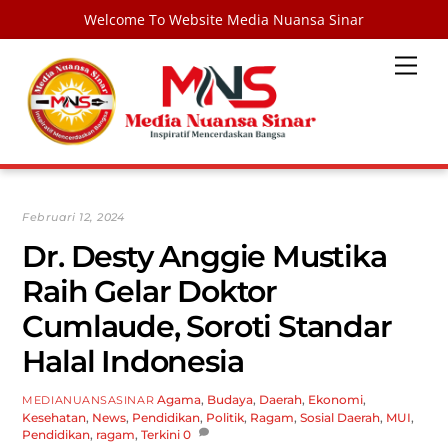
Welcome To Website Media Nuansa Sinar
Skip
Men
to
content
Februari 12, 2024
Dr. Desty Anggie Mustika
Raih Gelar Doktor
Cumlaude, Soroti Standar
Halal Indonesia
Agama
,
Budaya
,
Daerah
,
Ekonomi
,
MEDIANUANSASINAR
Kesehatan
,
News
,
Pendidikan
,
Politik
,
Ragam
,
Sosial
Daerah
,
MUI
,
Pendidikan
,
ragam
,
Terkini
0