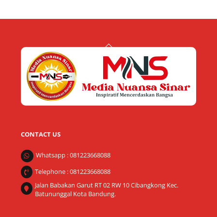
Back
To
Top
CONTACT US
Whatsapp : 081223668088
Telephone : 081223668088
Jalan Babakan Garut RT 02 RW 10 Cibangkong Kec.
Batununggal Kota Bandung.