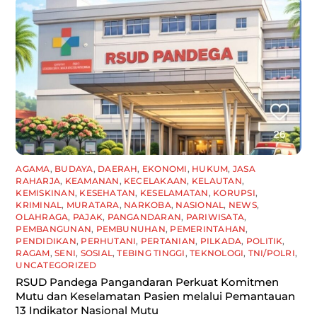
AGAMA
,
BUDAYA
,
DAERAH
,
EKONOMI
,
HUKUM
,
JASA
RAHARJA
,
KEAMANAN
,
KECELAKAAN
,
KELAUTAN
,
KEMISKINAN
,
KESEHATAN
,
KESELAMATAN
,
KORUPSI
,
KRIMINAL
,
MURATARA
,
NARKOBA
,
NASIONAL
,
NEWS
,
OLAHRAGA
,
PAJAK
,
PANGANDARAN
,
PARIWISATA
,
PEMBANGUNAN
,
PEMBUNUHAN
,
PEMERINTAHAN
,
PENDIDIKAN
,
PERHUTANI
,
PERTANIAN
,
PILKADA
,
POLITIK
,
RAGAM
,
SENI
,
SOSIAL
,
TEBING TINGGI
,
TEKNOLOGI
,
TNI/POLRI
,
UNCATEGORIZED
RSUD Pandega Pangandaran Perkuat Komitmen
Mutu dan Keselamatan Pasien melalui Pemantauan
13 Indikator Nasional Mutu