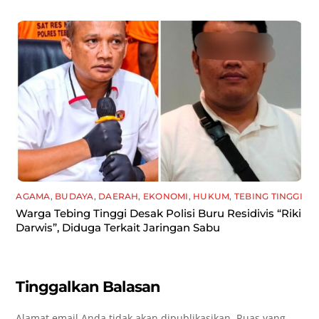
AGAMA
,
BUDAYA
,
DAERAH
,
EKONOMI
,
HUKUM
,
TEBING TINGGI
Warga Tebing Tinggi Desak Polisi Buru Residivis “Riki
Darwis”, Diduga Terkait Jaringan Sabu
Tinggalkan Balasan
Alamat email Anda tidak akan dipublikasikan.
Ruas yang