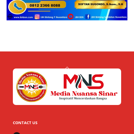
Back
To
Top
CONTACT US