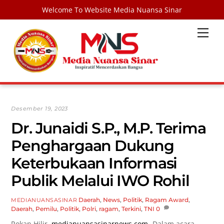
Welcome To Website Media Nuansa Sinar
Skip
Men
to
content
Desember 19, 2023
Dr. Junaidi S.P., M.P. Terima
Penghargaan Dukung
Keterbukaan Informasi
Publik Melalui IWO Rohil
Daerah
,
News
,
Politik
,
Ragam
Award
,
MEDIANUANSASINAR
Daerah
,
Pemilu
,
Politik
,
Polri
,
ragam
,
Terkini
,
TNI
0
Rokan Hilir,
medianuansasinarnews.com-
Dalam acara