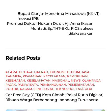
a
m
h
h
c
ai
at
ar
Bupati Cianjur Menerima Mahasiswa (KKNT)
e
l
s
e
Inovasi IPB
Promosi Doktor Hukum Dr. dr. Hj. Arina Ikasari
b
A
Muhtadi, Sp.THT-BKL, FICS sukses
o
p
dilaksanakan
o
p
k
Related Posts
AGAMA
,
BUDAYA
,
DAERAH
,
EKONOMI
,
HUKUM
,
JASA
RAHARJA
,
KEAMANAN
,
KECELAKAAN
,
KEMISKINAN
,
KESEHATAN
,
KESELAMATAN
,
NASIONAL
,
NEWS
,
OLAHRAGA
,
PAJAK
,
PARIWISATA
,
PEMBANGUNAN
,
PEMERINTAHAN
,
POLITIK
,
RAGAM
,
SENI
,
SOSIAL
,
TEKNOLOGI
,
TNI/POLRI
Car Free Day (CFD) Kota Cimahi Bakal Rutin Digelar,
Ribuan Warga Berbondong -bondong Turut serta.