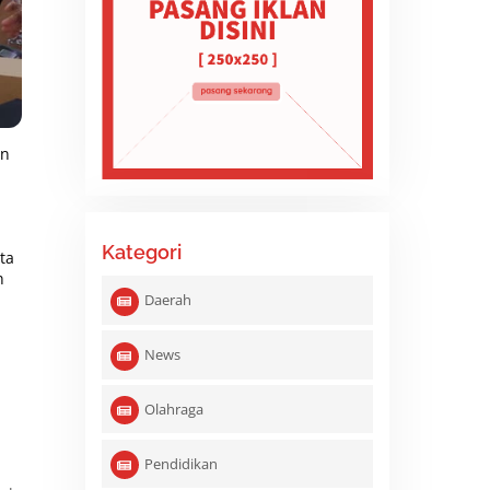
en
Kategori
ta
n
Daerah
News
Olahraga
Pendidikan