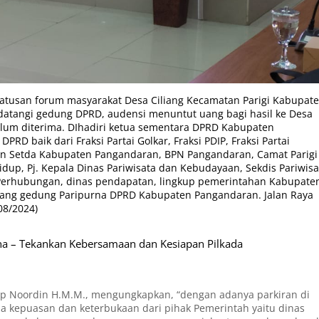
tusan forum masyarakat Desa Ciliang Kecamatan Parigi Kabupat
datangi gedung DPRD, audensi menuntut uang bagi hasil ke Desa
elum diterima. DIhadiri ketua sementara DPRD Kabupaten
D baik dari Fraksi Partai Golkar, Fraksi PDIP, Fraksi Partai
han Setda Kabupaten Pangandaran, BPN Pangandaran, Camat Parigi
idup, Pj. Kepala Dinas Pariwisata dan Kebudayaan, Sekdis Pariwisa
 Perhubungan, dinas pendapatan, lingkup pemerintahan Kabupate
uang gedung Paripurna DPRD Kabupaten Pangandaran. Jalan Raya
08/2024)
na – Tekankan Kebersamaan dan Kesiapan Pilkada
 Noordin H.M.M., mengungkapkan, “dengan adanya parkiran di
da kepuasan dan keterbukaan dari pihak Pemerintah yaitu dinas