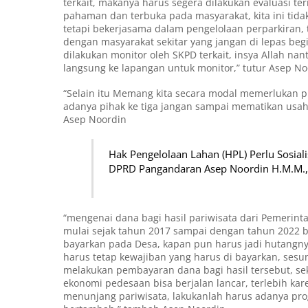
terkait, makanya harus segera dilakukan evaluasi 
pahaman dan terbuka pada masyarakat, kita ini ti
tetapi bekerjasama dalam pengelolaan perparkiran,
dengan masyarakat sekitar yang jangan di lepas beg
dilakukan monitor oleh SKPD terkait, insya Allah n
langsung ke lapangan untuk monitor,” tutur Asep No
“Selain itu Memang kita secara modal memerlukan pi
adanya pihak ke tiga jangan sampai mematikan usaha
Asep Noordin
Hak Pengelolaan Lahan (HPL) Perlu Sosia
DPRD Pangandaran Asep Noordin H.M.M.,
“mengenai dana bagi hasil pariwisata dari Pemerinta
mulai sejak tahun 2017 sampai dengan tahun 2022 b
bayarkan pada Desa, kapan pun harus jadi hutangn
harus tetap kewajiban yang harus di bayarkan, ses
melakukan pembayaran dana bagi hasil tersebut, s
ekonomi pedesaan bisa berjalan lancar, terlebih k
menunjang pariwisata, lakukanlah harus adanya pr