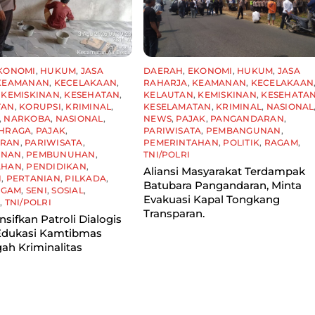
KONOMI
,
HUKUM
,
JASA
DAERAH
,
EKONOMI
,
HUKUM
,
JASA
KEAMANAN
,
KECELAKAAN
,
RAHARJA
,
KEAMANAN
,
KECELAKAAN
,
KEMISKINAN
,
KESEHATAN
,
KELAUTAN
,
KEMISKINAN
,
KESEHATA
TAN
,
KORUPSI
,
KRIMINAL
,
KESELAMATAN
,
KRIMINAL
,
NASIONAL
,
NARKOBA
,
NASIONAL
,
NEWS
,
PAJAK
,
PANGANDARAN
,
HRAGA
,
PAJAK
,
PARIWISATA
,
PEMBANGUNAN
,
ARAN
,
PARIWISATA
,
PEMERINTAHAN
,
POLITIK
,
RAGAM
,
UNAN
,
PEMBUNUHAN
,
TNI/POLRI
AHAN
,
PENDIDIKAN
,
Aliansi Masyarakat Terdampak
I
,
PERTANIAN
,
PILKADA
,
Batubara Pangandaran, Minta
AGAM
,
SENI
,
SOSIAL
,
Evakuasi Kapal Tongkang
I
,
TNI/POLRI
Transparan.
ensifkan Patroli Dialogis
 Edukasi Kamtibmas
ah Kriminalitas