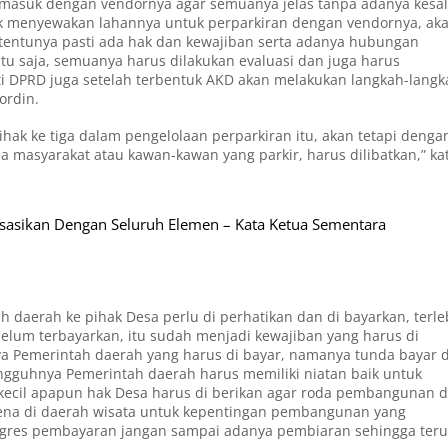
termasuk dengan vendornya agar semuanya jelas tanpa adanya kesa
dak menyewakan lahannya untuk perparkiran dengan vendornya, ak
 tentunya pasti ada hak dan kewajiban serta adanya hubungan
itu saja, semuanya harus dilakukan evaluasi dan juga harus
anti DPRD juga setelah terbentuk AKD akan melakukan langkah-lang
ordin.
hak ke tiga dalam pengelolaan perparkiran itu, akan tetapi denga
 masyarakat atau kawan-kawan yang parkir, harus dilibatkan,” ka
lisasikan Dengan Seluruh Elemen – Kata Ketua Sementara
h daerah ke pihak Desa perlu di perhatikan dan di bayarkan, terle
elum terbayarkan, itu sudah menjadi kewajiban yang harus di
ya Pemerintah daerah yang harus di bayar, namanya tunda bayar 
ungguhnya Pemerintah daerah harus memiliki niatan baik untuk
ekecil apapun hak Desa harus di berikan agar roda pembangunan 
arena di daerah wisata untuk kepentingan pembangunan yang
ogres pembayaran jangan sampai adanya pembiaran sehingga teru