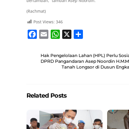
bertambah,” tambah Asep Noordin.
(Rachmat)
Post Views:
346
F
E
W
X
S
a
m
h
h
c
ai
at
ar
Hak Pengelolaan Lahan (HPL) Perlu Sosi
e
l
s
e
DPRD Pangandaran Asep Noordin H.M.M.
Tanah Longsor di Dusun Engk
b
A
o
p
o
p
Related Posts
k