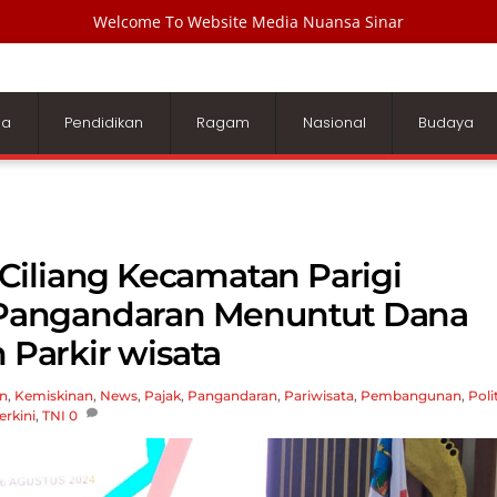
Welcome To Website Media Nuansa Sinar
ga
Pendidikan
Ragam
Nasional
Budaya
Ciliang Kecamatan Parigi
Pangandaran Menuntut Dana
 Parkir wisata
n
,
Kemiskinan
,
News
,
Pajak
,
Pangandaran
,
Pariwisata
,
Pembangunan
,
Poli
erkini
,
TNI
0