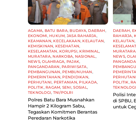
AGAMA
,
BATU BARA
,
BUDAYA
,
DAERAH
,
DAERAH
,
E
EKONOMI
,
HUKUM
,
JASA RAHARJA
,
RAHARJA
,
KEAMANAN
,
KECELAKAAN
,
KELAUTAN
,
KELAUTAN
KEMISKINAN
,
KESEHATAN
,
KESELAMA
KESELAMATAN
,
KORUPSI
,
KRIMINAL
,
MURATARA
MURATARA
,
NARKOBA
,
NASIONAL
,
NEWS
,
OLA
NEWS
,
OLAHRAGA
,
PAJAK
,
PANGAND
PANGANDARAN
,
PARIWISATA
,
PEMBANG
PEMBANGUNAN
,
PEMBUNUHAN
,
PEMERINT
PEMERINTAHAN
,
PENDIDIKAN
,
PERHUTAN
PERHUTANI
,
PERTANIAN
,
PILKADA
,
POLITIK
,
R
POLITIK
,
RAGAM
,
SENI
,
SOSIAL
,
TEKNOLOG
TEKNOLOGI
,
TNI/POLRI
Polisi Int
Polres Batu Bara Musnahkan
di SPBU,
Hampir 2 Kilogram Sabu,
untuk Ceg
Tegaskan Komitmen Berantas
Peredaran Narkotika