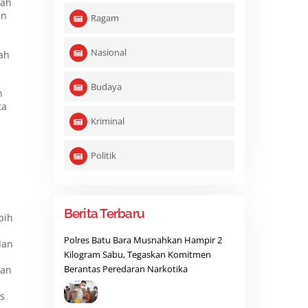
lah
an
Ragam
Nasional
kah
Budaya
n
ta
Kriminal
Politik
Berita Terbaru
bih
Polres Batu Bara Musnahkan Hampir 2
dan
Kilogram Sabu, Tegaskan Komitmen
Berantas Peredaran Narkotika
dan
s