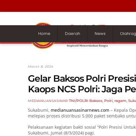
Skip
to
content
Home
Daerah
News
Olahra
Maret 8, 2024
Gelar Baksos Polri Presi
Kaops NCS Polri: Jaga P
TNI/POLRI
Baksos
,
Polri
,
ragam
,
Suk
MEDIANUANSASINAR
Sukabumi,
medianuansasinarnews.com
– Kepala Ope
melepas proses distribusi 5.000 paket sembako unt
Pelaksanaan kegiatan bakti sosial “Polri Presisi Untu
Sukabumi, Jumat (8/3/2024) pagi.