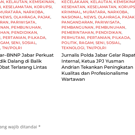
AN
,
KELAUTAN
,
KEMISKINAN
,
KECELAKAAN
,
KELAUTAN
,
KEMISKIN
N
,
KESELAMATAN
,
KORUPSI
,
KESEHATAN
,
KESELAMATAN
,
KORUPS
MURATARA
,
NARKOBA
,
KRIMINAL
,
MURATARA
,
NARKOBA
,
NEWS
,
OLAHRAGA
,
PAJAK
,
NASIONAL
,
NEWS
,
OLAHRAGA
,
PAJAK
ARAN
,
PARIWISATA
,
PANGANDARAN
,
PARIWISATA
,
UNAN
,
PEMBUNUHAN
,
PEMBANGUNAN
,
PEMBUNUHAN
,
AHAN
,
PENDIDIKAN
,
PEMERINTAHAN
,
PENDIDIKAN
,
I
,
PERTANIAN
,
PILKADA
,
PERHUTANI
,
PERTANIAN
,
PILKADA
,
AGAM
,
SENI
,
SOSIAL
,
POLITIK
,
RAGAM
,
SENI
,
SOSIAL
,
I
,
TNI/POLRI
TEKNOLOGI
,
TNI/POLRI
bar–BNNP Jabar Perkuat
Jurnalis Polda Jabar Gelar Rapa
idik Dalang di Balik
Internal, Ketua JPJ Yusman
Obat Terlarang Lintas
Andrian Tekankan Peningkatan
Kualitas dan Profesionalisme
Wartawan
ang wajib ditandai
*