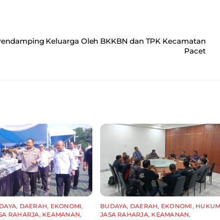
m Pendamping Keluarga Oleh BKKBN dan TPK Kecamatan
Pacet
DAYA
,
DAERAH
,
EKONOMI
,
BUDAYA
,
DAERAH
,
EKONOMI
,
HUKU
SA RAHARJA
,
KEAMANAN
,
JASA RAHARJA
,
KEAMANAN
,