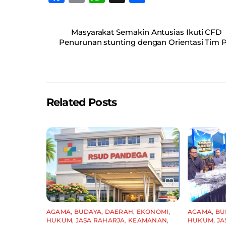
a
m
h
h
c
ai
at
ar
Masyarakat Semakin Antusias Ikuti CFD
e
l
s
e
Penurunan stunting dengan Orientasi Ti
b
A
o
p
o
p
Related Posts
k
AGAMA
,
BUDAYA
,
DAERAH
,
EKONOMI
,
AGAMA
,
BU
HUKUM
,
JASA RAHARJA
,
KEAMANAN
,
HUKUM
,
JA