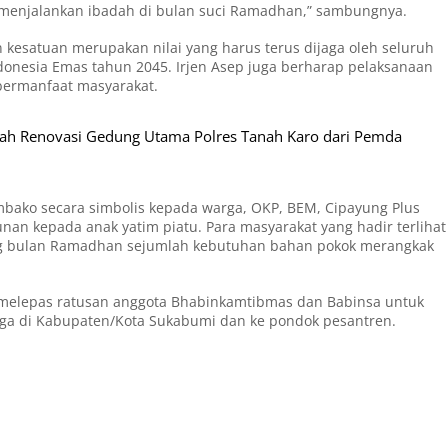
 menjalankan ibadah di bulan suci Ramadhan,” sambungnya.
 kesatuan merupakan nilai yang harus terus dijaga oleh seluruh
donesia Emas tahun 2045. Irjen Asep juga berharap pelaksanaan
t bermanfaat masyarakat.
bah Renovasi Gedung Utama Polres Tanah Karo dari Pemda
mbako secara simbolis kepada warga, OKP, BEM, Cipayung Plus
tunan kepada anak yatim piatu. Para masyarakat yang hadir terlihat
g bulan Ramadhan sejumlah kebutuhan bahan pokok merangkak
Edi melepas ratusan anggota Bhabinkamtibmas dan Babinsa untuk
ga di Kabupaten/Kota Sukabumi dan ke pondok pesantren.