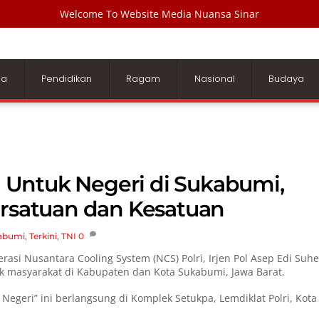
Welcome To Website Media Nuansa Sinar
ga
Pendidikan
Ragam
Nasional
Budaya
si Untuk Negeri di Sukabumi,
ersatuan dan Kesatuan
abumi
,
Terkini
,
TNI
0
rasi Nusantara Cooling System (NCS) Polri, Irjen Pol Asep Edi Suhe
uk masyarakat di Kabupaten dan Kota Sukabumi, Jawa Barat.
k Negeri” ini berlangsung di Komplek Setukpa, Lemdiklat Polri, Kota