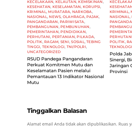
KECELAKAAN
,
KELAUTAN
,
KEMISKINAN
,
KECELAKA
KESEHATAN
,
KESELAMATAN
,
KORUPSI
,
KESEHATA
KRIMINAL
,
MURATARA
,
NARKOBA
,
KRIMINAL
,
NASIONAL
,
NEWS
,
OLAHRAGA
,
PAJAK
,
NASIONAL
,
PANGANDARAN
,
PARIWISATA
,
PANGAND
PEMBANGUNAN
,
PEMBUNUHAN
,
PEMBANG
PEMERINTAHAN
,
PENDIDIKAN
,
PEMERINT
PERHUTANI
,
PERTANIAN
,
PILKADA
,
PERHUTAN
POLITIK
,
RAGAM
,
SENI
,
SOSIAL
,
TEBING
POLITIK
,
R
TINGGI
,
TEKNOLOGI
,
TNI/POLRI
,
TEKNOLOG
UNCATEGORIZED
Polda Ja
RSUD Pandega Pangandaran
Sinergi, B
Perkuat Komitmen Mutu dan
Jaringan 
Keselamatan Pasien melalui
Provinsi
Pemantauan 13 Indikator Nasional
Mutu
Tinggalkan Balasan
Alamat email Anda tidak akan dipublikasikan.
Ruas y