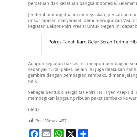
persatuan dan kesatuan bangsa Indonesia. Selamat
Jenderal bintang dua ini menegaskan, persatuan dan
unsur lapisan masyarakat, demi mewujudkan Visi In
kegiatan Baksos Polri Presisi Untuk Negeri ini dapa
Polres Tanah Karo Gelar Serah Terima Hi
Adapun kegiatan baksos ini, meliputi pembagian se
sebanyak 1.200 paket. Selain itu juga dilakukan san
gembira dengan pembagian sembako, dimana jelan
naik.
Sebagai bentuk sinergisitas Polri-TNI, Irjen Asep 
membagikan langsung ribuan paket sembako ke war
(Red)
Post Views:
457
F
E
W
X
S