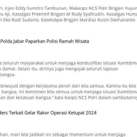
lri, Irjen Eddy Sumitro Tambunan, Wakaops NCS Polri Brigjen Yuyu
u Aji, Kasatgas Preemtif Brigjen M Rudy Syafirudin, Kasatgas Hum
en Eko Rudi Sudarto, Kasetukpa Brigjen Mardiaz Kusin Dwihananto
 Polda Jabar Paparkan Polisi Ramah Wisata
a seluruh masyarakat untuk menjaga kondusifitas situasi Kamtibm
damai. Selain itu, dirinya juga mengajak seluruh lapisan
bangsa.
 terwujud dengan kerjasama peran dari kita semua. Karena itu kita
 bangsa. Ini komitmen kita semua untuk menjaga situasi Kamtibm
uan dan kesatuan bangsa,” kata Kaops NCS Polri dalam sambutann
lders Terkait Gelar Rakor Operasi Ketupat 2024
dhan, mari kita jadikan ini sebagai momentum untuk menjaga