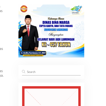
n
as
as
as
ya.