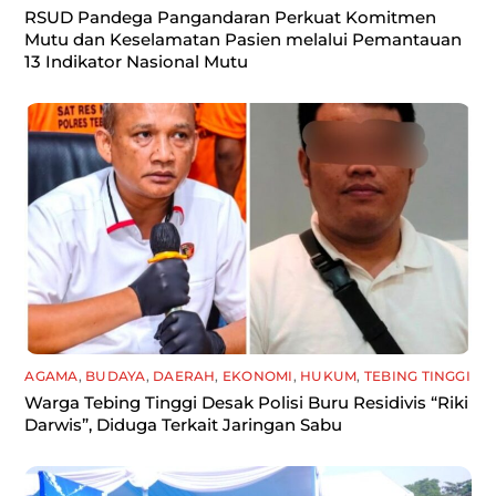
RSUD Pandega Pangandaran Perkuat Komitmen
Mutu dan Keselamatan Pasien melalui Pemantauan
13 Indikator Nasional Mutu
AGAMA
,
BUDAYA
,
DAERAH
,
EKONOMI
,
HUKUM
,
TEBING TINGGI
Warga Tebing Tinggi Desak Polisi Buru Residivis “Riki
Darwis”, Diduga Terkait Jaringan Sabu