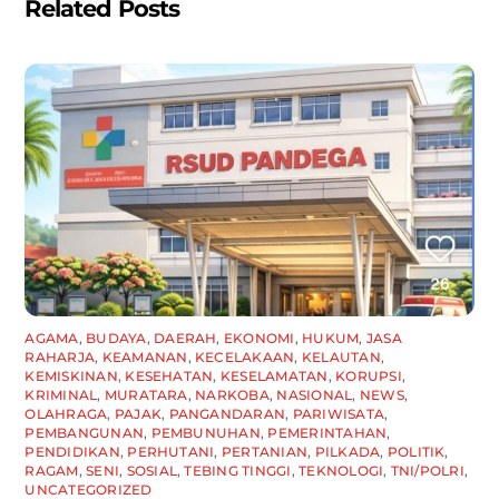
Related Posts
AGAMA
,
BUDAYA
,
DAERAH
,
EKONOMI
,
HUKUM
,
JASA
RAHARJA
,
KEAMANAN
,
KECELAKAAN
,
KELAUTAN
,
KEMISKINAN
,
KESEHATAN
,
KESELAMATAN
,
KORUPSI
,
KRIMINAL
,
MURATARA
,
NARKOBA
,
NASIONAL
,
NEWS
,
OLAHRAGA
,
PAJAK
,
PANGANDARAN
,
PARIWISATA
,
PEMBANGUNAN
,
PEMBUNUHAN
,
PEMERINTAHAN
,
PENDIDIKAN
,
PERHUTANI
,
PERTANIAN
,
PILKADA
,
POLITIK
,
RAGAM
,
SENI
,
SOSIAL
,
TEBING TINGGI
,
TEKNOLOGI
,
TNI/POLRI
,
UNCATEGORIZED