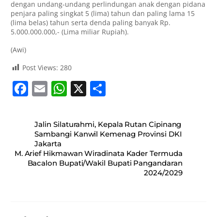
dengan undang-undang perlindungan anak dengan pidana
penjara paling singkat 5 (lima) tahun dan paling lama 15
(lima belas) tahun serta denda paling banyak Rp.
5.000.000.000,- (Lima miliar Rupiah).
(Awi)
Post Views:
280
F
E
W
X
S
a
m
h
h
c
ai
at
ar
Jalin Silaturahmi, Kepala Rutan Cipinang
e
l
s
e
Sambangi Kanwil Kemenag Provinsi DKI
Jakarta
b
A
M. Arief Hikmawan Wiradinata Kader Termuda
o
p
Bacalon Bupati/Wakil Bupati Pangandaran
2024/2029
o
p
k