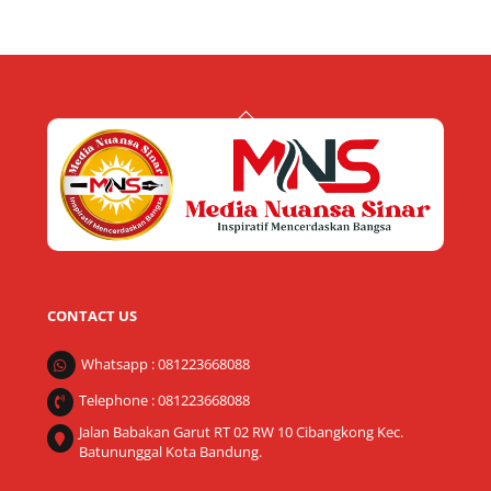
Back
To
Top
CONTACT US
Whatsapp : 081223668088
Telephone : 081223668088
Jalan Babakan Garut RT 02 RW 10 Cibangkong Kec.
Batununggal Kota Bandung.