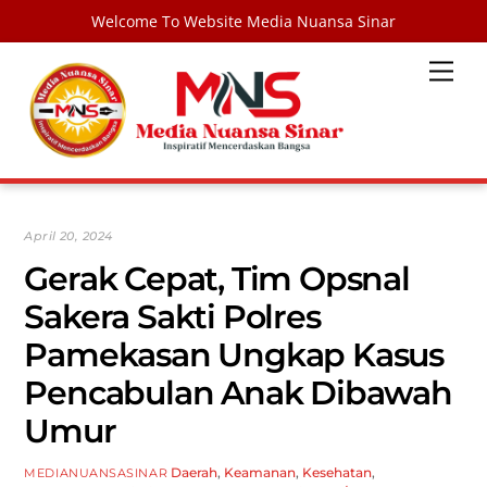
Welcome To Website Media Nuansa Sinar
Skip
Men
to
content
April 20, 2024
Gerak Cepat, Tim Opsnal
Sakera Sakti Polres
Pamekasan Ungkap Kasus
Pencabulan Anak Dibawah
Umur
Daerah
,
Keamanan
,
Kesehatan
,
MEDIANUANSASINAR