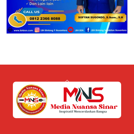
Back
To
Top