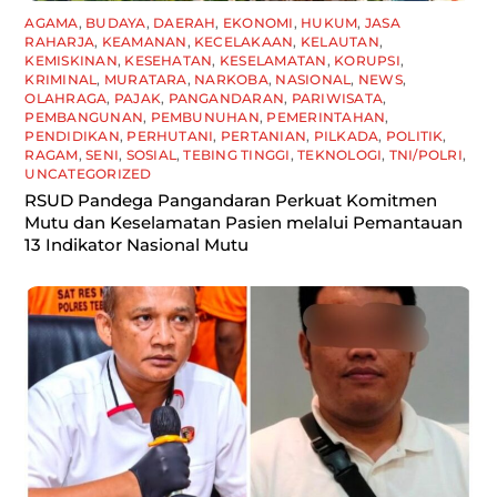
AGAMA
,
BUDAYA
,
DAERAH
,
EKONOMI
,
HUKUM
,
JASA
RAHARJA
,
KEAMANAN
,
KECELAKAAN
,
KELAUTAN
,
KEMISKINAN
,
KESEHATAN
,
KESELAMATAN
,
KORUPSI
,
KRIMINAL
,
MURATARA
,
NARKOBA
,
NASIONAL
,
NEWS
,
OLAHRAGA
,
PAJAK
,
PANGANDARAN
,
PARIWISATA
,
PEMBANGUNAN
,
PEMBUNUHAN
,
PEMERINTAHAN
,
PENDIDIKAN
,
PERHUTANI
,
PERTANIAN
,
PILKADA
,
POLITIK
,
RAGAM
,
SENI
,
SOSIAL
,
TEBING TINGGI
,
TEKNOLOGI
,
TNI/POLRI
,
UNCATEGORIZED
RSUD Pandega Pangandaran Perkuat Komitmen
Mutu dan Keselamatan Pasien melalui Pemantauan
13 Indikator Nasional Mutu