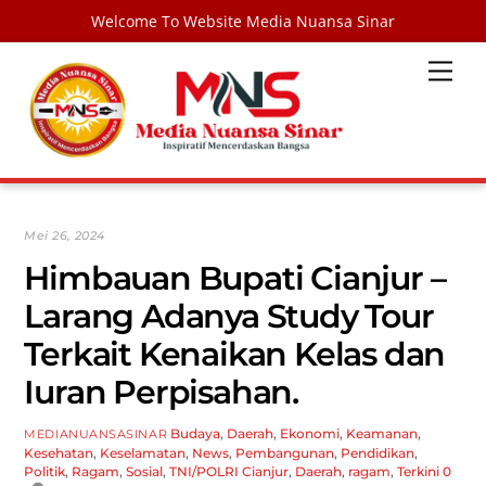
Welcome To Website Media Nuansa Sinar
Skip
Men
to
content
Mei 26, 2024
Himbauan Bupati Cianjur –
Larang Adanya Study Tour
Terkait Kenaikan Kelas dan
Iuran Perpisahan.
Budaya
,
Daerah
,
Ekonomi
,
Keamanan
,
MEDIANUANSASINAR
Kesehatan
,
Keselamatan
,
News
,
Pembangunan
,
Pendidikan
,
Politik
,
Ragam
,
Sosial
,
TNI/POLRI
Cianjur
,
Daerah
,
ragam
,
Terkini
0