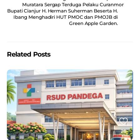
e
l
s
e
Muratara Sergap Terduga Pelaku Curanmor
Bupati Cianjur H. Herman Suherman Beserta H.
b
A
Ibang Menghadiri HUT PMOC dan PMOJB di
o
p
Green Apple Garden.
o
p
k
Related Posts