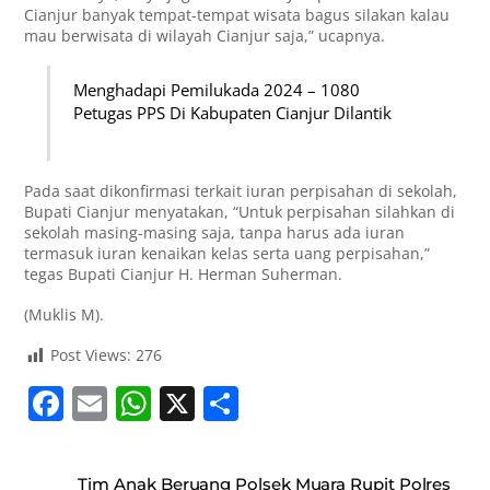
Cianjur banyak tempat-tempat wisata bagus silakan kalau
mau berwisata di wilayah Cianjur saja,” ucapnya.
Menghadapi Pemilukada 2024 – 1080
Petugas PPS Di Kabupaten Cianjur Dilantik
Pada saat dikonfirmasi terkait iuran perpisahan di sekolah,
Bupati Cianjur menyatakan, “Untuk perpisahan silahkan di
sekolah masing-masing saja, tanpa harus ada iuran
termasuk iuran kenaikan kelas serta uang perpisahan,”
tegas Bupati Cianjur H. Herman Suherman.
(Muklis M).
Post Views:
276
F
E
W
X
S
a
m
h
h
c
ai
at
ar
Tim Anak Beruang Polsek Muara Rupit Polres