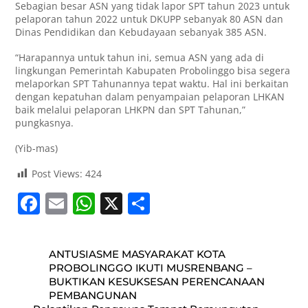
Sebagian besar ASN yang tidak lapor SPT tahun 2023 untuk
pelaporan tahun 2022 untuk DKUPP sebanyak 80 ASN dan
Dinas Pendidikan dan Kebudayaan sebanyak 385 ASN.
“Harapannya untuk tahun ini, semua ASN yang ada di
lingkungan Pemerintah Kabupaten Probolinggo bisa segera
melaporkan SPT Tahunannya tepat waktu. Hal ini berkaitan
dengan kepatuhan dalam penyampaian pelaporan LHKAN
baik melalui pelaporan LHKPN dan SPT Tahunan,”
pungkasnya.
(Yib-mas)
Post Views:
424
F
E
W
X
S
a
m
h
h
c
ai
at
ar
ANTUSIASME MASYARAKAT KOTA
e
l
s
e
PROBOLINGGO IKUTI MUSRENBANG –
BUKTIKAN KESUKSESAN PERENCANAAN
b
A
PEMBANGUNAN