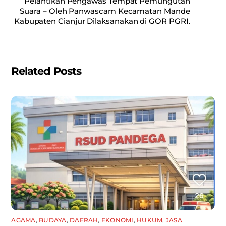
o
p
Pelantikan Pengawas Tempat Pemungutan
Suara – Oleh Panwascam Kecamatan Mande
o
p
Kabupaten Cianjur Dilaksanakan di GOR PGRI.
k
Related Posts
AGAMA
,
BUDAYA
,
DAERAH
,
EKONOMI
,
HUKUM
,
JASA