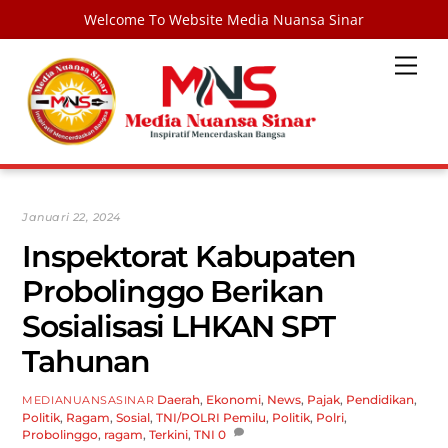
Welcome To Website Media Nuansa Sinar
Skip
Men
to
content
Januari 22, 2024
Inspektorat Kabupaten
Probolinggo Berikan
Sosialisasi LHKAN SPT
Tahunan
Daerah
,
Ekonomi
,
News
,
Pajak
,
Pendidikan
,
MEDIANUANSASINAR
Politik
,
Ragam
,
Sosial
,
TNI/POLRI
Pemilu
,
Politik
,
Polri
,
Probolinggo
,
ragam
,
Terkini
,
TNI
0