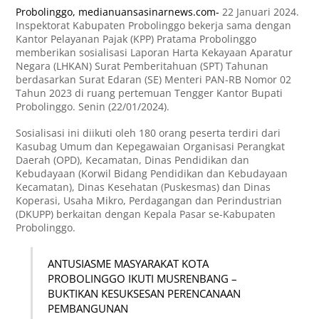
Probolinggo,
medianuansasinarnews.com-
22 Januari 2024.
Inspektorat Kabupaten Probolinggo bekerja sama dengan
Kantor Pelayanan Pajak (KPP) Pratama Probolinggo
memberikan sosialisasi Laporan Harta Kekayaan Aparatur
Negara (LHKAN) Surat Pemberitahuan (SPT) Tahunan
berdasarkan Surat Edaran (SE) Menteri PAN-RB Nomor 02
Tahun 2023 di ruang pertemuan Tengger Kantor Bupati
Probolinggo. Senin (22/01/2024).
Sosialisasi ini diikuti oleh 180 orang peserta terdiri dari
Kasubag Umum dan Kepegawaian Organisasi Perangkat
Daerah (OPD), Kecamatan, Dinas Pendidikan dan
Kebudayaan (Korwil Bidang Pendidikan dan Kebudayaan
Kecamatan), Dinas Kesehatan (Puskesmas) dan Dinas
Koperasi, Usaha Mikro, Perdagangan dan Perindustrian
(DKUPP) berkaitan dengan Kepala Pasar se-Kabupaten
Probolinggo.
ANTUSIASME MASYARAKAT KOTA
PROBOLINGGO IKUTI MUSRENBANG –
BUKTIKAN KESUKSESAN PERENCANAAN
PEMBANGUNAN