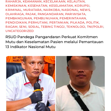
RAHARJA
,
KEAMANAN
,
KECELAKAAN
,
KELAUTAN
,
KEMISKINAN
,
KESEHATAN
,
KESELAMATAN
,
KORUPSI
,
KRIMINAL
,
MURATARA
,
NARKOBA
,
NASIONAL
,
NEWS
,
OLAHRAGA
,
PAJAK
,
PANGANDARAN
,
PARIWISATA
,
PEMBANGUNAN
,
PEMBUNUHAN
,
PEMERINTAHAN
,
PENDIDIKAN
,
PERHUTANI
,
PERTANIAN
,
PILKADA
,
POLITIK
,
RAGAM
,
SENI
,
SOSIAL
,
TEBING TINGGI
,
TEKNOLOGI
,
TNI/POLRI
,
UNCATEGORIZED
RSUD Pandega Pangandaran Perkuat Komitmen
Mutu dan Keselamatan Pasien melalui Pemantauan
13 Indikator Nasional Mutu