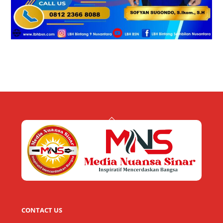
Back
To
Top
CONTACT US