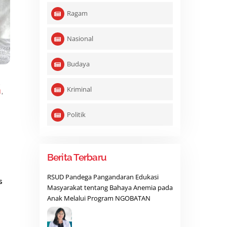
Ragam
Nasional
Budaya
,
Kriminal
N
,
Politik
Berita Terbaru
RSUD Pandega Pangandaran Edukasi
s
Masyarakat tentang Bahaya Anemia pada
Anak Melalui Program NGOBATAN