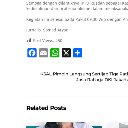
Semoga dengan dilantiknya IPTU Rusdan sebagai Kas
kedisiplinan dan profesionalisme dalam melaksanak
Kegiatan ini selesai pada Pukul 09.30 Wib dengan A
Jurnalis. Somad Aryadi
Post Views:
450
F
E
W
X
S
a
m
h
h
c
ai
at
ar
KSAL Pimpin Langsung Sertijab Tiga Pati
e
l
s
e
Jasa Raharja DKI Jakar
b
A
o
p
o
p
Related Posts
k