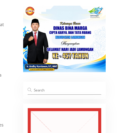
at
a
es