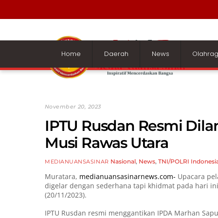
Skip
to
content
Home
Daerah
News
Olahra
November 20, 2023
IPTU Rusdan Resmi Dilan
Musi Rawas Utara
Nasional
,
News
,
TNI/POLRI
Indonesi
MEDIANUANSASINAR
Muratara,
medianuansasinarnews.com-
Upacara pel
digelar dengan sederhana tapi khidmat pada hari in
(20/11/2023).
IPTU Rusdan resmi menggantikan IPDA Marhan Saput