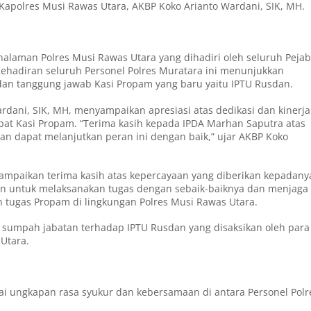
 Kapolres Musi Rawas Utara, AKBP Koko Arianto Wardani, SIK, MH.
 halaman Polres Musi Rawas Utara yang dihadiri oleh seluruh Pejab
Kehadiran seluruh Personel Polres Muratara ini menunjukkan
n tanggung jawab Kasi Propam yang baru yaitu IPTU Rusdan.
dani, SIK, MH, menyampaikan apresiasi atas dedikasi dan kinerja
at Kasi Propam. “Terima kasih kepada IPDA Marhan Saputra atas
an dapat melanjutkan peran ini dengan baik,” ujar AKBP Koko
yampaikan terima kasih atas kepercayaan yang diberikan kepadany
en untuk melaksanakan tugas dengan sebaik-baiknya dan menjaga
n tugas Propam di lingkungan Polres Musi Rawas Utara.
n sumpah jabatan terhadap IPTU Rusdan yang disaksikan oleh para
 Utara.
ai ungkapan rasa syukur dan kebersamaan di antara Personel Polr