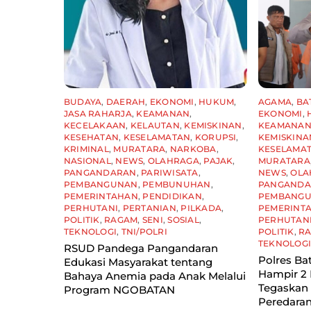
BUDAYA
,
DAERAH
,
EKONOMI
,
HUKUM
,
AGAMA
,
BA
JASA RAHARJA
,
KEAMANAN
,
EKONOMI
,
KECELAKAAN
,
KELAUTAN
,
KEMISKINAN
,
KEAMANA
KESEHATAN
,
KESELAMATAN
,
KORUPSI
,
KEMISKINA
KRIMINAL
,
MURATARA
,
NARKOBA
,
KESELAMA
NASIONAL
,
NEWS
,
OLAHRAGA
,
PAJAK
,
MURATARA
PANGANDARAN
,
PARIWISATA
,
NEWS
,
OLA
PEMBANGUNAN
,
PEMBUNUHAN
,
PANGAND
PEMERINTAHAN
,
PENDIDIKAN
,
PEMBANG
PERHUTANI
,
PERTANIAN
,
PILKADA
,
PEMERINT
POLITIK
,
RAGAM
,
SENI
,
SOSIAL
,
PERHUTAN
TEKNOLOGI
,
TNI/POLRI
POLITIK
,
R
TEKNOLOG
RSUD Pandega Pangandaran
Polres Ba
Edukasi Masyarakat tentang
Hampir 2 
Bahaya Anemia pada Anak Melalui
Tegaskan
Program NGOBATAN
Peredaran