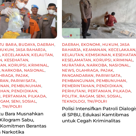
TU BARA
,
BUDAYA
,
DAERAH
,
DAERAH
,
EKONOMI
,
HUKUM
,
JASA
HUKUM
,
JASA RAHARJA
,
RAHARJA
,
KEAMANAN
,
KECELAKAAN
N
,
KECELAKAAN
,
KELAUTAN
,
KELAUTAN
,
KEMISKINAN
,
KESEHATA
N
,
KESEHATAN
,
KESELAMATAN
,
KORUPSI
,
KRIMINAL
,
TAN
,
KORUPSI
,
KRIMINAL
,
MURATARA
,
NARKOBA
,
NASIONAL
,
,
NARKOBA
,
NASIONAL
,
NEWS
,
OLAHRAGA
,
PAJAK
,
HRAGA
,
PAJAK
,
PANGANDARAN
,
PARIWISATA
,
ARAN
,
PARIWISATA
,
PEMBANGUNAN
,
PEMBUNUHAN
,
UNAN
,
PEMBUNUHAN
,
PEMERINTAHAN
,
PENDIDIKAN
,
AHAN
,
PENDIDIKAN
,
PERHUTANI
,
PERTANIAN
,
PILKADA
,
I
,
PERTANIAN
,
PILKADA
,
POLITIK
,
RAGAM
,
SENI
,
SOSIAL
,
AGAM
,
SENI
,
SOSIAL
,
TEKNOLOGI
,
TNI/POLRI
I
,
TNI/POLRI
Polisi Intensifkan Patroli Dialogi
tu Bara Musnahkan
di SPBU, Edukasi Kamtibmas
Kilogram Sabu,
untuk Cegah Kriminalitas
 Komitmen Berantas
 Narkotika