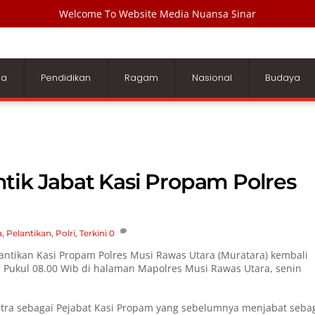
Welcome To Website Media Nuansa Sinar
ga
Pendidikan
Ragam
Nasional
Budaya
tik Jabat Kasi Propam Polres
a
,
Pelantikan
,
Polri
,
Terkini
0
antikan Kasi Propam Polres Musi Rawas Utara (Muratara) kembali
i Pukul 08.00 Wib di halaman Mapolres Musi Rawas Utara, senin
ra sebagai Pejabat Kasi Propam yang sebelumnya menjabat seba