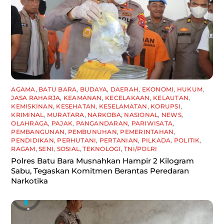
AGAMA
,
BATU BARA
,
BUDAYA
,
DAERAH
,
EKONOMI
,
HUKUM
,
JASA RAHARJA
,
KEAMANAN
,
KECELAKAAN
,
KELAUTAN
,
KEMISKINAN
,
KESEHATAN
,
KESELAMATAN
,
KORUPSI
,
KRIMINAL
,
MURATARA
,
NARKOBA
,
NASIONAL
,
NEWS
,
OLAHRAGA
,
PAJAK
,
PANGANDARAN
,
PARIWISATA
,
PEMBANGUNAN
,
PEMBUNUHAN
,
PEMERINTAHAN
,
PENDIDIKAN
,
PERHUTANI
,
PERTANIAN
,
PILKADA
,
POLITIK
,
RAGAM
,
SENI
,
SOSIAL
,
TEKNOLOGI
,
TNI/POLRI
Polres Batu Bara Musnahkan Hampir 2 Kilogram
Sabu, Tegaskan Komitmen Berantas Peredaran
Narkotika