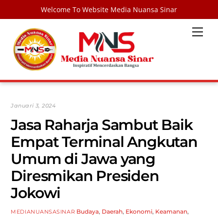
Welcome To Website Media Nuansa Sinar
Skip
Men
to
content
Januari 3, 2024
Jasa Raharja Sambut Baik
Empat Terminal Angkutan
Umum di Jawa yang
Diresmikan Presiden
Jokowi
Budaya
,
Daerah
,
Ekonomi
,
Keamanan
,
MEDIANUANSASINAR