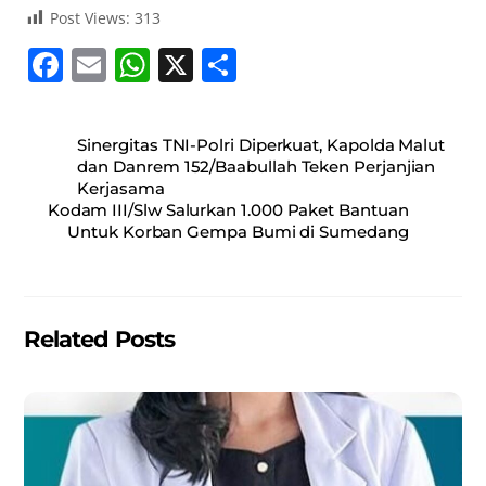
Post Views:
313
F
E
W
X
S
a
m
h
h
c
ai
at
ar
Sinergitas TNI-Polri Diperkuat, Kapolda Malut
e
l
s
e
dan Danrem 152/Baabullah Teken Perjanjian
Kerjasama
b
A
Kodam III/Slw Salurkan 1.000 Paket Bantuan
o
p
Untuk Korban Gempa Bumi di Sumedang
o
p
k
Related Posts