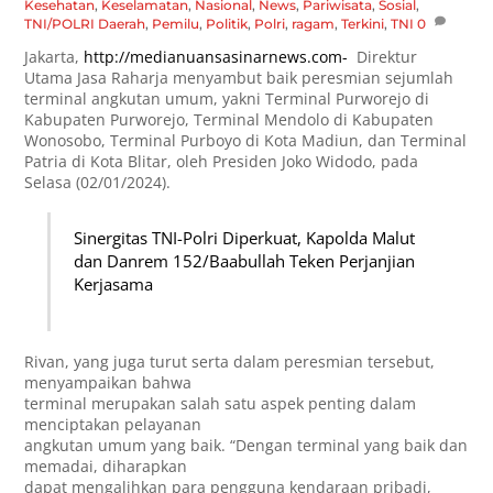
Kesehatan
,
Keselamatan
,
Nasional
,
News
,
Pariwisata
,
Sosial
,
TNI/POLRI
Daerah
,
Pemilu
,
Politik
,
Polri
,
ragam
,
Terkini
,
TNI
0
Jakarta,
http://medianuansasinarnews.com-
Direktur
Utama Jasa Raharja menyambut baik peresmian sejumlah
terminal angkutan umum, yakni Terminal Purworejo di
Kabupaten Purworejo, Terminal Mendolo di Kabupaten
Wonosobo, Terminal Purboyo di Kota Madiun, dan Terminal
Patria di Kota Blitar, oleh Presiden Joko Widodo, pada
Selasa (02/01/2024).
Sinergitas TNI-Polri Diperkuat, Kapolda Malut
dan Danrem 152/Baabullah Teken Perjanjian
Kerjasama
Rivan, yang juga turut serta dalam peresmian tersebut,
menyampaikan bahwa
terminal merupakan salah satu aspek penting dalam
menciptakan pelayanan
angkutan umum yang baik. “Dengan terminal yang baik dan
memadai, diharapkan
dapat mengalihkan para pengguna kendaraan pribadi,