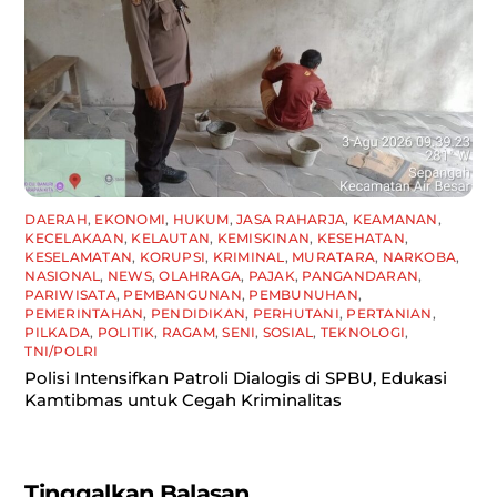
DAERAH
,
EKONOMI
,
HUKUM
,
JASA RAHARJA
,
KEAMANAN
,
KECELAKAAN
,
KELAUTAN
,
KEMISKINAN
,
KESEHATAN
,
KESELAMATAN
,
KORUPSI
,
KRIMINAL
,
MURATARA
,
NARKOBA
,
NASIONAL
,
NEWS
,
OLAHRAGA
,
PAJAK
,
PANGANDARAN
,
PARIWISATA
,
PEMBANGUNAN
,
PEMBUNUHAN
,
PEMERINTAHAN
,
PENDIDIKAN
,
PERHUTANI
,
PERTANIAN
,
PILKADA
,
POLITIK
,
RAGAM
,
SENI
,
SOSIAL
,
TEKNOLOGI
,
TNI/POLRI
Polisi Intensifkan Patroli Dialogis di SPBU, Edukasi
Kamtibmas untuk Cegah Kriminalitas
Tinggalkan Balasan