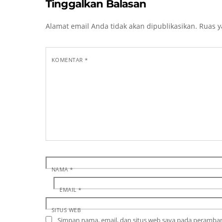
Tinggalkan Balasan
Alamat email Anda tidak akan dipublikasikan.
Ruas y
KOMENTAR
*
NAMA
*
EMAIL
*
SITUS WEB
Simpan nama, email, dan situs web saya pada peramban