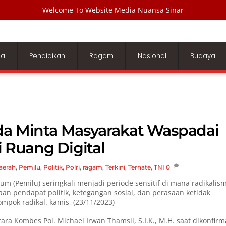
Welcome To Website Media Nuansa Sinar
ga
Pendidikan
Ragam
Nasional
Budaya
lda Minta Masyarakat Waspadai
 Ruang Digital
aerah
,
Pemilu
,
Politik
,
Polri
,
ragam
,
Terkini
,
Ternate
,
TNI
0
m (Pemilu) seringkali menjadi periode sensitif di mana radikalis
aan pendapat politik, ketegangan sosial, dan perasaan ketidak
pok radikal. kamis, (23/11/2023)
a Kombes Pol. Michael Irwan Thamsil, S.I.K., M.H. saat dikonfirm