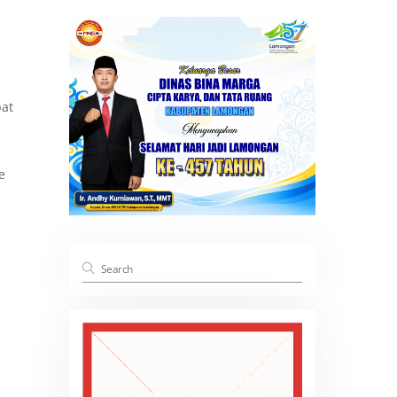
pat
e