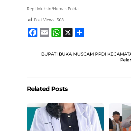
Rept.Muksin/Humas Polda
Post Views:
508
F
E
W
X
S
a
m
h
h
c
ai
at
ar
BUPATI BUKA MUSCAM PPDI KECAMA
e
l
s
e
Pela
b
A
o
p
o
p
Related Posts
k