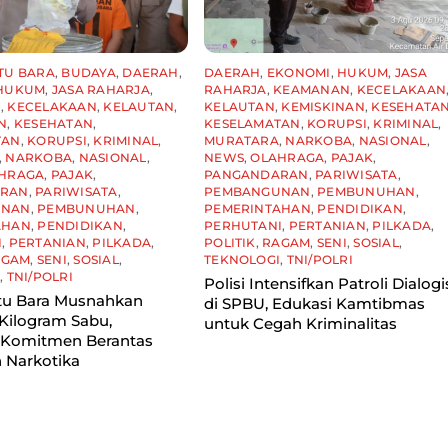
TU BARA
,
BUDAYA
,
DAERAH
,
DAERAH
,
EKONOMI
,
HUKUM
,
JASA
HUKUM
,
JASA RAHARJA
,
RAHARJA
,
KEAMANAN
,
KECELAKAAN
N
,
KECELAKAAN
,
KELAUTAN
,
KELAUTAN
,
KEMISKINAN
,
KESEHATA
N
,
KESEHATAN
,
KESELAMATAN
,
KORUPSI
,
KRIMINAL
,
TAN
,
KORUPSI
,
KRIMINAL
,
MURATARA
,
NARKOBA
,
NASIONAL
,
,
NARKOBA
,
NASIONAL
,
NEWS
,
OLAHRAGA
,
PAJAK
,
HRAGA
,
PAJAK
,
PANGANDARAN
,
PARIWISATA
,
ARAN
,
PARIWISATA
,
PEMBANGUNAN
,
PEMBUNUHAN
,
UNAN
,
PEMBUNUHAN
,
PEMERINTAHAN
,
PENDIDIKAN
,
AHAN
,
PENDIDIKAN
,
PERHUTANI
,
PERTANIAN
,
PILKADA
,
I
,
PERTANIAN
,
PILKADA
,
POLITIK
,
RAGAM
,
SENI
,
SOSIAL
,
AGAM
,
SENI
,
SOSIAL
,
TEKNOLOGI
,
TNI/POLRI
I
,
TNI/POLRI
Polisi Intensifkan Patroli Dialogi
tu Bara Musnahkan
di SPBU, Edukasi Kamtibmas
Kilogram Sabu,
untuk Cegah Kriminalitas
 Komitmen Berantas
 Narkotika