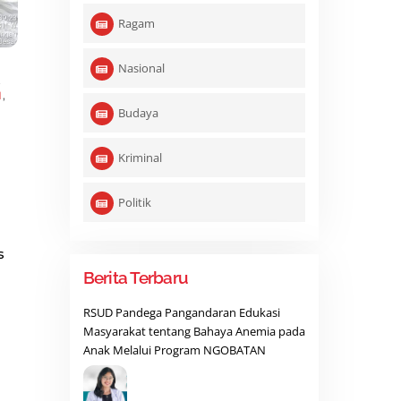
Ragam
Nasional
,
N
,
Budaya
Kriminal
Politik
s
Berita Terbaru
RSUD Pandega Pangandaran Edukasi
Masyarakat tentang Bahaya Anemia pada
Anak Melalui Program NGOBATAN