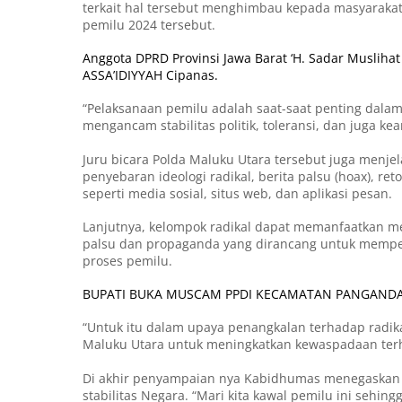
terkait hal tersebut menghimbau kepada masyarakat
pemilu 2024 tersebut.
Anggota DPRD Provinsi Jawa Barat ‘H. Sadar Musliha
ASSA’IDIYYAH Cipanas.
“Pelaksanaan pemilu adalah saat-saat penting dala
mengancam stabilitas politik, toleransi, dan juga ke
Juru bicara Polda Maluku Utara tersebut juga menje
penyebaran ideologi radikal, berita palsu (hoax), re
seperti media sosial, situs web, dan aplikasi pesan.
Lanjutnya, kelompok radikal dapat memanfaatkan me
palsu dan propaganda yang dirancang untuk mempe
proses pemilu.
BUPATI BUKA MUSCAM PPDI KECAMATAN PANGAND
“Untuk itu dalam upaya penangkalan terhadap radik
Maluku Utara untuk meningkatkan kewaspadaan terh
Di akhir penyampaian nya Kabidhumas menegaskan 
stabilitas Negara. “Mari kita kawal pemilu ini sehi