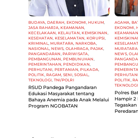
BUDAYA
,
DAERAH
,
EKONOMI
,
HUKUM
,
AGAMA
,
BA
JASA RAHARJA
,
KEAMANAN
,
EKONOMI
,
KECELAKAAN
,
KELAUTAN
,
KEMISKINAN
,
KEAMANA
KESEHATAN
,
KESELAMATAN
,
KORUPSI
,
KEMISKINA
KRIMINAL
,
MURATARA
,
NARKOBA
,
KESELAMA
NASIONAL
,
NEWS
,
OLAHRAGA
,
PAJAK
,
MURATARA
PANGANDARAN
,
PARIWISATA
,
NEWS
,
OLA
PEMBANGUNAN
,
PEMBUNUHAN
,
PANGAND
PEMERINTAHAN
,
PENDIDIKAN
,
PEMBANG
PERHUTANI
,
PERTANIAN
,
PILKADA
,
PEMERINT
POLITIK
,
RAGAM
,
SENI
,
SOSIAL
,
PERHUTAN
TEKNOLOGI
,
TNI/POLRI
POLITIK
,
R
TEKNOLOG
RSUD Pandega Pangandaran
Polres Ba
Edukasi Masyarakat tentang
Hampir 2 
Bahaya Anemia pada Anak Melalui
Tegaskan
Program NGOBATAN
Peredaran