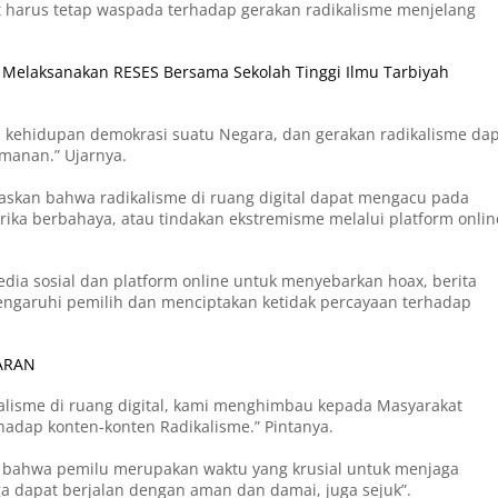
 harus tetap waspada terhadap gerakan radikalisme menjelang
t Melaksanakan RESES Bersama Sekolah Tinggi Ilmu Tarbiyah
m kehidupan demokrasi suatu Negara, dan gerakan radikalisme da
amanan.” Ujarnya.
laskan bahwa radikalisme di ruang digital dapat mengacu pada
torika berbahaya, atau tindakan ekstremisme melalui platform onlin
dia sosial dan platform online untuk menyebarkan hoax, berita
ngaruhi pemilih dan menciptakan ketidak percayaan terhadap
ARAN
alisme di ruang digital, kami menghimbau kepada Masyarakat
adap konten-konten Radikalisme.” Pintanya.
bahwa pemilu merupakan waktu yang krusial untuk menjaga
ngga dapat berjalan dengan aman dan damai, juga sejuk”.