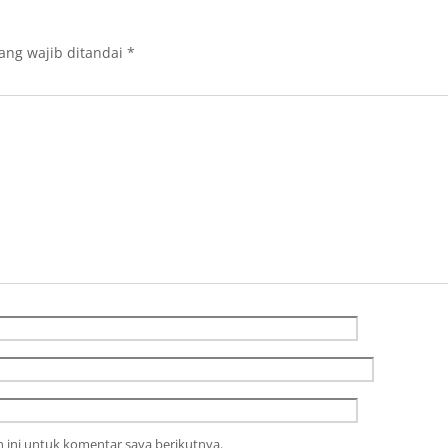
ang wajib ditandai
*
 ini untuk komentar saya berikutnya.