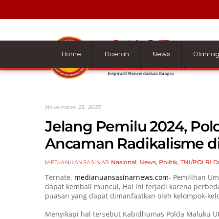
Skip
to
content
Home
Daerah
News
Olahra
November 23, 2023
Jelang Pemilu 2024, Po
Ancaman Radikalisme di
Nasional
,
News
,
Politik
,
TNI/POLRI
D
MEDIANUANSASINAR
Ternate,
medianuansasinarnews.com-
Pemilihan Umu
dapat kembali muncul, Hal ini terjadi karena perbed
puasan yang dapat dimanfaatkan oleh kelompok-kelom
Menyikapi hal tersebut Kabidhumas Polda Maluku Utar