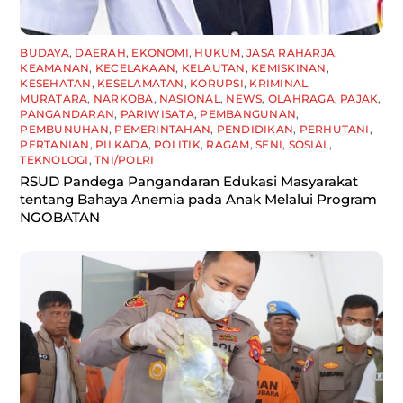
BUDAYA
,
DAERAH
,
EKONOMI
,
HUKUM
,
JASA RAHARJA
,
KEAMANAN
,
KECELAKAAN
,
KELAUTAN
,
KEMISKINAN
,
KESEHATAN
,
KESELAMATAN
,
KORUPSI
,
KRIMINAL
,
MURATARA
,
NARKOBA
,
NASIONAL
,
NEWS
,
OLAHRAGA
,
PAJAK
,
PANGANDARAN
,
PARIWISATA
,
PEMBANGUNAN
,
PEMBUNUHAN
,
PEMERINTAHAN
,
PENDIDIKAN
,
PERHUTANI
,
PERTANIAN
,
PILKADA
,
POLITIK
,
RAGAM
,
SENI
,
SOSIAL
,
TEKNOLOGI
,
TNI/POLRI
RSUD Pandega Pangandaran Edukasi Masyarakat
tentang Bahaya Anemia pada Anak Melalui Program
NGOBATAN