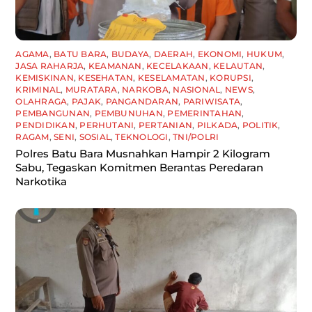
AGAMA
,
BATU BARA
,
BUDAYA
,
DAERAH
,
EKONOMI
,
HUKUM
,
JASA RAHARJA
,
KEAMANAN
,
KECELAKAAN
,
KELAUTAN
,
KEMISKINAN
,
KESEHATAN
,
KESELAMATAN
,
KORUPSI
,
KRIMINAL
,
MURATARA
,
NARKOBA
,
NASIONAL
,
NEWS
,
OLAHRAGA
,
PAJAK
,
PANGANDARAN
,
PARIWISATA
,
PEMBANGUNAN
,
PEMBUNUHAN
,
PEMERINTAHAN
,
PENDIDIKAN
,
PERHUTANI
,
PERTANIAN
,
PILKADA
,
POLITIK
,
RAGAM
,
SENI
,
SOSIAL
,
TEKNOLOGI
,
TNI/POLRI
Polres Batu Bara Musnahkan Hampir 2 Kilogram
Sabu, Tegaskan Komitmen Berantas Peredaran
Narkotika