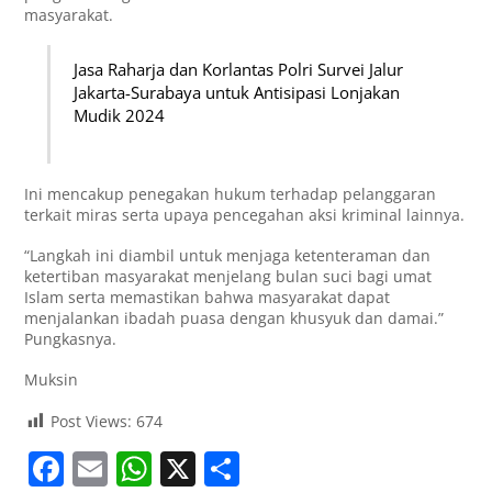
masyarakat.
Jasa Raharja dan Korlantas Polri Survei Jalur
Jakarta-Surabaya untuk Antisipasi Lonjakan
Mudik 2024
Ini mencakup penegakan hukum terhadap pelanggaran
terkait miras serta upaya pencegahan aksi kriminal lainnya.
“Langkah ini diambil untuk menjaga ketenteraman dan
ketertiban masyarakat menjelang bulan suci bagi umat
Islam serta memastikan bahwa masyarakat dapat
menjalankan ibadah puasa dengan khusyuk dan damai.”
Pungkasnya.
Muksin
Post Views:
674
F
E
W
X
S