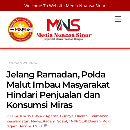
Welcome To Website Media Nuansa Sinar
Skip
Men
to
content
Februari 29, 2024
Jelang Ramadan, Polda
Malut Imbau Masyarakat
Hindari Penjualan dan
Konsumsi Miras
Agama
,
Budaya
,
Daerah
,
Keamanan
,
MEDIANUANSASINAR
Keselamatan
,
News
,
Ragam
,
Sosial
,
TNI/POLRI
Daerah
,
Polri
,
ragam
,
Terkini
,
TNI
0