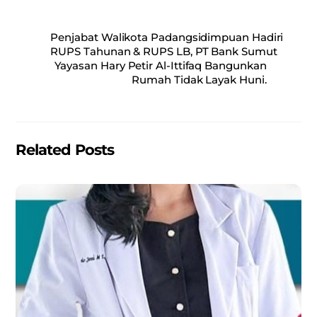
a
m
h
h
c
ai
at
ar
Penjabat Walikota Padangsidimpuan Hadiri
e
l
s
e
RUPS Tahunan & RUPS LB, PT Bank Sumut
Yayasan Hary Petir Al-Ittifaq Bangunkan
b
A
Rumah Tidak Layak Huni.
o
p
o
p
k
Related Posts