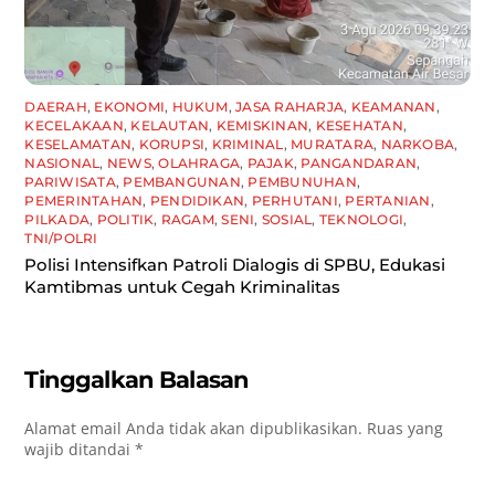
DAERAH
,
EKONOMI
,
HUKUM
,
JASA RAHARJA
,
KEAMANAN
,
KECELAKAAN
,
KELAUTAN
,
KEMISKINAN
,
KESEHATAN
,
KESELAMATAN
,
KORUPSI
,
KRIMINAL
,
MURATARA
,
NARKOBA
,
NASIONAL
,
NEWS
,
OLAHRAGA
,
PAJAK
,
PANGANDARAN
,
PARIWISATA
,
PEMBANGUNAN
,
PEMBUNUHAN
,
PEMERINTAHAN
,
PENDIDIKAN
,
PERHUTANI
,
PERTANIAN
,
PILKADA
,
POLITIK
,
RAGAM
,
SENI
,
SOSIAL
,
TEKNOLOGI
,
TNI/POLRI
Polisi Intensifkan Patroli Dialogis di SPBU, Edukasi
Kamtibmas untuk Cegah Kriminalitas
Tinggalkan Balasan
Alamat email Anda tidak akan dipublikasikan.
Ruas yang
wajib ditandai
*