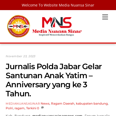
Welcome To Website Media Nuansa Sinar
Skip
Men
to
content
November 23, 2023
Jurnalis Polda Jabar Gelar
Santunan Anak Yatim –
Anniversary yang ke 3
Tahun.
News
,
Ragam
Daerah
,
kabupaten bandung
,
MEDIANUANSASINAR
Polri
,
ragam
,
Terkini
0
Kab. Bandung,
medianuansasinarnews.com-
Forum Jurnalis