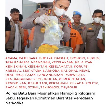
AGAMA
,
BATU BARA
,
BUDAYA
,
DAERAH
,
EKONOMI
,
HUKUM
,
JASA RAHARJA
,
KEAMANAN
,
KECELAKAAN
,
KELAUTAN
,
KEMISKINAN
,
KESEHATAN
,
KESELAMATAN
,
KORUPSI
,
KRIMINAL
,
MURATARA
,
NARKOBA
,
NASIONAL
,
NEWS
,
OLAHRAGA
,
PAJAK
,
PANGANDARAN
,
PARIWISATA
,
PEMBANGUNAN
,
PEMBUNUHAN
,
PEMERINTAHAN
,
PENDIDIKAN
,
PERHUTANI
,
PERTANIAN
,
PILKADA
,
POLITIK
,
RAGAM
,
SENI
,
SOSIAL
,
TEKNOLOGI
,
TNI/POLRI
Polres Batu Bara Musnahkan Hampir 2 Kilogram
Sabu, Tegaskan Komitmen Berantas Peredaran
Narkotika