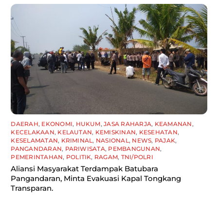
DAERAH
,
EKONOMI
,
HUKUM
,
JASA RAHARJA
,
KEAMANAN
,
KECELAKAAN
,
KELAUTAN
,
KEMISKINAN
,
KESEHATAN
,
KESELAMATAN
,
KRIMINAL
,
NASIONAL
,
NEWS
,
PAJAK
,
PANGANDARAN
,
PARIWISATA
,
PEMBANGUNAN
,
PEMERINTAHAN
,
POLITIK
,
RAGAM
,
TNI/POLRI
Aliansi Masyarakat Terdampak Batubara
Pangandaran, Minta Evakuasi Kapal Tongkang
Transparan.