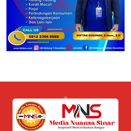
Back
To
Top