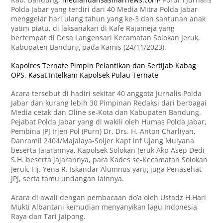
Polda Jabar yang terdiri dari 40 Media Mitra Polda Jabar
menggelar hari ulang tahun yang ke-3 dan santunan anak
yatim piatu, di laksanakan di Kafe Rajameja yang
bertempat di Desa Langensari Kecamatan Solokan Jeruk,
Kabupaten Bandung pada Kamis (24/11/2023).
Kapolres Ternate Pimpin Pelantikan dan Sertijab Kabag
OPS, Kasat Intelkam Kapolsek Pulau Ternate
Acara tersebut di hadiri sekitar 40 anggota Jurnalis Polda
Jabar dan kurang lebih 30 Pimpinan Redaksi dari berbagai
Media cetak dan Oline se-Kota dan Kabupaten Bandung.
Pejabat Polda Jabar yang di wakili oleh Humas Polda Jabar,
Pembina JPJ Irjen Pol (Purn) Dr. Drs. H. Anton Charliyan,
Danramil 2404/Majalaya-Soljer Kapt inf Ujang Mulyana
beserta Jajarannya, Kapolsek Solokan Jeruk Akp Asep Dedi
S.H. beserta jajarannya, para Kades se-Kecamatan Solokan
Jeruk, Hj. Yena R. Iskandar Alumnus yang juga Penasehat
JPJ, serta tamu undangan lainnya.
Acara di awali dengan pembacaan do’a oleh Ustadz H.Hari
Mukti Albantani kemudian menyanyikan lagu Indonesia
Raya dan Tari Jaipong.