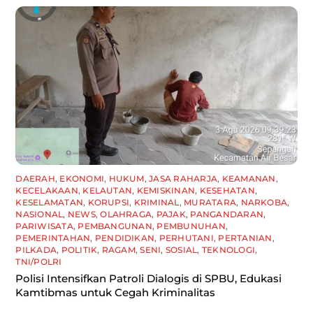
DAERAH
,
EKONOMI
,
HUKUM
,
JASA RAHARJA
,
KEAMANAN
,
KECELAKAAN
,
KELAUTAN
,
KEMISKINAN
,
KESEHATAN
,
KESELAMATAN
,
KORUPSI
,
KRIMINAL
,
MURATARA
,
NARKOBA
,
NASIONAL
,
NEWS
,
OLAHRAGA
,
PAJAK
,
PANGANDARAN
,
PARIWISATA
,
PEMBANGUNAN
,
PEMBUNUHAN
,
PEMERINTAHAN
,
PENDIDIKAN
,
PERHUTANI
,
PERTANIAN
,
PILKADA
,
POLITIK
,
RAGAM
,
SENI
,
SOSIAL
,
TEKNOLOGI
,
TNI/POLRI
Polisi Intensifkan Patroli Dialogis di SPBU, Edukasi
Kamtibmas untuk Cegah Kriminalitas