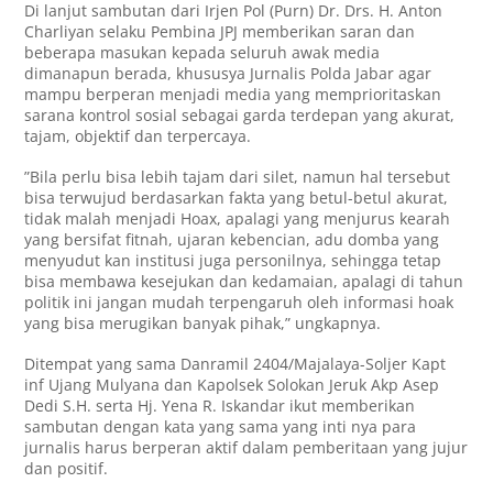
Di lanjut sambutan dari Irjen Pol (Purn) Dr. Drs. H. Anton
Charliyan selaku Pembina JPJ memberikan saran dan
beberapa masukan kepada seluruh awak media
dimanapun berada, khususya Jurnalis Polda Jabar agar
mampu berperan menjadi media yang memprioritaskan
sarana kontrol sosial sebagai garda terdepan yang akurat,
tajam, objektif dan terpercaya.
”Bila perlu bisa lebih tajam dari silet, namun hal tersebut
bisa terwujud berdasarkan fakta yang betul-betul akurat,
tidak malah menjadi Hoax, apalagi yang menjurus kearah
yang bersifat fitnah, ujaran kebencian, adu domba yang
menyudut kan institusi juga personilnya, sehingga tetap
bisa membawa kesejukan dan kedamaian, apalagi di tahun
politik ini jangan mudah terpengaruh oleh informasi hoak
yang bisa merugikan banyak pihak,” ungkapnya.
Ditempat yang sama Danramil 2404/Majalaya-Soljer Kapt
inf Ujang Mulyana dan Kapolsek Solokan Jeruk Akp Asep
Dedi S.H. serta Hj. Yena R. Iskandar ikut memberikan
sambutan dengan kata yang sama yang inti nya para
jurnalis harus berperan aktif dalam pemberitaan yang jujur
dan positif.