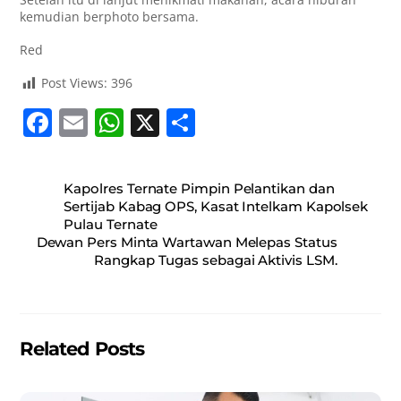
kemudian berphoto bersama.
Red
Post Views:
396
F
E
W
X
S
a
m
h
h
c
ai
at
ar
Kapolres Ternate Pimpin Pelantikan dan
e
l
s
e
Sertijab Kabag OPS, Kasat Intelkam Kapolsek
Pulau Ternate
b
A
Dewan Pers Minta Wartawan Melepas Status
o
p
Rangkap Tugas sebagai Aktivis LSM.
o
p
k
Related Posts