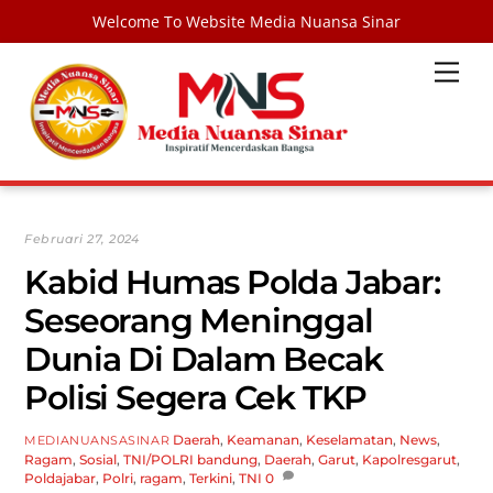
Welcome To Website Media Nuansa Sinar
Skip
Men
to
content
Februari 27, 2024
Kabid Humas Polda Jabar:
Seseorang Meninggal
Dunia Di Dalam Becak
Polisi Segera Cek TKP
Daerah
,
Keamanan
,
Keselamatan
,
News
,
MEDIANUANSASINAR
Ragam
,
Sosial
,
TNI/POLRI
bandung
,
Daerah
,
Garut
,
Kapolresgarut
,
Poldajabar
,
Polri
,
ragam
,
Terkini
,
TNI
0