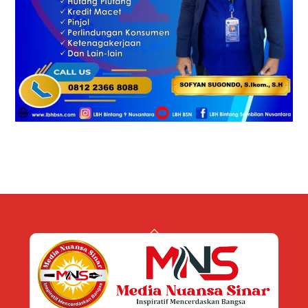
Back
To
Top