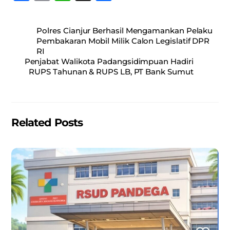
a
m
h
h
c
ai
at
ar
Polres Cianjur Berhasil Mengamankan Pelaku
e
l
s
e
Pembakaran Mobil Milik Calon Legislatif DPR
RI
b
A
Penjabat Walikota Padangsidimpuan Hadiri
o
p
RUPS Tahunan & RUPS LB, PT Bank Sumut
o
p
k
Related Posts