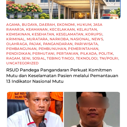
AGAMA
,
BUDAYA
,
DAERAH
,
EKONOMI
,
HUKUM
,
JASA
RAHARJA
,
KEAMANAN
,
KECELAKAAN
,
KELAUTAN
,
KEMISKINAN
,
KESEHATAN
,
KESELAMATAN
,
KORUPSI
,
KRIMINAL
,
MURATARA
,
NARKOBA
,
NASIONAL
,
NEWS
,
OLAHRAGA
,
PAJAK
,
PANGANDARAN
,
PARIWISATA
,
PEMBANGUNAN
,
PEMBUNUHAN
,
PEMERINTAHAN
,
PENDIDIKAN
,
PERHUTANI
,
PERTANIAN
,
PILKADA
,
POLITIK
,
RAGAM
,
SENI
,
SOSIAL
,
TEBING TINGGI
,
TEKNOLOGI
,
TNI/POLRI
,
UNCATEGORIZED
RSUD Pandega Pangandaran Perkuat Komitmen
Mutu dan Keselamatan Pasien melalui Pemantauan
13 Indikator Nasional Mutu