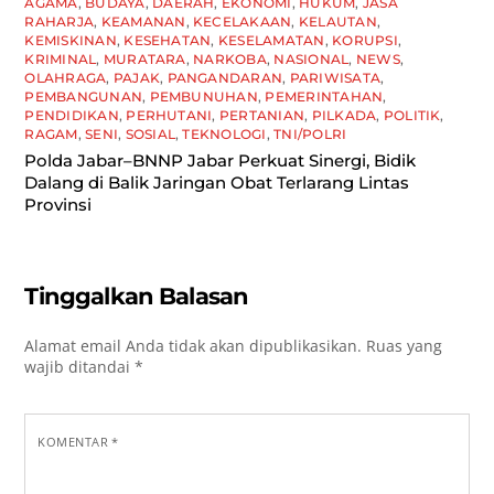
AGAMA
,
BUDAYA
,
DAERAH
,
EKONOMI
,
HUKUM
,
JASA
RAHARJA
,
KEAMANAN
,
KECELAKAAN
,
KELAUTAN
,
KEMISKINAN
,
KESEHATAN
,
KESELAMATAN
,
KORUPSI
,
KRIMINAL
,
MURATARA
,
NARKOBA
,
NASIONAL
,
NEWS
,
OLAHRAGA
,
PAJAK
,
PANGANDARAN
,
PARIWISATA
,
PEMBANGUNAN
,
PEMBUNUHAN
,
PEMERINTAHAN
,
PENDIDIKAN
,
PERHUTANI
,
PERTANIAN
,
PILKADA
,
POLITIK
,
RAGAM
,
SENI
,
SOSIAL
,
TEKNOLOGI
,
TNI/POLRI
Polda Jabar–BNNP Jabar Perkuat Sinergi, Bidik
Dalang di Balik Jaringan Obat Terlarang Lintas
Provinsi
Tinggalkan Balasan
Alamat email Anda tidak akan dipublikasikan.
Ruas yang
wajib ditandai
*
KOMENTAR
*