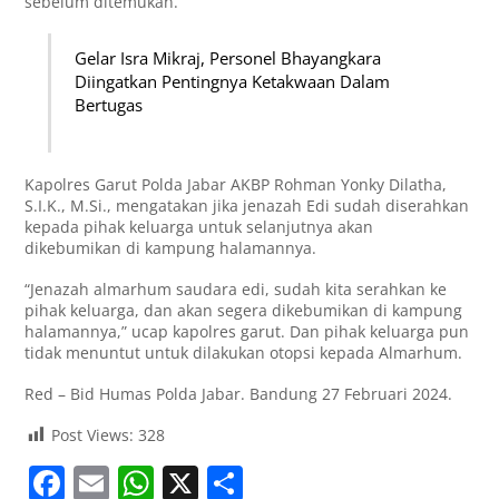
sebelum ditemukan.
Gelar Isra Mikraj, Personel Bhayangkara
Diingatkan Pentingnya Ketakwaan Dalam
Bertugas
Kapolres Garut Polda Jabar AKBP Rohman Yonky Dilatha,
S.I.K., M.Si., mengatakan jika jenazah Edi sudah diserahkan
kepada pihak keluarga untuk selanjutnya akan
dikebumikan di kampung halamannya.
“Jenazah almarhum saudara edi, sudah kita serahkan ke
pihak keluarga, dan akan segera dikebumikan di kampung
halamannya,” ucap kapolres garut. Dan pihak keluarga pun
tidak menuntut untuk dilakukan otopsi kepada Almarhum.
Red – Bid Humas Polda Jabar. Bandung 27 Februari 2024.
Post Views:
328
F
E
W
X
S