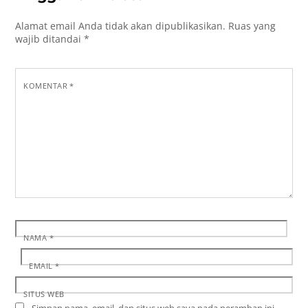
Alamat email Anda tidak akan dipublikasikan.
Ruas yang
wajib ditandai
*
KOMENTAR
*
NAMA
*
EMAIL
*
SITUS WEB
Simpan nama, email, dan situs web saya pada peramban ini