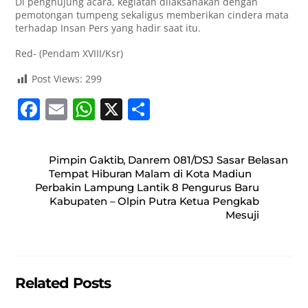
Di penghujung acara, kegiatan dilaksanakan dengan
pemotongan tumpeng sekaligus memberikan cindera mata
terhadap Insan Pers yang hadir saat itu.
Red- (Pendam XVIII/Ksr)
Post Views:
299
F
E
W
X
S
a
m
h
h
c
ai
at
ar
Pimpin Gaktib, Danrem 081/DSJ Sasar Belasan
e
l
s
e
Tempat Hiburan Malam di Kota Madiun
Perbakin Lampung Lantik 8 Pengurus Baru
b
A
Kabupaten – Olpin Putra Ketua Pengkab
o
p
Mesuji
o
p
k
Related Posts