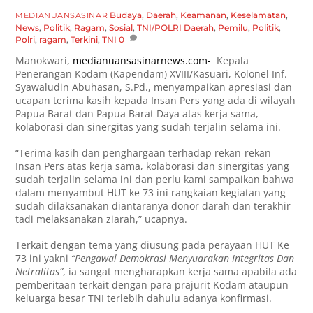
Budaya
,
Daerah
,
Keamanan
,
Keselamatan
,
MEDIANUANSASINAR
News
,
Politik
,
Ragam
,
Sosial
,
TNI/POLRI
Daerah
,
Pemilu
,
Politik
,
Polri
,
ragam
,
Terkini
,
TNI
0
Manokwari,
medianuansasinarnews.com-
Kepala
Penerangan Kodam (Kapendam) XVIII/Kasuari, Kolonel Inf.
Syawaludin Abuhasan, S.Pd., menyampaikan apresiasi dan
ucapan terima kasih kepada Insan Pers yang ada di wilayah
Papua Barat dan Papua Barat Daya atas kerja sama,
kolaborasi dan sinergitas yang sudah terjalin selama ini.
“Terima kasih dan penghargaan terhadap rekan-rekan
Insan Pers atas kerja sama, kolaborasi dan sinergitas yang
sudah terjalin selama ini dan perlu kami sampaikan bahwa
dalam menyambut HUT ke 73 ini rangkaian kegiatan yang
sudah dilaksanakan diantaranya donor darah dan terakhir
tadi melaksanakan ziarah,” ucapnya.
Terkait dengan tema yang diusung pada perayaan HUT Ke
73 ini yakni
“Pengawal Demokrasi Menyuarakan Integritas Dan
Netralitas”
, ia sangat mengharapkan kerja sama apabila ada
pemberitaan terkait dengan para prajurit Kodam ataupun
keluarga besar TNI terlebih dahulu adanya konfirmasi.