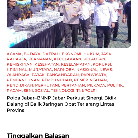
AGAMA
,
BUDAYA
,
DAERAH
,
EKONOMI
,
HUKUM
,
JASA
RAHARJA
,
KEAMANAN
,
KECELAKAAN
,
KELAUTAN
,
KEMISKINAN
,
KESEHATAN
,
KESELAMATAN
,
KORUPSI
,
KRIMINAL
,
MURATARA
,
NARKOBA
,
NASIONAL
,
NEWS
,
OLAHRAGA
,
PAJAK
,
PANGANDARAN
,
PARIWISATA
,
PEMBANGUNAN
,
PEMBUNUHAN
,
PEMERINTAHAN
,
PENDIDIKAN
,
PERHUTANI
,
PERTANIAN
,
PILKADA
,
POLITIK
,
RAGAM
,
SENI
,
SOSIAL
,
TEKNOLOGI
,
TNI/POLRI
Polda Jabar–BNNP Jabar Perkuat Sinergi, Bidik
Dalang di Balik Jaringan Obat Terlarang Lintas
Provinsi
Tinggalkan Balasan