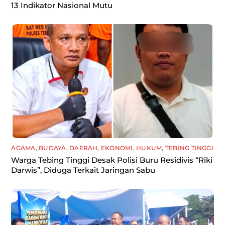
13 Indikator Nasional Mutu
AGAMA
,
BUDAYA
,
DAERAH
,
EKONOMI
,
HUKUM
,
TEBING TINGGI
Warga Tebing Tinggi Desak Polisi Buru Residivis “Riki
Darwis”, Diduga Terkait Jaringan Sabu