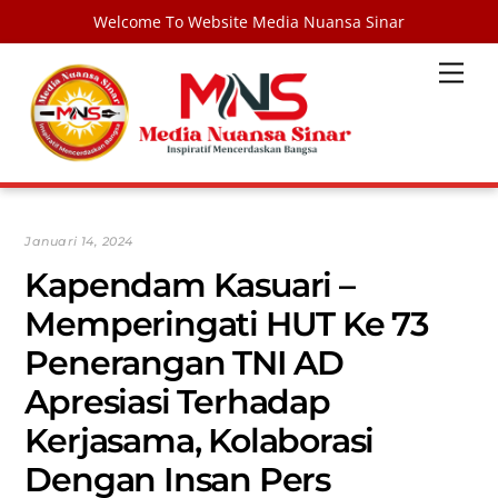
Welcome To Website Media Nuansa Sinar
Skip
Men
to
content
Januari 14, 2024
Kapendam Kasuari –
Memperingati HUT Ke 73
Penerangan TNI AD
Apresiasi Terhadap
Kerjasama, Kolaborasi
Dengan Insan Pers