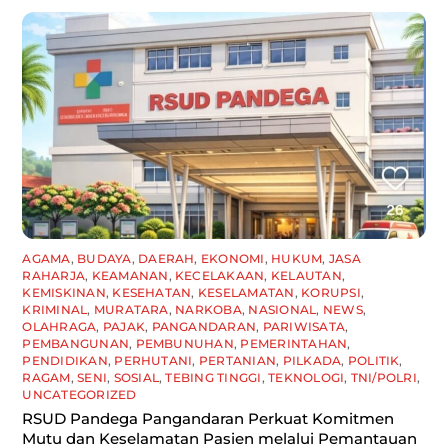
AGAMA
,
BUDAYA
,
DAERAH
,
EKONOMI
,
HUKUM
,
JASA
RAHARJA
,
KEAMANAN
,
KECELAKAAN
,
KELAUTAN
,
KEMISKINAN
,
KESEHATAN
,
KESELAMATAN
,
KORUPSI
,
KRIMINAL
,
MURATARA
,
NARKOBA
,
NASIONAL
,
NEWS
,
OLAHRAGA
,
PAJAK
,
PANGANDARAN
,
PARIWISATA
,
PEMBANGUNAN
,
PEMBUNUHAN
,
PEMERINTAHAN
,
PENDIDIKAN
,
PERHUTANI
,
PERTANIAN
,
PILKADA
,
POLITIK
,
RAGAM
,
SENI
,
SOSIAL
,
TEBING TINGGI
,
TEKNOLOGI
,
TNI/POLRI
,
UNCATEGORIZED
RSUD Pandega Pangandaran Perkuat Komitmen
Mutu dan Keselamatan Pasien melalui Pemantauan