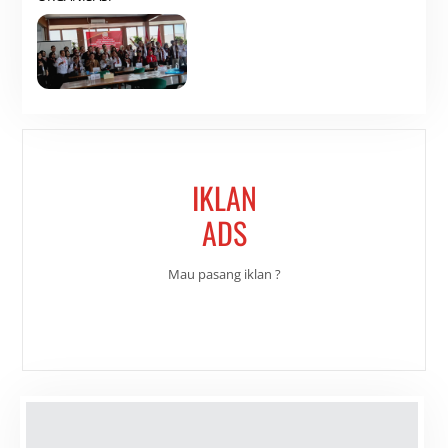
IKLAN
ADS
Mau pasang iklan ?