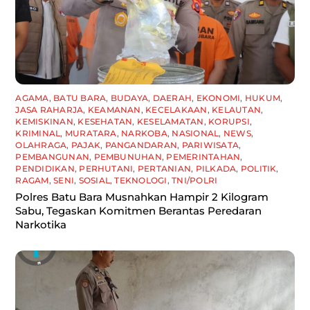
AGAMA
,
BATU BARA
,
BUDAYA
,
DAERAH
,
EKONOMI
,
HUKUM
,
JASA RAHARJA
,
KEAMANAN
,
KECELAKAAN
,
KELAUTAN
,
KEMISKINAN
,
KESEHATAN
,
KESELAMATAN
,
KORUPSI
,
KRIMINAL
,
MURATARA
,
NARKOBA
,
NASIONAL
,
NEWS
,
OLAHRAGA
,
PAJAK
,
PANGANDARAN
,
PARIWISATA
,
PEMBANGUNAN
,
PEMBUNUHAN
,
PEMERINTAHAN
,
PENDIDIKAN
,
PERHUTANI
,
PERTANIAN
,
PILKADA
,
POLITIK
,
RAGAM
,
SENI
,
SOSIAL
,
TEKNOLOGI
,
TNI/POLRI
Polres Batu Bara Musnahkan Hampir 2 Kilogram
Sabu, Tegaskan Komitmen Berantas Peredaran
Narkotika