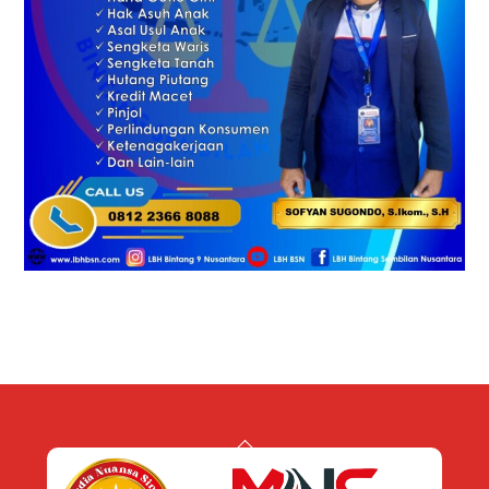
Back
To
Top