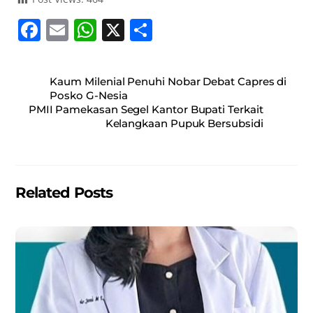
F
E
W
X
S
a
m
h
h
c
ai
at
ar
Kaum Milenial Penuhi Nobar Debat Capres di
e
l
s
e
Posko G-Nesia
PMII Pamekasan Segel Kantor Bupati Terkait
b
A
Kelangkaan Pupuk Bersubsidi
o
p
o
p
k
Related Posts