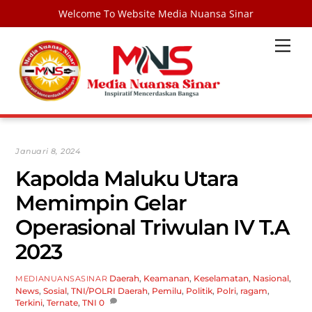
Welcome To Website Media Nuansa Sinar
Skip
Men
to
content
Januari 8, 2024
Kapolda Maluku Utara
Memimpin Gelar
Operasional Triwulan IV T.A
2023
Daerah
,
Keamanan
,
Keselamatan
,
Nasional
,
MEDIANUANSASINAR
News
,
Sosial
,
TNI/POLRI
Daerah
,
Pemilu
,
Politik
,
Polri
,
ragam
,
Terkini
,
Ternate
,
TNI
0