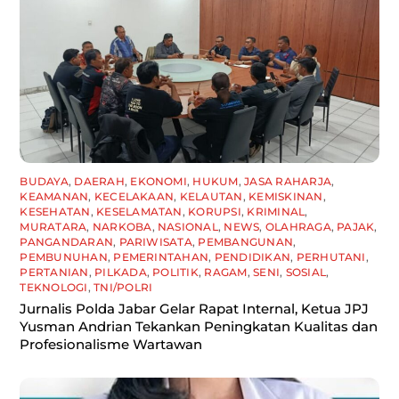
BUDAYA
,
DAERAH
,
EKONOMI
,
HUKUM
,
JASA RAHARJA
,
KEAMANAN
,
KECELAKAAN
,
KELAUTAN
,
KEMISKINAN
,
KESEHATAN
,
KESELAMATAN
,
KORUPSI
,
KRIMINAL
,
MURATARA
,
NARKOBA
,
NASIONAL
,
NEWS
,
OLAHRAGA
,
PAJAK
,
PANGANDARAN
,
PARIWISATA
,
PEMBANGUNAN
,
PEMBUNUHAN
,
PEMERINTAHAN
,
PENDIDIKAN
,
PERHUTANI
,
PERTANIAN
,
PILKADA
,
POLITIK
,
RAGAM
,
SENI
,
SOSIAL
,
TEKNOLOGI
,
TNI/POLRI
Jurnalis Polda Jabar Gelar Rapat Internal, Ketua JPJ
Yusman Andrian Tekankan Peningkatan Kualitas dan
Profesionalisme Wartawan