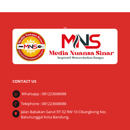
Back
To
Top
CONTACT US
Whatsapp : 081223668088
Telephone : 081223668088
Jalan Babakan Garut RT 02 RW 10 Cibangkong Kec.
Batununggal Kota Bandung.