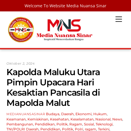
Welcome To Website Media Nuansa Sinar
Skip
Men
to
content
Oktober 2, 2024
Kapolda Maluku Utara
Pimpin Upacara Hari
Kesaktian Pancasila di
Mapolda Malut
Budaya
,
Daerah
,
Ekonomi
,
Hukum
,
MEDIANUANSASINAR
Keamanan
,
Kemiskinan
,
Kesehatan
,
Keselamatan
,
Nasional
,
News
,
Pembangunan
,
Pendidikan
,
Politik
,
Ragam
,
Sosial
,
Teknologi
,
TNI/POLRI
Daerah
,
Pendidikan
,
Politik
,
Polri
,
ragam
,
Terkini
,