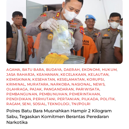
AGAMA
,
BATU BARA
,
BUDAYA
,
DAERAH
,
EKONOMI
,
HUKUM
,
JASA RAHARJA
,
KEAMANAN
,
KECELAKAAN
,
KELAUTAN
,
KEMISKINAN
,
KESEHATAN
,
KESELAMATAN
,
KORUPSI
,
KRIMINAL
,
MURATARA
,
NARKOBA
,
NASIONAL
,
NEWS
,
OLAHRAGA
,
PAJAK
,
PANGANDARAN
,
PARIWISATA
,
PEMBANGUNAN
,
PEMBUNUHAN
,
PEMERINTAHAN
,
PENDIDIKAN
,
PERHUTANI
,
PERTANIAN
,
PILKADA
,
POLITIK
,
RAGAM
,
SENI
,
SOSIAL
,
TEKNOLOGI
,
TNI/POLRI
Polres Batu Bara Musnahkan Hampir 2 Kilogram
Sabu, Tegaskan Komitmen Berantas Peredaran
Narkotika