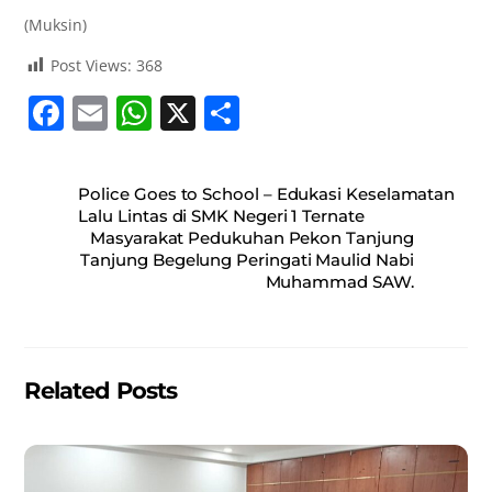
(Muksin)
Post Views:
368
F
E
W
X
S
a
m
h
h
c
ai
at
ar
Police Goes to School – Edukasi Keselamatan
e
l
s
e
Lalu Lintas di SMK Negeri 1 Ternate
Masyarakat Pedukuhan Pekon Tanjung
b
A
Tanjung Begelung Peringati Maulid Nabi
o
p
Muhammad SAW.
o
p
k
Related Posts