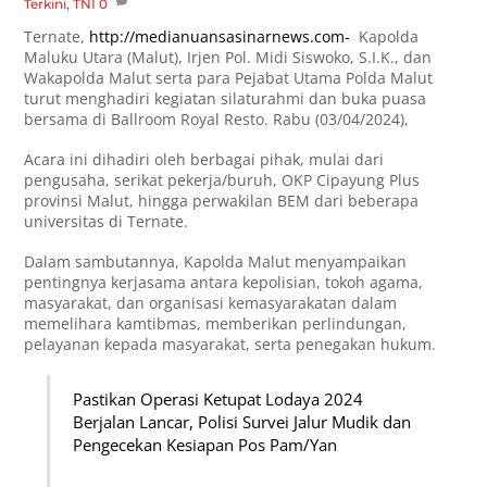
Terkini
,
TNI
0
Ternate,
http://medianuansasinarnews.com-
Kapolda
Maluku Utara (Malut), Irjen Pol. Midi Siswoko, S.I.K., dan
Wakapolda Malut serta para Pejabat Utama Polda Malut
turut menghadiri kegiatan silaturahmi dan buka puasa
bersama di Ballroom Royal Resto. Rabu (03/04/2024),
Acara ini dihadiri oleh berbagai pihak, mulai dari
pengusaha, serikat pekerja/buruh, OKP Cipayung Plus
provinsi Malut, hingga perwakilan BEM dari beberapa
universitas di Ternate.
Dalam sambutannya, Kapolda Malut menyampaikan
pentingnya kerjasama antara kepolisian, tokoh agama,
masyarakat, dan organisasi kemasyarakatan dalam
memelihara kamtibmas, memberikan perlindungan,
pelayanan kepada masyarakat, serta penegakan hukum.
Pastikan Operasi Ketupat Lodaya 2024
Berjalan Lancar, Polisi Survei Jalur Mudik dan
Pengecekan Kesiapan Pos Pam/Yan