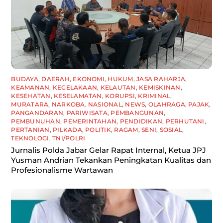
BUDAYA
,
DAERAH
,
EKONOMI
,
HUKUM
,
JASA RAHARJA
,
KEAMANAN
,
KECELAKAAN
,
KELAUTAN
,
KEMISKINAN
,
KESEHATAN
,
KESELAMATAN
,
KORUPSI
,
KRIMINAL
,
MURATARA
,
NARKOBA
,
NASIONAL
,
NEWS
,
OLAHRAGA
,
PAJAK
,
PANGANDARAN
,
PARIWISATA
,
PEMBANGUNAN
,
PEMBUNUHAN
,
PEMERINTAHAN
,
PENDIDIKAN
,
PERHUTANI
,
PERTANIAN
,
PILKADA
,
POLITIK
,
RAGAM
,
SENI
,
SOSIAL
,
TEKNOLOGI
,
TNI/POLRI
Jurnalis Polda Jabar Gelar Rapat Internal, Ketua JPJ
Yusman Andrian Tekankan Peningkatan Kualitas dan
Profesionalisme Wartawan