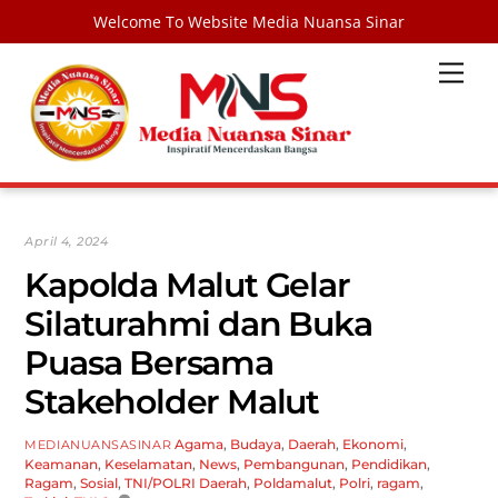
Welcome To Website Media Nuansa Sinar
Skip
Men
to
content
April 4, 2024
Kapolda Malut Gelar
Silaturahmi dan Buka
Puasa Bersama
Stakeholder Malut
Agama
,
Budaya
,
Daerah
,
Ekonomi
,
MEDIANUANSASINAR
Keamanan
,
Keselamatan
,
News
,
Pembangunan
,
Pendidikan
,
Ragam
,
Sosial
,
TNI/POLRI
Daerah
,
Poldamalut
,
Polri
,
ragam
,