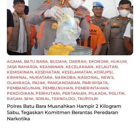
AGAMA
,
BATU BARA
,
BUDAYA
,
DAERAH
,
EKONOMI
,
HUKUM
,
JASA RAHARJA
,
KEAMANAN
,
KECELAKAAN
,
KELAUTAN
,
KEMISKINAN
,
KESEHATAN
,
KESELAMATAN
,
KORUPSI
,
KRIMINAL
,
MURATARA
,
NARKOBA
,
NASIONAL
,
NEWS
,
OLAHRAGA
,
PAJAK
,
PANGANDARAN
,
PARIWISATA
,
PEMBANGUNAN
,
PEMBUNUHAN
,
PEMERINTAHAN
,
PENDIDIKAN
,
PERHUTANI
,
PERTANIAN
,
PILKADA
,
POLITIK
,
RAGAM
,
SENI
,
SOSIAL
,
TEKNOLOGI
,
TNI/POLRI
Polres Batu Bara Musnahkan Hampir 2 Kilogram
Sabu, Tegaskan Komitmen Berantas Peredaran
Narkotika