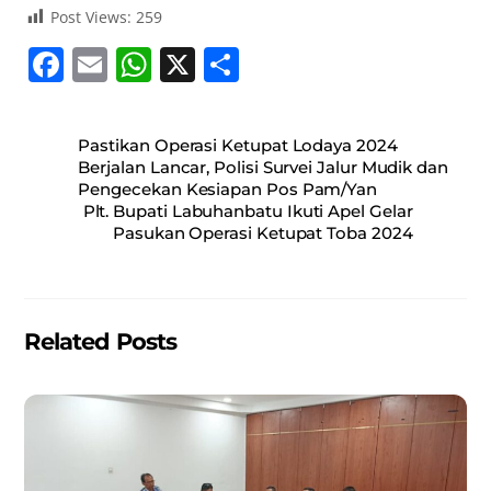
Post Views:
259
F
E
W
X
S
a
m
h
h
c
ai
at
ar
Pastikan Operasi Ketupat Lodaya 2024
e
l
s
e
Berjalan Lancar, Polisi Survei Jalur Mudik dan
Pengecekan Kesiapan Pos Pam/Yan
b
A
Plt. Bupati Labuhanbatu Ikuti Apel Gelar
o
p
Pasukan Operasi Ketupat Toba 2024
o
p
k
Related Posts