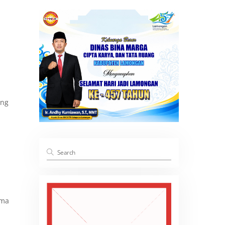
ang
ama