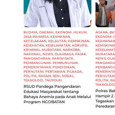
BUDAYA
,
DAERAH
,
EKONOMI
,
HUKUM
,
AGAMA
,
BA
JASA RAHARJA
,
KEAMANAN
,
EKONOMI
,
KECELAKAAN
,
KELAUTAN
,
KEMISKINAN
,
KEAMANA
KESEHATAN
,
KESELAMATAN
,
KORUPSI
,
KEMISKINA
KRIMINAL
,
MURATARA
,
NARKOBA
,
KESELAMA
NASIONAL
,
NEWS
,
OLAHRAGA
,
PAJAK
,
MURATARA
PANGANDARAN
,
PARIWISATA
,
NEWS
,
OLA
PEMBANGUNAN
,
PEMBUNUHAN
,
PANGAND
PEMERINTAHAN
,
PENDIDIKAN
,
PEMBANG
PERHUTANI
,
PERTANIAN
,
PILKADA
,
PEMERINT
POLITIK
,
RAGAM
,
SENI
,
SOSIAL
,
PERHUTAN
TEKNOLOGI
,
TNI/POLRI
POLITIK
,
R
TEKNOLOG
RSUD Pandega Pangandaran
Polres Ba
Edukasi Masyarakat tentang
Hampir 2 
Bahaya Anemia pada Anak Melalui
Tegaskan
Program NGOBATAN
Peredaran