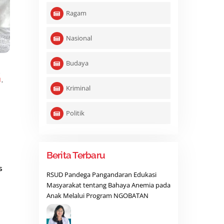
Ragam
Nasional
Budaya
,
N
,
Kriminal
Politik
Berita Terbaru
s
RSUD Pandega Pangandaran Edukasi
Masyarakat tentang Bahaya Anemia pada
Anak Melalui Program NGOBATAN