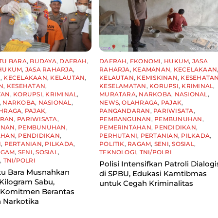
TU BARA
,
BUDAYA
,
DAERAH
,
DAERAH
,
EKONOMI
,
HUKUM
,
JASA
HUKUM
,
JASA RAHARJA
,
RAHARJA
,
KEAMANAN
,
KECELAKAAN
N
,
KECELAKAAN
,
KELAUTAN
,
KELAUTAN
,
KEMISKINAN
,
KESEHATA
N
,
KESEHATAN
,
KESELAMATAN
,
KORUPSI
,
KRIMINAL
,
TAN
,
KORUPSI
,
KRIMINAL
,
MURATARA
,
NARKOBA
,
NASIONAL
,
,
NARKOBA
,
NASIONAL
,
NEWS
,
OLAHRAGA
,
PAJAK
,
HRAGA
,
PAJAK
,
PANGANDARAN
,
PARIWISATA
,
ARAN
,
PARIWISATA
,
PEMBANGUNAN
,
PEMBUNUHAN
,
UNAN
,
PEMBUNUHAN
,
PEMERINTAHAN
,
PENDIDIKAN
,
AHAN
,
PENDIDIKAN
,
PERHUTANI
,
PERTANIAN
,
PILKADA
,
I
,
PERTANIAN
,
PILKADA
,
POLITIK
,
RAGAM
,
SENI
,
SOSIAL
,
AGAM
,
SENI
,
SOSIAL
,
TEKNOLOGI
,
TNI/POLRI
I
,
TNI/POLRI
Polisi Intensifkan Patroli Dialogi
tu Bara Musnahkan
di SPBU, Edukasi Kamtibmas
Kilogram Sabu,
untuk Cegah Kriminalitas
 Komitmen Berantas
 Narkotika