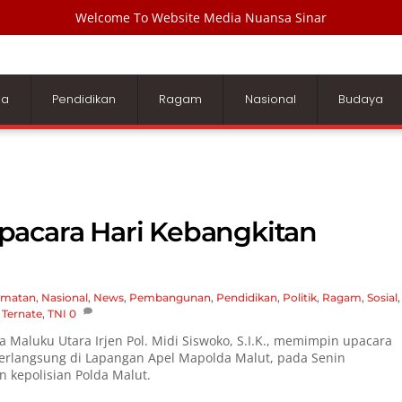
Welcome To Website Media Nuansa Sinar
ga
Pendidikan
Ragam
Nasional
Budaya
pacara Hari Kebangkitan
amatan
,
Nasional
,
News
,
Pembangunan
,
Pendidikan
,
Politik
,
Ragam
,
Sosial
,
,
Ternate
,
TNI
0
 Maluku Utara Irjen Pol. Midi Siswoko, S.I.K., memimpin upacara
berlangsung di Lapangan Apel Mapolda Malut, pada Senin
an kepolisian Polda Malut.