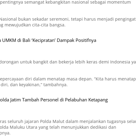
pentingnya semangat kebangkitan nasional sebagai momentum
asional bukan sekadar seremoni, tetapi harus menjadi pengingat
ng mewujudkan cita-cita bangsa.
UMKM di Bali ‘Kecipratan’ Dampak Positifnya
dorongan untuk bangkit dan bekerja lebih keras demi Indonesia y
kepercayaan diri dalam menatap masa depan. “Kita harus menatap
iri, dan keyakinan,” tambahnya.
lda Jatim Tambah Personel di Pelabuhan Ketapang
a keras seluruh jajaran Polda Malut dalam menjalankan tugasnya sel
 Polda Maluku Utara yang telah menunjukkan dedikasi dan
pnya.