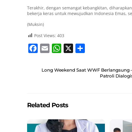
Terakhir, dengan semangat kebangkitan, diharapkan 
bekerja keras untuk mewujudkan Indonesia Emas, se
(Muksin)
Post Views:
403
F
E
W
X
S
a
m
h
h
c
ai
at
ar
Long Weekend Saat WWF Berlangsung – 
e
l
s
e
Patroli Dialog
b
A
o
p
o
p
Related Posts
k