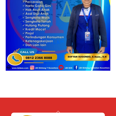
Back
To