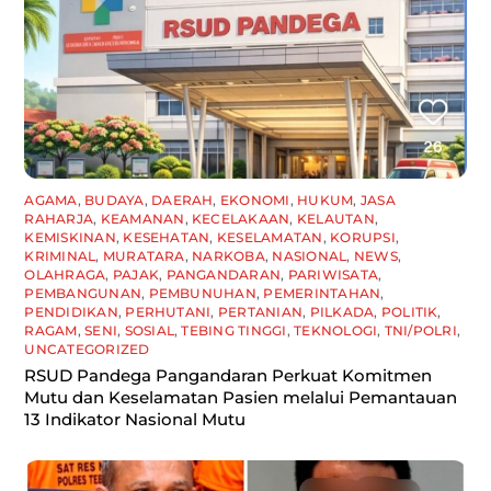
AGAMA
,
BUDAYA
,
DAERAH
,
EKONOMI
,
HUKUM
,
JASA
RAHARJA
,
KEAMANAN
,
KECELAKAAN
,
KELAUTAN
,
KEMISKINAN
,
KESEHATAN
,
KESELAMATAN
,
KORUPSI
,
KRIMINAL
,
MURATARA
,
NARKOBA
,
NASIONAL
,
NEWS
,
OLAHRAGA
,
PAJAK
,
PANGANDARAN
,
PARIWISATA
,
PEMBANGUNAN
,
PEMBUNUHAN
,
PEMERINTAHAN
,
PENDIDIKAN
,
PERHUTANI
,
PERTANIAN
,
PILKADA
,
POLITIK
,
RAGAM
,
SENI
,
SOSIAL
,
TEBING TINGGI
,
TEKNOLOGI
,
TNI/POLRI
,
UNCATEGORIZED
RSUD Pandega Pangandaran Perkuat Komitmen
Mutu dan Keselamatan Pasien melalui Pemantauan
13 Indikator Nasional Mutu