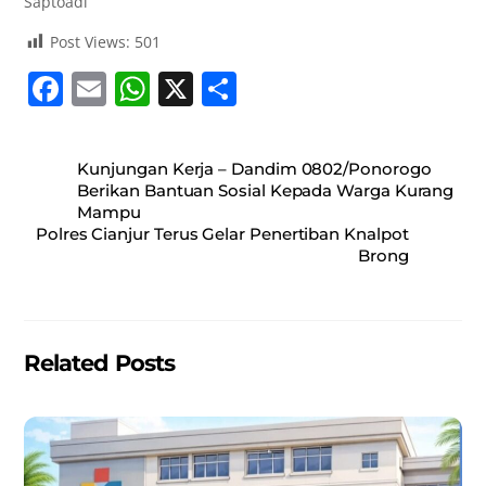
Saptoadi
Post Views:
501
F
E
W
X
S
a
m
h
h
c
ai
at
ar
Kunjungan Kerja – Dandim 0802/Ponorogo
e
l
s
e
Berikan Bantuan Sosial Kepada Warga Kurang
Mampu
b
A
Polres Cianjur Terus Gelar Penertiban Knalpot
o
p
Brong
o
p
k
Related Posts