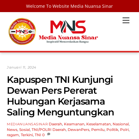
Welcome To Website Media Nuansa Sinar
Skip
Men
to
content
Januari 11, 2024
Kapuspen TNI Kunjungi
Dewan Pers Pererat
Hubungan Kerjasama
Saling Menguntungkan
Daerah
,
Keamanan
,
Keselamatan
,
Nasional
,
MEDIANUANSASINAR
News
,
Sosial
,
TNI/POLRI
Daerah
,
DewanPers
,
Pemilu
,
Politik
,
Polri
,
ragam
,
Terkini
,
TNI
0