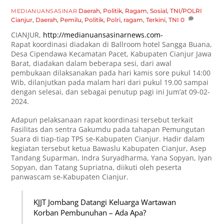
Daerah
,
Politik
,
Ragam
,
Sosial
,
TNI/POLRI
MEDIANUANSASINAR
Cianjur
,
Daerah
,
Pemilu
,
Politik
,
Polri
,
ragam
,
Terkini
,
TNI
0
CIANJUR,
http://medianuansasinarnews.com-
Rapat koordinasi diadakan di Ballroom hotel Sangga Buana,
Desa Cipendawa Kecamatan Pacet, Kabupaten Cianjur Jawa
Barat, diadakan dalam beberapa sesi, dari awal
pembukaan dilaksanakan pada hari kamis sore pukul 14:00
Wib, dilanjutkan pada malam hari dari pukul 19.00 sampai
dengan selesai, dan sebagai penutup pagi ini Jum’at 09-02-
2024.
Adapun pelaksanaan rapat koordinasi tersebut terkait
Fasilitas dan sentra Gakumdu pada tahapan Pemungutan
Suara di tiap-tiap TPS se-Kabupaten Cianjur. Hadir dalam
kegiatan tersebut ketua Bawaslu Kabupaten Cianjur, Asep
Tandang Suparman, Indra Suryadharma, Yana Sopyan, Iyan
Sopyan, dan Tatang Supriatna, diikuti oleh peserta
panwascam se-Kabupaten Cianjur.
KJJT Jombang Datangi Keluarga Wartawan
Korban Pembunuhan – Ada Apa?