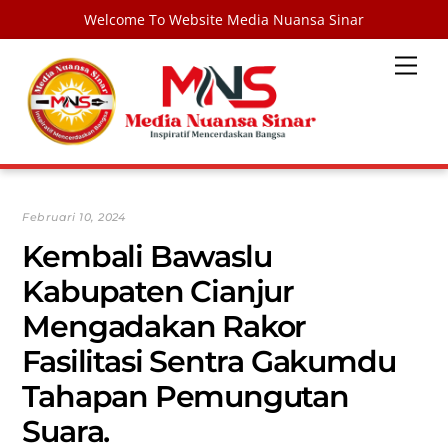
Welcome To Website Media Nuansa Sinar
Skip
Men
to
content
Februari 10, 2024
Kembali Bawaslu
Kabupaten Cianjur
Mengadakan Rakor
Fasilitasi Sentra Gakumdu
Tahapan Pemungutan
Suara.