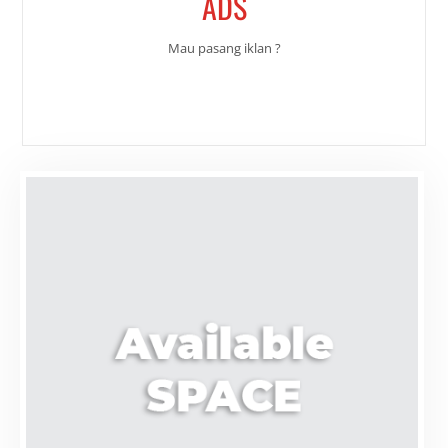
ADS
Mau pasang iklan ?