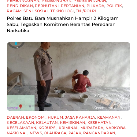
PEMBANGUNAN
,
PEMBUNUHAN
,
PEMERINTAHAN
,
PENDIDIKAN
,
PERHUTANI
,
PERTANIAN
,
PILKADA
,
POLITIK
,
RAGAM
,
SENI
,
SOSIAL
,
TEKNOLOGI
,
TNI/POLRI
Polres Batu Bara Musnahkan Hampir 2 Kilogram
Sabu, Tegaskan Komitmen Berantas Peredaran
Narkotika
DAERAH
,
EKONOMI
,
HUKUM
,
JASA RAHARJA
,
KEAMANAN
,
KECELAKAAN
,
KELAUTAN
,
KEMISKINAN
,
KESEHATAN
,
KESELAMATAN
,
KORUPSI
,
KRIMINAL
,
MURATARA
,
NARKOBA
,
NASIONAL
,
NEWS
,
OLAHRAGA
,
PAJAK
,
PANGANDARAN
,