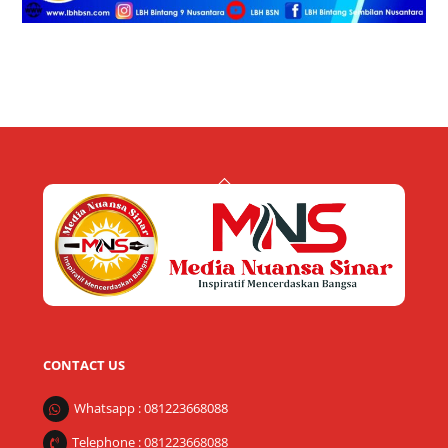
Back
To
Top
CONTACT US
Whatsapp : 081223668088
Telephone : 081223668088