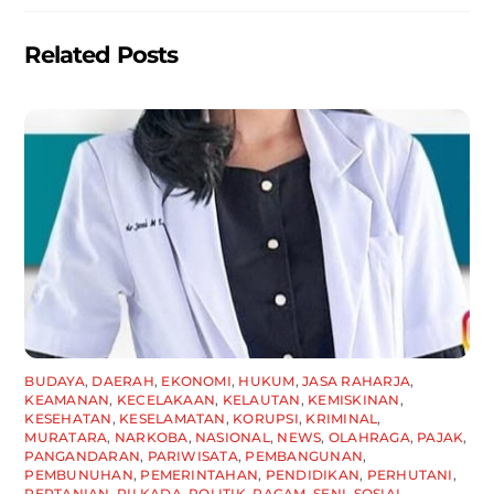
o
p
k
Related Posts
BUDAYA
,
DAERAH
,
EKONOMI
,
HUKUM
,
JASA RAHARJA
,
KEAMANAN
,
KECELAKAAN
,
KELAUTAN
,
KEMISKINAN
,
KESEHATAN
,
KESELAMATAN
,
KORUPSI
,
KRIMINAL
,
MURATARA
,
NARKOBA
,
NASIONAL
,
NEWS
,
OLAHRAGA
,
PAJAK
,
PANGANDARAN
,
PARIWISATA
,
PEMBANGUNAN
,
PEMBUNUHAN
,
PEMERINTAHAN
,
PENDIDIKAN
,
PERHUTANI
,
PERTANIAN
,
PILKADA
,
POLITIK
,
RAGAM
,
SENI
,
SOSIAL
,