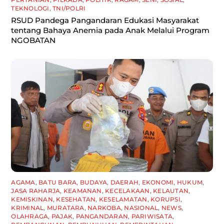
TEKNOLOGI
,
TNI/POLRI
RSUD Pandega Pangandaran Edukasi Masyarakat
tentang Bahaya Anemia pada Anak Melalui Program
NGOBATAN
AGAMA
,
BATU BARA
,
BUDAYA
,
DAERAH
,
EKONOMI
,
HUKUM
,
JASA RAHARJA
,
KEAMANAN
,
KECELAKAAN
,
KELAUTAN
,
KEMISKINAN
,
KESEHATAN
,
KESELAMATAN
,
KORUPSI
,
KRIMINAL
,
MURATARA
,
NARKOBA
,
NASIONAL
,
NEWS
,
OLAHRAGA
,
PAJAK
,
PANGANDARAN
,
PARIWISATA
,