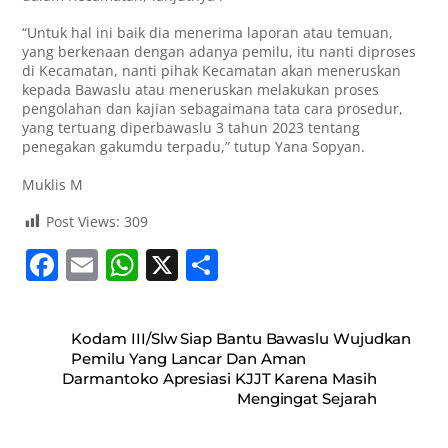
“Untuk hal ini baik dia menerima laporan atau temuan,
yang berkenaan dengan adanya pemilu, itu nanti diproses
di Kecamatan, nanti pihak Kecamatan akan meneruskan
kepada Bawaslu atau meneruskan melakukan proses
pengolahan dan kajian sebagaimana tata cara prosedur,
yang tertuang diperbawaslu 3 tahun 2023 tentang
penegakan gakumdu terpadu,” tutup Yana Sopyan.
Muklis M
Post Views:
309
F
E
W
X
S
a
m
h
h
c
ai
at
ar
Kodam III/Slw Siap Bantu Bawaslu Wujudkan
e
l
s
e
Pemilu Yang Lancar Dan Aman
Darmantoko Apresiasi KJJT Karena Masih
b
A
Mengingat Sejarah
o
p