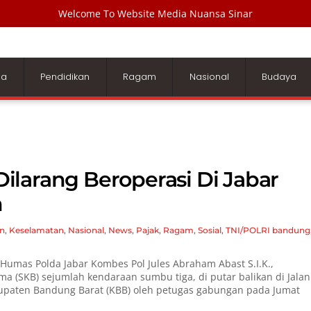
Welcome To Website Media Nuansa Sinar
ga
Pendidikan
Ragam
Nasional
Budaya
larang Beroperasi Di Jabar
n
n
,
Keselamatan
,
Nasional
,
News
,
Pajak
,
Ragam
,
Sosial
,
TNI/POLRI
bandung
Humas Polda Jabar Kombes Pol Jules Abraham Abast S.I.K.,
 (SKB) sejumlah kendaraan sumbu tiga, di putar balikan di Jalan
bupaten Bandung Barat (KBB) oleh petugas gabungan pada Jumat