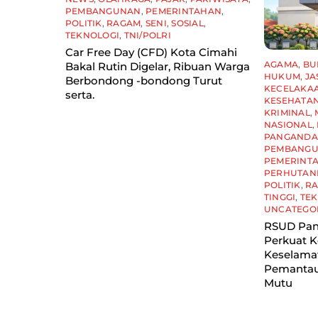
PEMBANGUNAN
,
PEMERINTAHAN
,
POLITIK
,
RAGAM
,
SENI
,
SOSIAL
,
TEKNOLOGI
,
TNI/POLRI
Car Free Day (CFD) Kota Cimahi
AGAMA
,
BU
Bakal Rutin Digelar, Ribuan Warga
HUKUM
,
JA
Berbondong -bondong Turut
KECELAKA
serta.
KESEHATA
KRIMINAL
,
NASIONAL
,
PANGAND
PEMBANG
PEMERINT
PERHUTAN
POLITIK
,
R
TINGGI
,
TE
UNCATEGO
RSUD Pan
Perkuat 
Keselamat
Pemantaua
Mutu