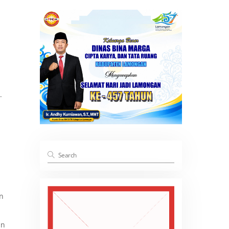
.
n
an