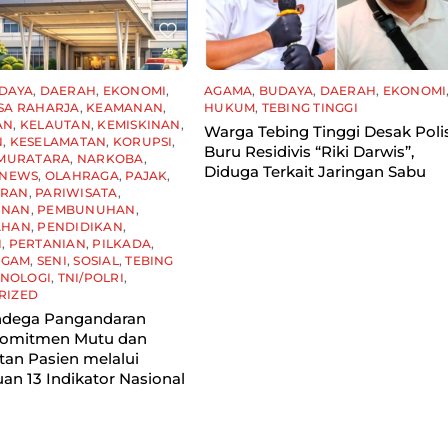
DAYA
,
DAERAH
,
EKONOMI
,
AGAMA
,
BUDAYA
,
DAERAH
,
EKONOMI
SA RAHARJA
,
KEAMANAN
,
HUKUM
,
TEBING TINGGI
AN
,
KELAUTAN
,
KEMISKINAN
,
Warga Tebing Tinggi Desak Poli
N
,
KESELAMATAN
,
KORUPSI
,
Buru Residivis “Riki Darwis”,
MURATARA
,
NARKOBA
,
Diduga Terkait Jaringan Sabu
NEWS
,
OLAHRAGA
,
PAJAK
,
ARAN
,
PARIWISATA
,
UNAN
,
PEMBUNUHAN
,
AHAN
,
PENDIDIKAN
,
I
,
PERTANIAN
,
PILKADA
,
AGAM
,
SENI
,
SOSIAL
,
TEBING
KNOLOGI
,
TNI/POLRI
,
RIZED
dega Pangandaran
Komitmen Mutu dan
an Pasien melalui
n 13 Indikator Nasional