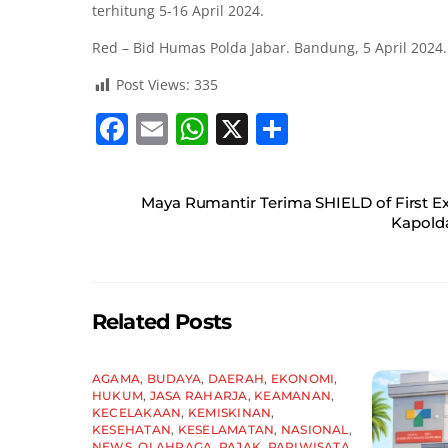
terhitung 5-16 April 2024.
Red – Bid Humas Polda Jabar. Bandung, 5 April 2024.
Post Views:
335
F
E
W
X
S
a
m
h
h
c
ai
at
ar
Maya Rumantir Terima SHIELD of First E
e
l
s
e
Kapolda
b
A
o
p
o
p
Related Posts
k
AGAMA
,
BUDAYA
,
DAERAH
,
EKONOMI
,
HUKUM
,
JASA RAHARJA
,
KEAMANAN
,
KECELAKAAN
,
KEMISKINAN
,
KESEHATAN
,
KESELAMATAN
,
NASIONAL
,
NEWS
,
OLAHRAGA
,
PAJAK
,
PARIWISATA
,