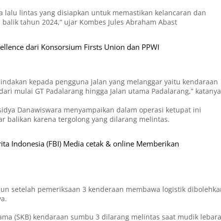
a lalu lintas yang disiapkan untuk memastikan kelancaran dan
balik tahun 2024,” ujar Kombes Jules Abraham Abast
ellence dari Konsorsium Firsts Union dan PPWI
indakan kepada pengguna jalan yang melanggar yaitu kendaraan
ari mulai GT Padalarang hingga Jalan utama Padalarang,” katanya
rasidya Danawiswara menyampaikan dalam operasi ketupat ini
ar balikan karena tergolong yang dilarang melintas.
rita Indonesia (FBI) Media cetak & online Memberikan
amun setelah pemeriksaan 3 kenderaan membawa logistik dibolehka
ya.
sama (SKB) kendaraan sumbu 3 dilarang melintas saat mudik lebar