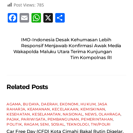
Post Views:
785
F
E
W
X
S
a
m
h
h
c
ai
at
ar
IMO-Indonesia Desak Kehumasan Lebih
e
l
s
e
Responsif Menjawab Konfirmasi Awak Media
Wakapolda Maluku Utara Terima Kunjungan
b
A
Tim Kompolnas RI
o
p
o
p
k
Related Posts
AGAMA
,
BUDAYA
,
DAERAH
,
EKONOMI
,
HUKUM
,
JASA
RAHARJA
,
KEAMANAN
,
KECELAKAAN
,
KEMISKINAN
,
KESEHATAN
,
KESELAMATAN
,
NASIONAL
,
NEWS
,
OLAHRAGA
,
PAJAK
,
PARIWISATA
,
PEMBANGUNAN
,
PEMERINTAHAN
,
POLITIK
,
RAGAM
,
SENI
,
SOSIAL
,
TEKNOLOGI
,
TNI/POLRI
Car Free Day (CFD) Kota Cimahi Bakal Rutin Digelar,