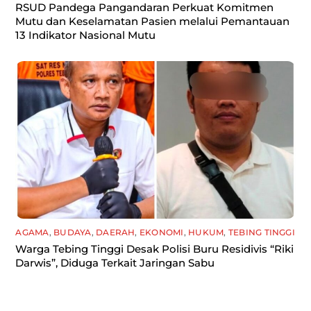
RSUD Pandega Pangandaran Perkuat Komitmen
Mutu dan Keselamatan Pasien melalui Pemantauan
13 Indikator Nasional Mutu
AGAMA
,
BUDAYA
,
DAERAH
,
EKONOMI
,
HUKUM
,
TEBING TINGGI
Warga Tebing Tinggi Desak Polisi Buru Residivis “Riki
Darwis”, Diduga Terkait Jaringan Sabu