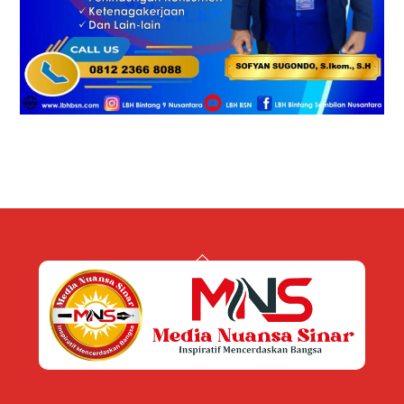
Back
To
Top