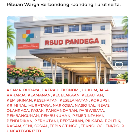
Ribuan Warga Berbondong -bondong Turut serta.
AGAMA
,
BUDAYA
,
DAERAH
,
EKONOMI
,
HUKUM
,
JASA
RAHARJA
,
KEAMANAN
,
KECELAKAAN
,
KELAUTAN
,
KEMISKINAN
,
KESEHATAN
,
KESELAMATAN
,
KORUPSI
,
KRIMINAL
,
MURATARA
,
NARKOBA
,
NASIONAL
,
NEWS
,
OLAHRAGA
,
PAJAK
,
PANGANDARAN
,
PARIWISATA
,
PEMBANGUNAN
,
PEMBUNUHAN
,
PEMERINTAHAN
,
PENDIDIKAN
,
PERHUTANI
,
PERTANIAN
,
PILKADA
,
POLITIK
,
RAGAM
,
SENI
,
SOSIAL
,
TEBING TINGGI
,
TEKNOLOGI
,
TNI/POLRI
,
UNCATEGORIZED