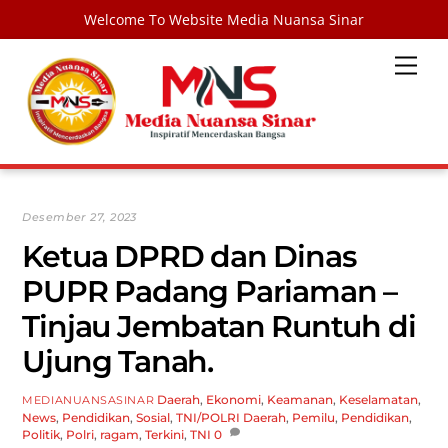
Welcome To Website Media Nuansa Sinar
Skip
Men
to
content
Desember 27, 2023
Ketua DPRD dan Dinas
PUPR Padang Pariaman –
Tinjau Jembatan Runtuh di
Ujung Tanah.
Daerah
,
Ekonomi
,
Keamanan
,
Keselamatan
,
MEDIANUANSASINAR
News
,
Pendidikan
,
Sosial
,
TNI/POLRI
Daerah
,
Pemilu
,
Pendidikan
,
Politik
,
Polri
,
ragam
,
Terkini
,
TNI
0