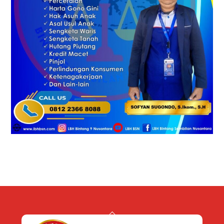
Back
To