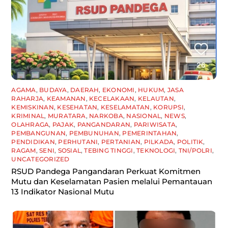
AGAMA
,
BUDAYA
,
DAERAH
,
EKONOMI
,
HUKUM
,
JASA
RAHARJA
,
KEAMANAN
,
KECELAKAAN
,
KELAUTAN
,
KEMISKINAN
,
KESEHATAN
,
KESELAMATAN
,
KORUPSI
,
KRIMINAL
,
MURATARA
,
NARKOBA
,
NASIONAL
,
NEWS
,
OLAHRAGA
,
PAJAK
,
PANGANDARAN
,
PARIWISATA
,
PEMBANGUNAN
,
PEMBUNUHAN
,
PEMERINTAHAN
,
PENDIDIKAN
,
PERHUTANI
,
PERTANIAN
,
PILKADA
,
POLITIK
,
RAGAM
,
SENI
,
SOSIAL
,
TEBING TINGGI
,
TEKNOLOGI
,
TNI/POLRI
,
UNCATEGORIZED
RSUD Pandega Pangandaran Perkuat Komitmen
Mutu dan Keselamatan Pasien melalui Pemantauan
13 Indikator Nasional Mutu