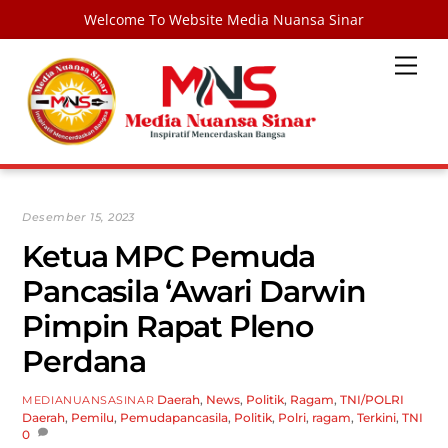
Welcome To Website Media Nuansa Sinar
Skip
Men
to
content
Desember 15, 2023
Ketua MPC Pemuda
Pancasila ‘Awari Darwin
Pimpin Rapat Pleno
Perdana
Daerah
,
News
,
Politik
,
Ragam
,
TNI/POLRI
MEDIANUANSASINAR
Daerah
,
Pemilu
,
Pemudapancasila
,
Politik
,
Polri
,
ragam
,
Terkini
,
TNI
0