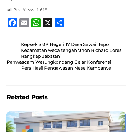
Post Views:
1,618
F
E
W
X
S
a
m
h
h
c
ai
at
ar
Kepsek SMP Negeri 17 Desa Sawai Itepo
e
l
s
e
Kecamatan weda tengah ‘Jhon Richard Lores
Rangkap Jabatan’
b
A
Panwascam Warungkondang Gelar Konferensi
o
p
Pers Hasil Pengawasan Masa Kampanye
o
p
k
Related Posts