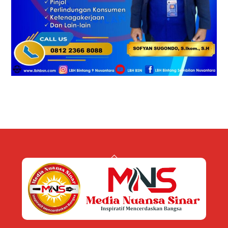
Back
To
Top