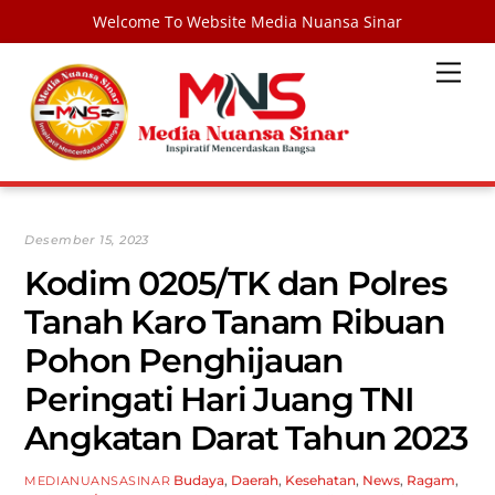
Welcome To Website Media Nuansa Sinar
Skip
Men
to
content
Desember 15, 2023
Kodim 0205/TK dan Polres
Tanah Karo Tanam Ribuan
Pohon Penghijauan
Peringati Hari Juang TNI
Angkatan Darat Tahun 2023
Budaya
,
Daerah
,
Kesehatan
,
News
,
Ragam
,
MEDIANUANSASINAR