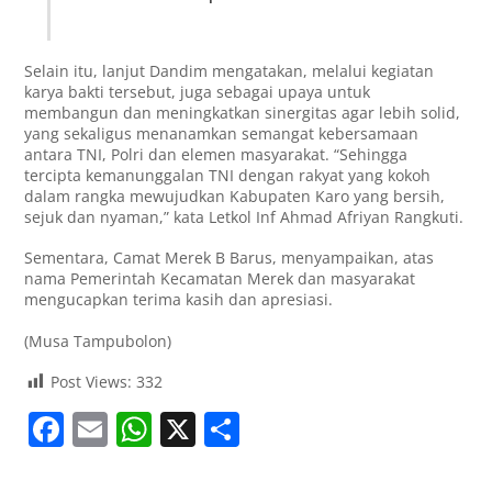
Selain itu, lanjut Dandim mengatakan, melalui kegiatan
karya bakti tersebut, juga sebagai upaya untuk
membangun dan meningkatkan sinergitas agar lebih solid,
yang sekaligus menanamkan semangat kebersamaan
antara TNI, Polri dan elemen masyarakat. “Sehingga
tercipta kemanunggalan TNI dengan rakyat yang kokoh
dalam rangka mewujudkan Kabupaten Karo yang bersih,
sejuk dan nyaman,” kata Letkol Inf Ahmad Afriyan Rangkuti.
Sementara, Camat Merek B Barus, menyampaikan, atas
nama Pemerintah Kecamatan Merek dan masyarakat
mengucapkan terima kasih dan apresiasi.
(Musa Tampubolon)
Post Views:
332
F
E
W
X
S
a
m
h
h