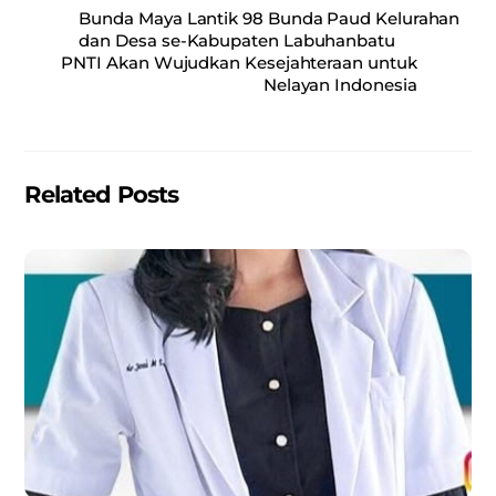
c
ai
at
ar
Bunda Maya Lantik 98 Bunda Paud Kelurahan
e
l
s
e
dan Desa se-Kabupaten Labuhanbatu
PNTI Akan Wujudkan Kesejahteraan untuk
b
A
Nelayan Indonesia
o
p
o
p
k
Related Posts