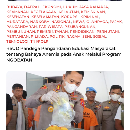
BUDAYA
,
DAERAH
,
EKONOMI
,
HUKUM
,
JASA RAHARJA
,
KEAMANAN
,
KECELAKAAN
,
KELAUTAN
,
KEMISKINAN
,
KESEHATAN
,
KESELAMATAN
,
KORUPSI
,
KRIMINAL
,
MURATARA
,
NARKOBA
,
NASIONAL
,
NEWS
,
OLAHRAGA
,
PAJAK
,
PANGANDARAN
,
PARIWISATA
,
PEMBANGUNAN
,
PEMBUNUHAN
,
PEMERINTAHAN
,
PENDIDIKAN
,
PERHUTANI
,
PERTANIAN
,
PILKADA
,
POLITIK
,
RAGAM
,
SENI
,
SOSIAL
,
TEKNOLOGI
,
TNI/POLRI
RSUD Pandega Pangandaran Edukasi Masyarakat
tentang Bahaya Anemia pada Anak Melalui Program
NGOBATAN