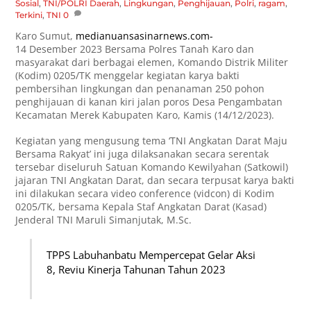
Sosial
,
TNI/POLRI
Daerah
,
Lingkungan
,
Penghijauan
,
Polri
,
ragam
,
Terkini
,
TNI
0
Karo Sumut,
medianuansasinarnews.com-
14 Desember 2023 Bersama Polres Tanah Karo dan
masyarakat dari berbagai elemen, Komando Distrik Militer
(Kodim) 0205/TK menggelar kegiatan karya bakti
pembersihan lingkungan dan penanaman 250 pohon
penghijauan di kanan kiri jalan poros Desa Pengambatan
Kecamatan Merek Kabupaten Karo, Kamis (14/12/2023).
Kegiatan yang mengusung tema ‘TNI Angkatan Darat Maju
Bersama Rakyat’ ini juga dilaksanakan secara serentak
tersebar diseluruh Satuan Komando Kewilyahan (Satkowil)
jajaran TNI Angkatan Darat, dan secara terpusat karya bakti
ini dilakukan secara video conference (vidcon) di Kodim
0205/TK, bersama Kepala Staf Angkatan Darat (Kasad)
Jenderal TNI Maruli Simanjutak, M.Sc.
TPPS Labuhanbatu Mempercepat Gelar Aksi
8, Reviu Kinerja Tahunan Tahun 2023