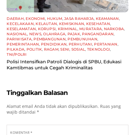
DAERAH
,
EKONOMI
,
HUKUM
,
JASA RAHARJA
,
KEAMANAN
,
KECELAKAAN
,
KELAUTAN
,
KEMISKINAN
,
KESEHATAN
,
KESELAMATAN
,
KORUPSI
,
KRIMINAL
,
MURATARA
,
NARKOBA
,
NASIONAL
,
NEWS
,
OLAHRAGA
,
PAJAK
,
PANGANDARAN
,
PARIWISATA
,
PEMBANGUNAN
,
PEMBUNUHAN
,
PEMERINTAHAN
,
PENDIDIKAN
,
PERHUTANI
,
PERTANIAN
,
PILKADA
,
POLITIK
,
RAGAM
,
SENI
,
SOSIAL
,
TEKNOLOGI
,
TNI/POLRI
Polisi Intensifkan Patroli Dialogis di SPBU, Edukasi
Kamtibmas untuk Cegah Kriminalitas
Tinggalkan Balasan
Alamat email Anda tidak akan dipublikasikan.
Ruas yang
wajib ditandai
*
KOMENTAR
*