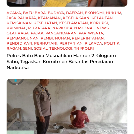
AGAMA
,
BATU BARA
,
BUDAYA
,
DAERAH
,
EKONOMI
,
HUKUM
,
JASA RAHARJA
,
KEAMANAN
,
KECELAKAAN
,
KELAUTAN
,
KEMISKINAN
,
KESEHATAN
,
KESELAMATAN
,
KORUPSI
,
KRIMINAL
,
MURATARA
,
NARKOBA
,
NASIONAL
,
NEWS
,
OLAHRAGA
,
PAJAK
,
PANGANDARAN
,
PARIWISATA
,
PEMBANGUNAN
,
PEMBUNUHAN
,
PEMERINTAHAN
,
PENDIDIKAN
,
PERHUTANI
,
PERTANIAN
,
PILKADA
,
POLITIK
,
RAGAM
,
SENI
,
SOSIAL
,
TEKNOLOGI
,
TNI/POLRI
Polres Batu Bara Musnahkan Hampir 2 Kilogram
Sabu, Tegaskan Komitmen Berantas Peredaran
Narkotika