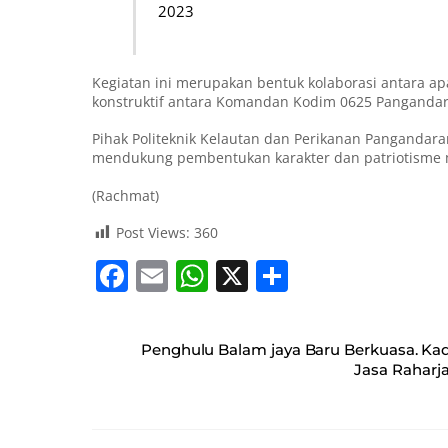
2023
Kegiatan ini merupakan bentuk kolaborasi antara a
konstruktif antara Komandan Kodim 0625 Panganda
Pihak Politeknik Kelautan dan Perikanan Pangandar
mendukung pembentukan karakter dan patriotisme
(Rachmat)
Post Views:
360
F
E
W
X
S
a
m
h
h
c
ai
at
ar
Penghulu Balam jaya Baru Berkuasa. Kad
e
l
s
e
Jasa Raharj
b
A
o
p