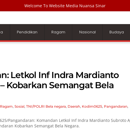
Welcome To Website Media Nuansa Sinar
ga
Pendidikan
Ragam
Nasional
Budaya
 Letkol Inf Indra Mardianto
 – Kobarkan Semangat Bela
Ragam
,
Sosial
,
TNI/POLRI
Bela negara
,
Daerah
,
Kodim0625
,
Pangandaran
,
25/Pangandaran: Komandan Letkol Inf Indra Mardianto Subroto A
andaran Kobarkan Semangat Bela Negara.