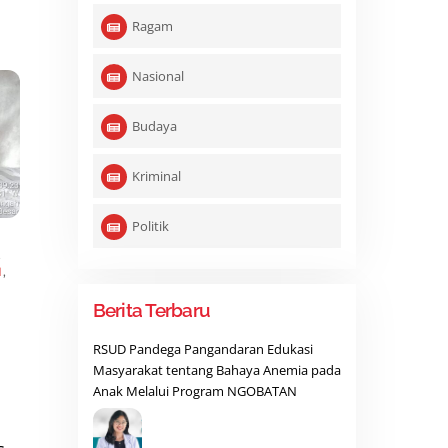
Ragam
Nasional
Budaya
Kriminal
Politik
,
N
,
Berita Terbaru
RSUD Pandega Pangandaran Edukasi
Masyarakat tentang Bahaya Anemia pada
Anak Melalui Program NGOBATAN