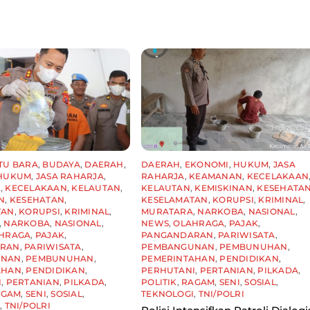
TU BARA
,
BUDAYA
,
DAERAH
,
DAERAH
,
EKONOMI
,
HUKUM
,
JASA
HUKUM
,
JASA RAHARJA
,
RAHARJA
,
KEAMANAN
,
KECELAKAAN
N
,
KECELAKAAN
,
KELAUTAN
,
KELAUTAN
,
KEMISKINAN
,
KESEHATA
N
,
KESEHATAN
,
KESELAMATAN
,
KORUPSI
,
KRIMINAL
,
TAN
,
KORUPSI
,
KRIMINAL
,
MURATARA
,
NARKOBA
,
NASIONAL
,
,
NARKOBA
,
NASIONAL
,
NEWS
,
OLAHRAGA
,
PAJAK
,
HRAGA
,
PAJAK
,
PANGANDARAN
,
PARIWISATA
,
ARAN
,
PARIWISATA
,
PEMBANGUNAN
,
PEMBUNUHAN
,
UNAN
,
PEMBUNUHAN
,
PEMERINTAHAN
,
PENDIDIKAN
,
AHAN
,
PENDIDIKAN
,
PERHUTANI
,
PERTANIAN
,
PILKADA
,
I
,
PERTANIAN
,
PILKADA
,
POLITIK
,
RAGAM
,
SENI
,
SOSIAL
,
AGAM
,
SENI
,
SOSIAL
,
TEKNOLOGI
,
TNI/POLRI
I
,
TNI/POLRI