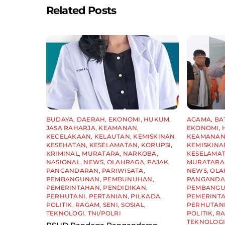
o
p
Related Posts
k
BUDAYA
,
DAERAH
,
EKONOMI
,
HUKUM
,
AGAMA
,
BA
JASA RAHARJA
,
KEAMANAN
,
EKONOMI
,
KECELAKAAN
,
KELAUTAN
,
KEMISKINAN
,
KEAMANA
KESEHATAN
,
KESELAMATAN
,
KORUPSI
,
KEMISKINA
KRIMINAL
,
MURATARA
,
NARKOBA
,
KESELAMA
NASIONAL
,
NEWS
,
OLAHRAGA
,
PAJAK
,
MURATARA
PANGANDARAN
,
PARIWISATA
,
NEWS
,
OLA
PEMBANGUNAN
,
PEMBUNUHAN
,
PANGAND
PEMERINTAHAN
,
PENDIDIKAN
,
PEMBANG
PERHUTANI
,
PERTANIAN
,
PILKADA
,
PEMERINT
POLITIK
,
RAGAM
,
SENI
,
SOSIAL
,
PERHUTAN
TEKNOLOGI
,
TNI/POLRI
POLITIK
,
R
TEKNOLOG