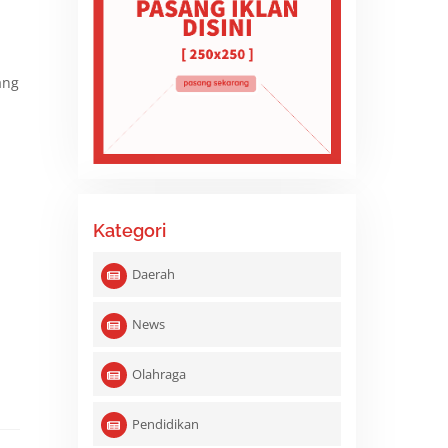
ang
Kategori
Daerah
News
Olahraga
Pendidikan