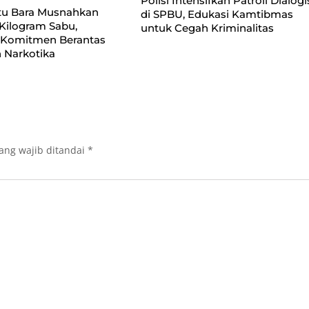
Polisi Intensifkan Patroli Dialogi
tu Bara Musnahkan
di SPBU, Edukasi Kamtibmas
Kilogram Sabu,
untuk Cegah Kriminalitas
 Komitmen Berantas
 Narkotika
ang wajib ditandai
*