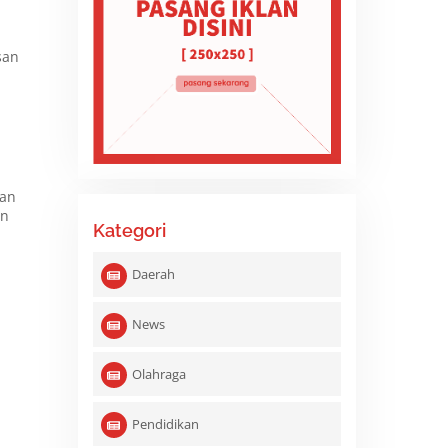
san
kan
an
Kategori
Daerah
News
Olahraga
Pendidikan