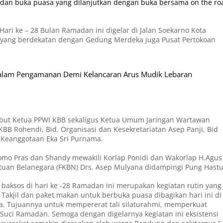
l dan buka puasa yang dilanjutkan dengan buka bersama on the ro
Hari ke – 28 Bulan Ramadan ini digelar di Jalan Soekarno Kota
t yang berdekatan dengan Gedung Merdeka juga Pusat Pertokoan
ta Dalam Pengamanan Demi Kelancaran Arus Mudik Lebaran
ebut Ketua PPWI KBB sekaligus Ketua Umum Jaringan Wartawan
BB Rohendi, Bid. Organisasi dan Kesekretariatan Asep Panji, Bid
t Keanggotaan Eka Sri Purnama.
Romo Pras dan Shandy mewakili Korlap Ponidi dan Wakorlap H.Agus
uan Belanegara (FKBN) Drs. Asep Mulyana didampingi Pung Hastut
baksos di hari ke -28 Ramadan ini merupakan kegiatan rutin yang
 Takjil dan paket makan untuk berbuka puasa dibagikan hari ini di
ga. Tujuannya untuk mempererat tali silaturahmi, memperkuat
 Suci Ramadan. Semoga dengan digelarnya kegiatan ini eksistensi