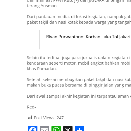
dan manfaat PPWI KBB, JPJ dan JAWARA di tengah ma
terang Yusman.
Dari pantauan media, di lokasi kegiatan, nampak g
paket takjil dan nasi kotak kepada warga yang ten
Rivan Purwantono: Korban Laka Tol Jakar
Selain itu terlihat juga para jurnalis dalam kegi
kendaraan seperti motor, mobil angkot bahkan mob
khas Ramadan.
Setelah selesai membagikan paket takjil dan nasi k
makan buka puasa bersama di pinggir jalan yang m
Dari awal sampai akhir kegiatan ini terpantau aman 
Red-
Post Views:
247
F
E
W
X
S