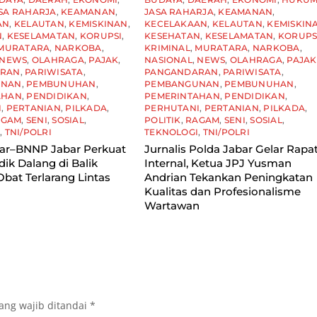
SA RAHARJA
,
KEAMANAN
,
JASA RAHARJA
,
KEAMANAN
,
AN
,
KELAUTAN
,
KEMISKINAN
,
KECELAKAAN
,
KELAUTAN
,
KEMISKIN
N
,
KESELAMATAN
,
KORUPSI
,
KESEHATAN
,
KESELAMATAN
,
KORUPS
MURATARA
,
NARKOBA
,
KRIMINAL
,
MURATARA
,
NARKOBA
,
NEWS
,
OLAHRAGA
,
PAJAK
,
NASIONAL
,
NEWS
,
OLAHRAGA
,
PAJAK
ARAN
,
PARIWISATA
,
PANGANDARAN
,
PARIWISATA
,
UNAN
,
PEMBUNUHAN
,
PEMBANGUNAN
,
PEMBUNUHAN
,
AHAN
,
PENDIDIKAN
,
PEMERINTAHAN
,
PENDIDIKAN
,
I
,
PERTANIAN
,
PILKADA
,
PERHUTANI
,
PERTANIAN
,
PILKADA
,
AGAM
,
SENI
,
SOSIAL
,
POLITIK
,
RAGAM
,
SENI
,
SOSIAL
,
I
,
TNI/POLRI
TEKNOLOGI
,
TNI/POLRI
bar–BNNP Jabar Perkuat
Jurnalis Polda Jabar Gelar Rapa
idik Dalang di Balik
Internal, Ketua JPJ Yusman
Obat Terlarang Lintas
Andrian Tekankan Peningkatan
Kualitas dan Profesionalisme
Wartawan
ang wajib ditandai
*