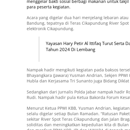
menggelar bakti sosial berbagi makanan untuk takji
para peserta kegiatan.
Acara yang digelar dua hari menjelang lebaran atau 
Bandung, tepatnya di Teras Cikapundung River Spo
elektronik Cikapundung.
Yayasan Hary Petir Al Ittifaq Turut Ser
Tahun 2024 Di Lembang
Nampak hadir mengikuti kegiatan pada baksos ters
Bhayangkara (Jawara) Yusman Andrian, Sekjen PPWI K
Hubla dan Kerjasama Tri Sunanto juga Bidang Dikla
Sedangkan dari Jurnalis Polda Jabar nampak hadir 
Rudi. Nampak hadir pula Ketua Bakorda Forum Kesat
Menurut Ketua PPWI KBB, Yusman Andrian, kegiatan 
selalu digelar setiap Bulan Ramadan. “Ratusan Paket
sekitar River Spot Teras Cikapundung dan Jalan Bra
soliditas dan meningkatkan kepedulian kita di Bulan