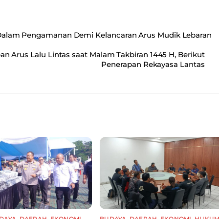
rta Dalam Pengamanan Demi Kelancaran Arus Mudik Lebaran
 Arus Lalu Lintas saat Malam Takbiran 1445 H, Berikut
Penerapan Rekayasa Lantas
DAYA
,
DAERAH
,
EKONOMI
,
BUDAYA
,
DAERAH
,
EKONOMI
,
HUKU