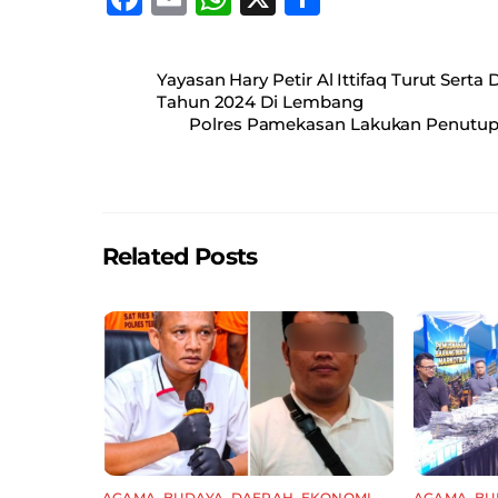
a
m
h
h
c
ai
at
ar
Yayasan Hary Petir Al Ittifaq Turut Se
e
l
s
e
Tahun 2024 Di Lembang
Polres Pamekasan Lakukan Penutupan
b
A
o
p
o
p
k
Related Posts
AGAMA
,
BUDAYA
,
DAERAH
,
EKONOMI
,
AGAMA
,
BU