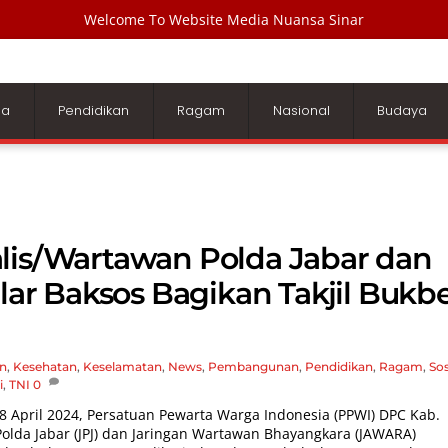
Welcome To Website Media Nuansa Sinar
ga
Pendidikan
Ragam
Nasional
Budaya
lis/Wartawan Polda Jabar dan
r Baksos Bagikan Takjil Bukb
n
,
Kesehatan
,
Keselamatan
,
News
,
Pembangunan
,
Pendidikan
,
Ragam
,
Sos
i
,
TNI
0
8 April 2024, Persatuan Pewarta Warga Indonesia (PPWI) DPC Kab.
Polda Jabar (JPJ) dan Jaringan Wartawan Bhayangkara (JAWARA)