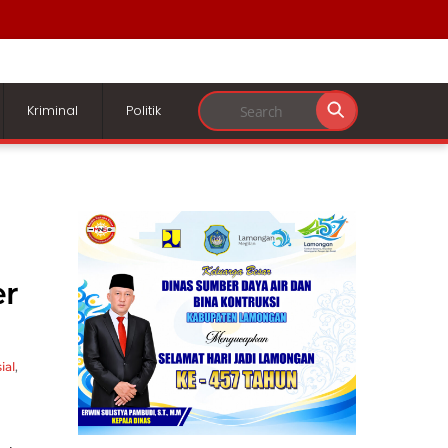
Kriminal
Politik
er
ial
,