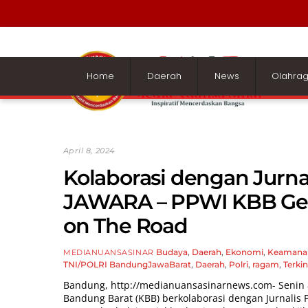
Skip
to
content
Home
Daerah
News
Olahra
April 8, 2024
Kolaborasi dengan Jurna
JAWARA – PPWI KBB Gela
on The Road
Budaya
,
Daerah
,
Ekonomi
,
Keamana
MEDIANUANSASINAR
TNI/POLRI
BandungJawaBarat
,
Daerah
,
Polri
,
ragam
,
Terkin
Bandung,
http://medianuansasinarnews.com-
Senin 
Bandung Barat (KBB) berkolaborasi dengan Jurnalis 