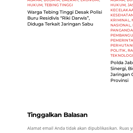
HUKUM
,
TEBING TINGGI
HUKUM
,
JA
KECELAKA
Warga Tebing Tinggi Desak Polisi
KESEHATA
Buru Residivis “Riki Darwis”,
KRIMINAL
,
Diduga Terkait Jaringan Sabu
NASIONAL
,
PANGAND
PEMBANG
PEMERINT
PERHUTAN
POLITIK
,
R
TEKNOLOG
Polda Ja
Sinergi, B
Jaringan 
Provinsi
Tinggalkan Balasan
Alamat email Anda tidak akan dipublikasikan.
Ruas y