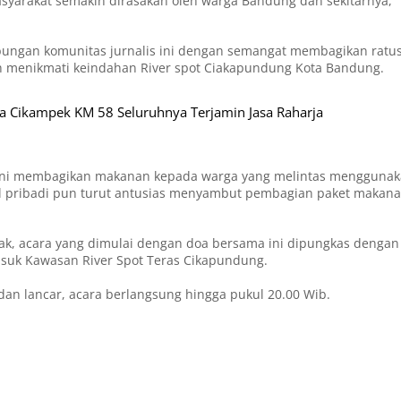
syarakat semakin dirasakan oleh warga Bandung dan sekitarnya,”
abungan komunitas jurnalis ini dengan semangat membagikan ratu
gah menikmati keindahan River spot Ciakapundung Kota Bandung.
ta Cikampek KM 58 Seluruhnya Terjamin Jasa Raharja
atan ini membagikan makanan kepada warga yang melintas mengguna
il pribadi pun turut antusias menyambut pembagian paket makan
otak, acara yang dimulai dengan doa bersama ini dipungkas dengan
asuk Kawasan River Spot Teras Cikapundung.
dan lancar, acara berlangsung hingga pukul 20.00 Wib.