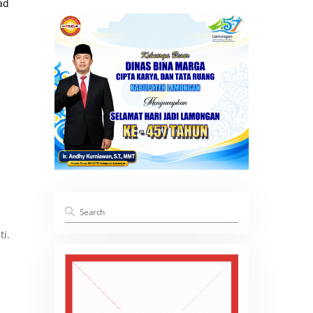
ad
i.