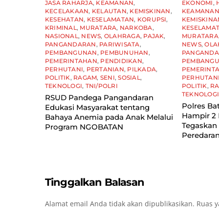
JASA RAHARJA
,
KEAMANAN
,
EKONOMI
,
KECELAKAAN
,
KELAUTAN
,
KEMISKINAN
,
KEAMANA
KESEHATAN
,
KESELAMATAN
,
KORUPSI
,
KEMISKINA
KRIMINAL
,
MURATARA
,
NARKOBA
,
KESELAMA
NASIONAL
,
NEWS
,
OLAHRAGA
,
PAJAK
,
MURATARA
PANGANDARAN
,
PARIWISATA
,
NEWS
,
OLA
PEMBANGUNAN
,
PEMBUNUHAN
,
PANGAND
PEMERINTAHAN
,
PENDIDIKAN
,
PEMBANG
PERHUTANI
,
PERTANIAN
,
PILKADA
,
PEMERINT
POLITIK
,
RAGAM
,
SENI
,
SOSIAL
,
PERHUTAN
TEKNOLOGI
,
TNI/POLRI
POLITIK
,
R
TEKNOLOG
RSUD Pandega Pangandaran
Polres Ba
Edukasi Masyarakat tentang
Hampir 2 
Bahaya Anemia pada Anak Melalui
Tegaskan
Program NGOBATAN
Peredaran
Tinggalkan Balasan
Alamat email Anda tidak akan dipublikasikan.
Ruas y