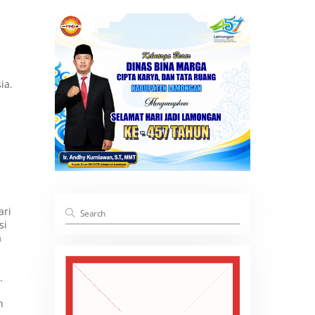
ia.
ari
si
a
.
h