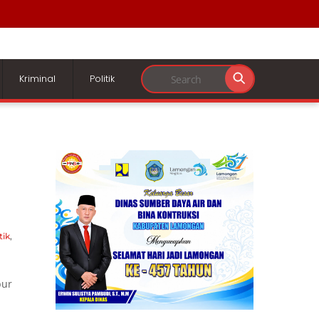
Kriminal
Politik
tik
,
bur