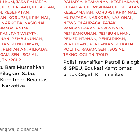
HUKUM
,
JASA RAHARJA
,
RAHARJA
,
KEAMANAN
,
KECELAKAAN
N
,
KECELAKAAN
,
KELAUTAN
,
KELAUTAN
,
KEMISKINAN
,
KESEHATA
N
,
KESEHATAN
,
KESELAMATAN
,
KORUPSI
,
KRIMINAL
,
TAN
,
KORUPSI
,
KRIMINAL
,
MURATARA
,
NARKOBA
,
NASIONAL
,
,
NARKOBA
,
NASIONAL
,
NEWS
,
OLAHRAGA
,
PAJAK
,
HRAGA
,
PAJAK
,
PANGANDARAN
,
PARIWISATA
,
ARAN
,
PARIWISATA
,
PEMBANGUNAN
,
PEMBUNUHAN
,
UNAN
,
PEMBUNUHAN
,
PEMERINTAHAN
,
PENDIDIKAN
,
AHAN
,
PENDIDIKAN
,
PERHUTANI
,
PERTANIAN
,
PILKADA
,
I
,
PERTANIAN
,
PILKADA
,
POLITIK
,
RAGAM
,
SENI
,
SOSIAL
,
AGAM
,
SENI
,
SOSIAL
,
TEKNOLOGI
,
TNI/POLRI
I
,
TNI/POLRI
Polisi Intensifkan Patroli Dialogi
tu Bara Musnahkan
di SPBU, Edukasi Kamtibmas
Kilogram Sabu,
untuk Cegah Kriminalitas
 Komitmen Berantas
 Narkotika
ang wajib ditandai
*