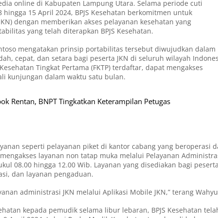
media online di Kabupaten Lampung Utara. Selama periode cuti
8 hingga 15 April 2024, BPJS Kesehatan berkomitmen untuk
JKN) dengan memberikan akses pelayanan kesehatan yang
abilitas yang telah diterapkan BPJS Kesehatan.
oso mengatakan prinsip portabilitas tersebut diwujudkan dalam
, cepat, dan setara bagi peserta JKN di seluruh wilayah Indones
s Kesehatan Tingkat Pertama (FKTP) terdaftar, dapat mengakses
kali kunjungan dalam waktu satu bulan.
 Rentan, BNPT Tingkatkan Keterampilan Petugas
yanan seperti pelayanan piket di kantor cabang yang beroperasi d
g mengakses layanan non tatap muka melalui Pelayanan Administra
kul 08.00 hingga 12.00 Wib. Layanan yang disediakan bagi pesert
asi, dan layanan pengaduan.
yanan administrasi JKN melalui Aplikasi Mobile JKN,” terang Wahyu
ehatan kepada pemudik selama libur lebaran, BPJS Kesehatan tela