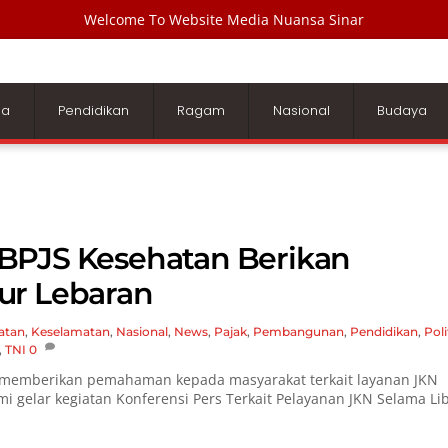
Welcome To Website Media Nuansa Sinar
ga
Pendidikan
Ragam
Nasional
Budaya
BPJS Kesehatan Berikan
ur Lebaran
atan
,
Keselamatan
,
Nasional
,
News
,
Pajak
,
Pembangunan
,
Pendidikan
,
Poli
,
TNI
0
memberikan pemahaman kepada masyarakat terkait layanan JKN
i gelar kegiatan Konferensi Pers Terkait Pelayanan JKN Selama Li