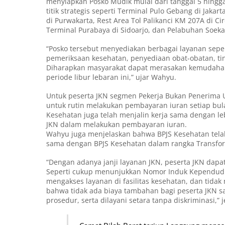
menyiapkan Posko Mudik mulai dari tanggal 5 hingga
titik strategis seperti Terminal Pulo Gebang di Jak
di Purwakarta, Rest Area Tol Palikanci KM 207A di 
Terminal Purabaya di Sidoarjo, dan Pelabuhan Soeka
“Posko tersebut menyediakan berbagai layanan seperti
pemeriksaan kesehatan, penyediaan obat-obatan, ti
Diharapkan masyarakat dapat merasakan kemudaha
periode libur lebaran ini,” ujar Wahyu.
Untuk peserta JKN segmen Pekerja Bukan Penerima U
untuk rutin melakukan pembayaran iuran setiap bulan
Kesehatan juga telah menjalin kerja sama dengan 
JKN dalam melakukan pembayaran iuran.
Wahyu juga menjelaskan bahwa BPJS Kesehatan telah 
sama dengan BPJS Kesehatan dalam rangka Transfo
“Dengan adanya janji layanan JKN, peserta JKN da
Seperti cukup menunjukkan Nomor Induk Kependuduk
mengakses layanan di fasilitas kesehatan, dan tida
bahwa tidak ada biaya tambahan bagi peserta JKN sa
prosedur, serta dilayani setara tanpa diskriminasi,” j