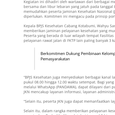
Kegiatan ini dihadiri oleh wartawan dari berbagai 
bersama dan libur lebaran yang jatuh pada tanggal 
memudahkan peserta Jaminan Kesehatan Nasional (
diperlukan. Komitmen ini mengacu pada prinsip port
Kepala BPJS Kesehatan Cabang Kotabumi, Wahyu Sant
memberikan jaminan pelayanan kesehatan yang mudah
Peserta yang berada di luar wilayah tempat Fasilita
pelayanan rawat jalan di FKTP lain paling banyak 3 
Berkomitmen Dukung Pembinaan Kelompok
Pemasyarakatan
“BPJS Kesehatan juga menyediakan berbagai kanal la
pukul 08.00 hingga 12.00 waktu setempat. Bagi yan
melalui WhatsApp (PANDAWA), dapat dilayani dari pu
JKN mencakup layanan informasi, layanan administr
“Selain itu, peserta JKN juga dapat memanfaatkan la
Selain itu, dalam rangka memberikan pelayanan kes