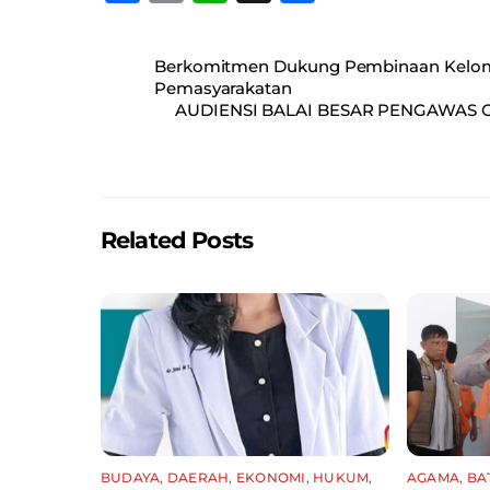
a
m
h
h
c
ai
at
ar
Berkomitmen Dukung Pembinaan Kelomp
e
l
s
e
Pemasyarakatan
AUDIENSI BALAI BESAR PENGAWAS
b
A
o
p
o
p
k
Related Posts
BUDAYA
,
DAERAH
,
EKONOMI
,
HUKUM
,
AGAMA
,
BA