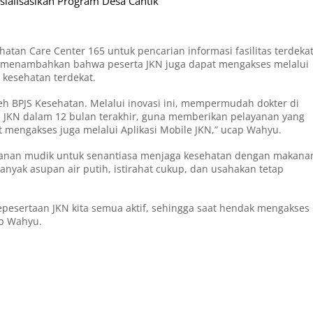
sialisasikan Program Desa Cantik
tan Care Center 165 untuk pencarian informasi fasilitas terdeka
a menambahkan bahwa peserta JKN juga dapat mengakses melalui
s kesehatan terdekat.
leh BPJS Kesehatan. Melalui inovasi ini, mempermudah dokter di
ta JKN dalam 12 bulan terakhir, guna memberikan pelayanan yang
t mengakses juga melalui Aplikasi Mobile JKN,” ucap Wahyu.
anan mudik untuk senantiasa menjaga kesehatan dengan makana
anyak asupan air putih, istirahat cukup, dan usahakan tetap
epesertaan JKN kita semua aktif, sehingga saat hendak mengakses
up Wahyu.