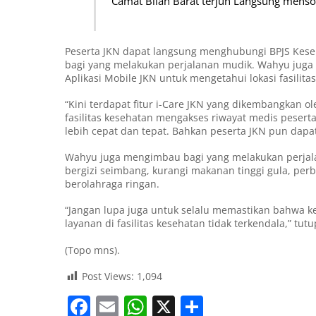
Camat Bilah Barat terjun Langsung menso
Peserta JKN dapat langsung menghubungi BPJS Keseha
bagi yang melakukan perjalanan mudik. Wahyu jug
Aplikasi Mobile JKN untuk mengetahui lokasi fasilita
“Kini terdapat fitur i-Care JKN yang dikembangkan o
fasilitas kesehatan mengakses riwayat medis peser
lebih cepat dan tepat. Bahkan peserta JKN pun dapa
Wahyu juga mengimbau bagi yang melakukan perjal
bergizi seimbang, kurangi makanan tinggi gula, perb
berolahraga ringan.
“Jangan lupa juga untuk selalu memastikan bahwa k
layanan di fasilitas kesehatan tidak terkendala,” tut
(Topo mns).
Post Views:
1,094
F
E
W
X
S