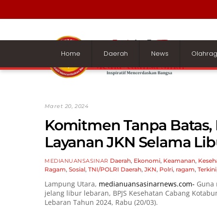
Skip
to
content
Home
Daerah
News
Olahra
Maret 20, 2024
Komitmen Tanpa Batas, 
Layanan JKN Selama Lib
Daerah
,
Ekonomi
,
Keamanan
,
Keseh
MEDIANUANSASINAR
Ragam
,
Sosial
,
TNI/POLRI
Daerah
,
JKN
,
Polri
,
ragam
,
Terkini
Lampung Utara,
medianuansasinarnews.com-
Guna 
jelang libur lebaran, BPJS Kesehatan Cabang Kotabum
Lebaran Tahun 2024, Rabu (20/03).