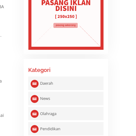
8A
.
Kategori
a
Daerah
News
Olahraga
ai
Pendidikan