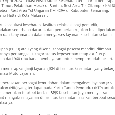
 9 April 2024. Lokasi Posko Mudik Kesehatan tersebar di beberapa
arta Timur, Pelabuhan Merak di Banten, Rest Area Tol Cikampek KM 8
Cirebon, Rest Area Tol Ungaran KM 429A di Kabupaten Semarang,
rno-Hatta di Kota Makassar.
 konsultasi kesehatan, fasilitas relaksasi bagi pemudik,
ndakan sederhana darurat, dan pemberian rujukan bila diperlukan
n dan kenyamanan dalam mengakses layanan kesehatan selama
pah (PBPU) atau yang dikenal sebagai peserta mandiri, diimbau
nya per tanggal 10 agar status kepesertaan tetap aktif. BPJS
lebih dari 960 ribu kanal pembayaran untuk mempermudah peserta
menerapkan janji layanan JKN di fasilitas kesehatan, yang bekerj
rmasi Mutu Layanan.
pat merasakan berbagai kemudahan dalam mengakses layanan JKN.
an (NIK) yang terdapat pada Kartu Tanda Penduduk (KTP) untuk
k memerlukan fotokopi berkas. BPJS Kesehatan juga menegaskan
at mengakses layanan di fasilitas kesehatan, asalkan berobat sesu
elasnya.