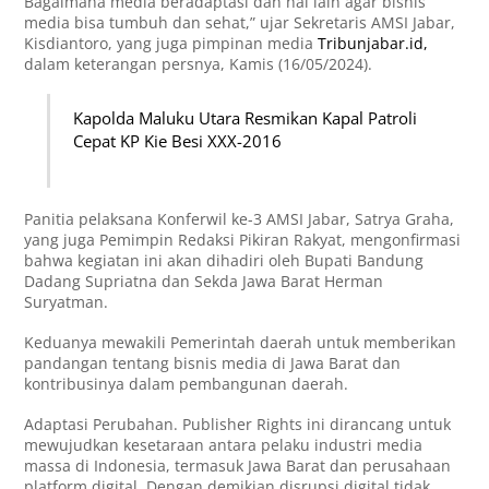
Bagaimana media beradaptasi dan hal lain agar bisnis
media bisa tumbuh dan sehat,” ujar Sekretaris AMSI Jabar,
Kisdiantoro, yang juga pimpinan media
Tribunjabar.id,
dalam keterangan persnya, Kamis (16/05/2024).
Kapolda Maluku Utara Resmikan Kapal Patroli
Cepat KP Kie Besi XXX-2016
Panitia pelaksana Konferwil ke-3 AMSI Jabar, Satrya Graha,
yang juga Pemimpin Redaksi Pikiran Rakyat, mengonfirmasi
bahwa kegiatan ini akan dihadiri oleh Bupati Bandung
Dadang Supriatna dan Sekda Jawa Barat Herman
Suryatman.
Keduanya mewakili Pemerintah daerah untuk memberikan
pandangan tentang bisnis media di Jawa Barat dan
kontribusinya dalam pembangunan daerah.
Adaptasi Perubahan. Publisher Rights ini dirancang untuk
mewujudkan kesetaraan antara pelaku industri media
massa di Indonesia, termasuk Jawa Barat dan perusahaan
platform digital. Dengan demikian disrupsi digital tidak