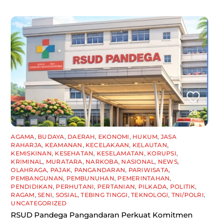
AGAMA
,
BUDAYA
,
DAERAH
,
EKONOMI
,
HUKUM
,
JASA
RAHARJA
,
KEAMANAN
,
KECELAKAAN
,
KELAUTAN
,
KEMISKINAN
,
KESEHATAN
,
KESELAMATAN
,
KORUPSI
,
KRIMINAL
,
MURATARA
,
NARKOBA
,
NASIONAL
,
NEWS
,
OLAHRAGA
,
PAJAK
,
PANGANDARAN
,
PARIWISATA
,
PEMBANGUNAN
,
PEMBUNUHAN
,
PEMERINTAHAN
,
PENDIDIKAN
,
PERHUTANI
,
PERTANIAN
,
PILKADA
,
POLITIK
,
RAGAM
,
SENI
,
SOSIAL
,
TEBING TINGGI
,
TEKNOLOGI
,
TNI/POLRI
,
UNCATEGORIZED
RSUD Pandega Pangandaran Perkuat Komitmen