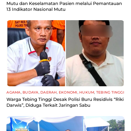
Mutu dan Keselamatan Pasien melalui Pemantauan
13 Indikator Nasional Mutu
AGAMA
,
BUDAYA
,
DAERAH
,
EKONOMI
,
HUKUM
,
TEBING TINGGI
Warga Tebing Tinggi Desak Polisi Buru Residivis “Riki
Darwis”, Diduga Terkait Jaringan Sabu