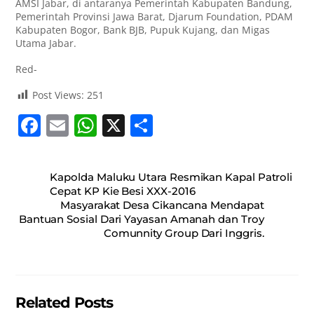
AMSI Jabar, di antaranya Pemerintah Kabupaten Bandung,
Pemerintah Provinsi Jawa Barat, Djarum Foundation, PDAM
Kabupaten Bogor, Bank BJB, Pupuk Kujang, dan Migas
Utama Jabar.
Red-
Post Views:
251
F
E
W
X
S
a
m
h
h
c
ai
at
ar
Kapolda Maluku Utara Resmikan Kapal Patroli
e
l
s
e
Cepat KP Kie Besi XXX-2016
Masyarakat Desa Cikancana Mendapat
b
A
Bantuan Sosial Dari Yayasan Amanah dan Troy
o
p
Comunnity Group Dari Inggris.
o
p
k
Related Posts