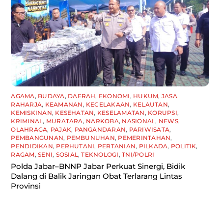
AGAMA
,
BUDAYA
,
DAERAH
,
EKONOMI
,
HUKUM
,
JASA
RAHARJA
,
KEAMANAN
,
KECELAKAAN
,
KELAUTAN
,
KEMISKINAN
,
KESEHATAN
,
KESELAMATAN
,
KORUPSI
,
KRIMINAL
,
MURATARA
,
NARKOBA
,
NASIONAL
,
NEWS
,
OLAHRAGA
,
PAJAK
,
PANGANDARAN
,
PARIWISATA
,
PEMBANGUNAN
,
PEMBUNUHAN
,
PEMERINTAHAN
,
PENDIDIKAN
,
PERHUTANI
,
PERTANIAN
,
PILKADA
,
POLITIK
,
RAGAM
,
SENI
,
SOSIAL
,
TEKNOLOGI
,
TNI/POLRI
Polda Jabar–BNNP Jabar Perkuat Sinergi, Bidik
Dalang di Balik Jaringan Obat Terlarang Lintas
Provinsi