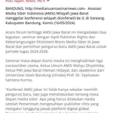
Polri
,
ragam
,
Terkini
,
TNI
0
BANDUNG,
http://medianuansasinarnews.com-
Asosiasi
Media Siber Indonesia (AMSI) Wilayah Jawa Barat
menggelar konferensi wilayah (Konferwil) ke-3, di Soreang,
Kabupaten Bandung, Kamis (16/05/2024).
Acara forum tertinggi AMSI Jawa Barat ini mengadakan dua
kegiatan, seminar dengan topik Publisher Rights dan
Keberlangsungan EKosistem Bisnis Media Siber di Jawa
Barat dan pemilihan pengurus baru AMSI Jawa Barat untuk
periode tugas 2024-2028.
Seminar masa depan bisnis media ini menghadirkan tiga
narasumber utama, Ketua Umum AMSI Wahyu Dhyatmika,
Ketua PWI Jawa Barat Hikman Hidayat, dan akademisi dari
Universitas Islam Bandung (Unisba) Prof. Dr. Septiawan
Santana Kurnia.
“Konferwil AMSI Jabar ini tidak hanya sekadar memilih
pengurus baru, tapi juga mendiskusikan tentang masa
depan media siber. Apa yang harus dilakukan media
setelah Pemerintah mengesahkan publisher rihts yang
mengatur tanggung jawab platform digital global.