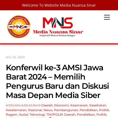
Welcome To Website Media Nuansa Sinar
Skip
Men
to
content
Mei 16, 2024
Konferwil ke-3 AMSI Jawa
Barat 2024 – Memilih
Pengurus Baru dan Diskusi
Masa Depan Media Siber
Daerah
,
Ekonomi
,
Keamanan
,
Kesehatan
,
MEDIANUANSASINAR
Keselamatan
,
Nasional
,
News
,
Pembangunan
,
Pendidikan
,
Politik
,
Ragam
,
Sosial
,
Teknologi
,
TNI/POLRI
Daerah
,
Pendidikan
,
Politik
,