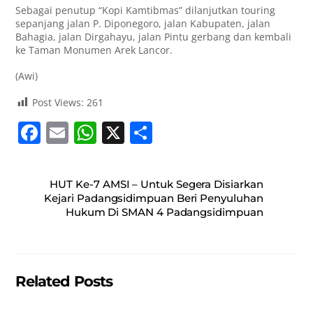
Sebagai penutup “Kopi Kamtibmas” dilanjutkan touring
sepanjang jalan P. Diponegoro, jalan Kabupaten, jalan
Bahagia, jalan Dirgahayu, jalan Pintu gerbang dan kembali
ke Taman Monumen Arek Lancor.
(Awi)
Post Views:
261
F
E
W
X
S
a
m
h
h
c
ai
at
ar
HUT Ke-7 AMSI – Untuk Segera Disiarkan
e
l
s
e
Kejari Padangsidimpuan Beri Penyuluhan
Hukum Di SMAN 4 Padangsidimpuan
b
A
o
p
o
p
Related Posts
k