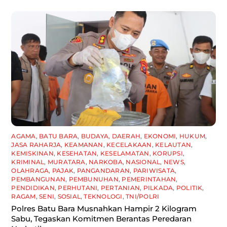
AGAMA
,
BATU BARA
,
BUDAYA
,
DAERAH
,
EKONOMI
,
HUKUM
,
JASA RAHARJA
,
KEAMANAN
,
KECELAKAAN
,
KELAUTAN
,
KEMISKINAN
,
KESEHATAN
,
KESELAMATAN
,
KORUPSI
,
KRIMINAL
,
MURATARA
,
NARKOBA
,
NASIONAL
,
NEWS
,
OLAHRAGA
,
PAJAK
,
PANGANDARAN
,
PARIWISATA
,
PEMBANGUNAN
,
PEMBUNUHAN
,
PEMERINTAHAN
,
PENDIDIKAN
,
PERHUTANI
,
PERTANIAN
,
PILKADA
,
POLITIK
,
RAGAM
,
SENI
,
SOSIAL
,
TEKNOLOGI
,
TNI/POLRI
Polres Batu Bara Musnahkan Hampir 2 Kilogram
Sabu, Tegaskan Komitmen Berantas Peredaran