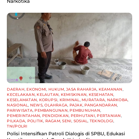
Narkotika
DAERAH
,
EKONOMI
,
HUKUM
,
JASA RAHARJA
,
KEAMANAN
,
KECELAKAAN
,
KELAUTAN
,
KEMISKINAN
,
KESEHATAN
,
KESELAMATAN
,
KORUPSI
,
KRIMINAL
,
MURATARA
,
NARKOBA
,
NASIONAL
,
NEWS
,
OLAHRAGA
,
PAJAK
,
PANGANDARAN
,
PARIWISATA
,
PEMBANGUNAN
,
PEMBUNUHAN
,
PEMERINTAHAN
,
PENDIDIKAN
,
PERHUTANI
,
PERTANIAN
,
PILKADA
,
POLITIK
,
RAGAM
,
SENI
,
SOSIAL
,
TEKNOLOGI
,
TNI/POLRI
Polisi Intensifkan Patroli Dialogis di SPBU, Edukasi