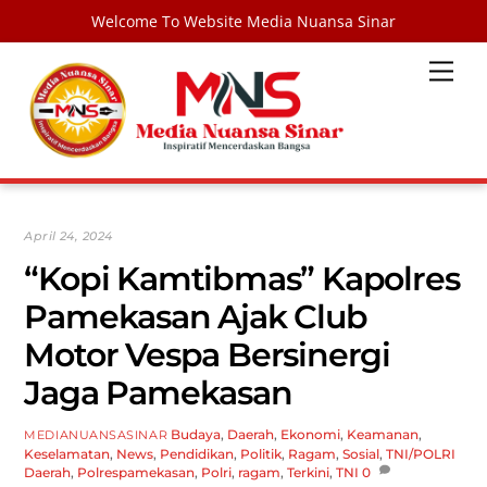
Welcome To Website Media Nuansa Sinar
Skip
Men
to
content
April 24, 2024
“Kopi Kamtibmas” Kapolres
Pamekasan Ajak Club
Motor Vespa Bersinergi
Jaga Pamekasan
Budaya
,
Daerah
,
Ekonomi
,
Keamanan
,
MEDIANUANSASINAR
Keselamatan
,
News
,
Pendidikan
,
Politik
,
Ragam
,
Sosial
,
TNI/POLRI
Daerah
,
Polrespamekasan
,
Polri
,
ragam
,
Terkini
,
TNI
0