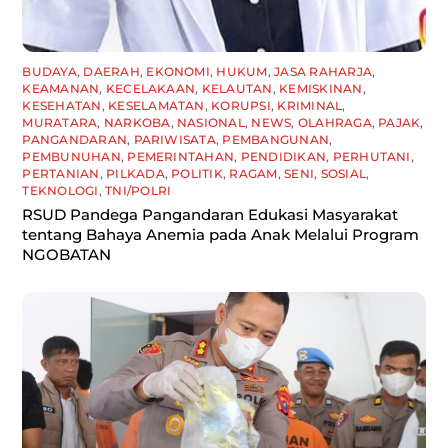
BUDAYA
,
DAERAH
,
EKONOMI
,
HUKUM
,
JASA RAHARJA
,
KEAMANAN
,
KECELAKAAN
,
KELAUTAN
,
KEMISKINAN
,
KESEHATAN
,
KESELAMATAN
,
KORUPSI
,
KRIMINAL
,
MURATARA
,
NARKOBA
,
NASIONAL
,
NEWS
,
OLAHRAGA
,
PAJAK
,
PANGANDARAN
,
PARIWISATA
,
PEMBANGUNAN
,
PEMBUNUHAN
,
PEMERINTAHAN
,
PENDIDIKAN
,
PERHUTANI
,
PERTANIAN
,
PILKADA
,
POLITIK
,
RAGAM
,
SENI
,
SOSIAL
,
TEKNOLOGI
,
TNI/POLRI
RSUD Pandega Pangandaran Edukasi Masyarakat
tentang Bahaya Anemia pada Anak Melalui Program
NGOBATAN