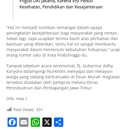
Pilgub DKI Jakarta, Karena Visi Peduli
Kesehatan, Pendidikan dan Kesejahteraan
“Hal ini menjadi suntikan semangat dalam upaya
peningkatan kesejahteraan bagi masyarakat yang rentan.
Sekali lagi, saya ucapkan terima kasih atas perhatian dan
bantuan yang diberikan, tentu hal ini sangat membantu
masyarakat dalam memenuhi kebutuhan hidupnya,” ucap
orang nomor satu di Kota Probolinggo itu.
Tampak sebelum acara seremonial, Pj. Gubernur Adhy
Karyono didampingi Nurkholis menyapa dan melayani
warga yang sedang bertransaksi di Pasar Murah. Kegiatan
tersebut diadakan oleh pemprov melalui Dinas
Perindustrian dan Perdagangan Jawa Timur.
(Yib- mas )
Post Views:
331
F
E
W
X
S