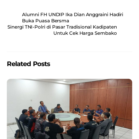
a
m
h
h
c
ai
at
ar
Alumni FH UNDIP Ika Dian Anggraini Hadiri
e
l
s
e
Buka Puasa Bersma
Sinergi TNI-Polri di Pasar Tradisional Kadipaten
b
A
Untuk Cek Harga Sembako
o
p
o
p
k
Related Posts