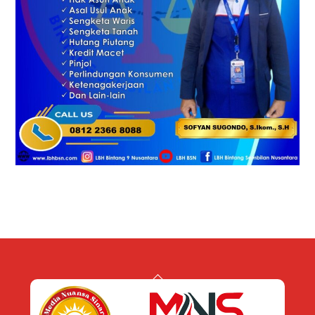
Back
To
Top