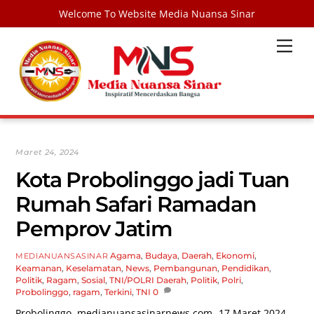
Welcome To Website Media Nuansa Sinar
Skip
Men
to
content
Maret 24, 2024
Kota Probolinggo jadi Tuan
Rumah Safari Ramadan
Pemprov Jatim
Agama
,
Budaya
,
Daerah
,
Ekonomi
,
MEDIANUANSASINAR
Keamanan
,
Keselamatan
,
News
,
Pembangunan
,
Pendidikan
,
Politik
,
Ragam
,
Sosial
,
TNI/POLRI
Daerah
,
Politik
,
Polri
,
Probolinggo
,
ragam
,
Terkini
,
TNI
0
Probolinggo,
medianuansasinarnews.com-
17 Maret 2024.