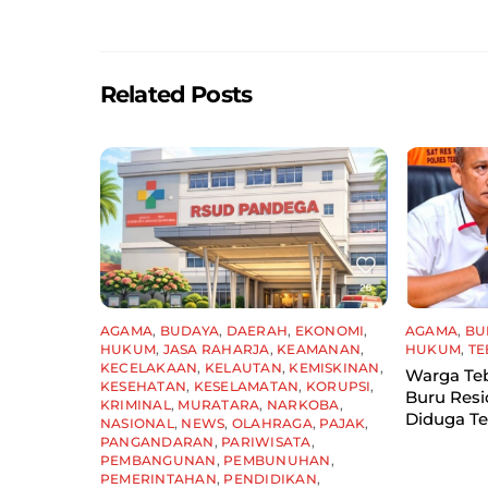
o
p
o
p
k
Related Posts
AGAMA
,
BUDAYA
,
DAERAH
,
EKONOMI
,
AGAMA
,
BU
HUKUM
,
JASA RAHARJA
,
KEAMANAN
,
HUKUM
,
TE
KECELAKAAN
,
KELAUTAN
,
KEMISKINAN
,
Warga Teb
KESEHATAN
,
KESELAMATAN
,
KORUPSI
,
Buru Resid
KRIMINAL
,
MURATARA
,
NARKOBA
,
Diduga Te
NASIONAL
,
NEWS
,
OLAHRAGA
,
PAJAK
,
PANGANDARAN
,
PARIWISATA
,
PEMBANGUNAN
,
PEMBUNUHAN
,
PEMERINTAHAN
,
PENDIDIKAN
,