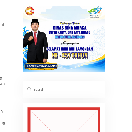
lai
gi
tan
ah
ung