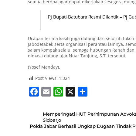
semua berdoa agar dapat dikerjakan sesegera mungki
Pj Bupati Batubara Resmi Dilantik – Pj 
Ucapan terima kasih juga datang dari seluruh toko
Jabodetabek serta organisasi perantau lainnya, sem
salam kompak selalu, semoga hubungan Ranah dan 
dimasa datang ujar Nuar Tanjung, S.T. tersebut.
(Yosef Manday).
Post Views:
1,324
F
E
W
X
S
a
m
h
h
c
ai
at
ar
Memperingati HUT Perhimpunan Advokat
e
l
s
e
Sidoarjo
Polda Jabar Berhasil Ungkap Dugaan Tindak 
b
A