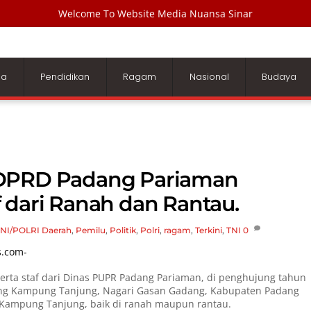
Welcome To Website Media Nuansa Sinar
ga
Pendidikan
Ragam
Nasional
Budaya
 DPRD Padang Pariaman
 dari Ranah dan Rantau.
NI/POLRI
Daerah
,
Pemilu
,
Politik
,
Polri
,
ragam
,
Terkini
,
TNI
0
s.com-
rta staf dari Dinas PUPR Padang Pariaman, di penghujung tahun
rong Kampung Tanjung, Nagari Gasan Gadang, Kabupaten Padang
 Kampung Tanjung, baik di ranah maupun rantau.