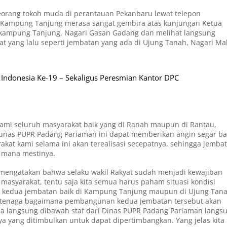
seorang tokoh muda di perantauan Pekanbaru lewat telepon
 Kampung Tanjung merasa sangat gembira atas kunjungan Ketua
ekampung Tanjung, Nagari Gasan Gadang dan melihat langsung
at yang lalu seperti jembatan yang ada di Ujung Tanah, Nagari Ma
ndonesia Ke-19 – Sekaligus Peresmian Kantor DPC
mi seluruh masyarakat baik yang di Ranah maupun di Rantau,
Dunas PUPR Padang Pariaman ini dapat memberikan angin segar ba
kat kami selama ini akan terealisasi secepatnya, sehingga jemba
i mana mestinya.
 mengatakan bahwa selaku wakil Rakyat sudah menjadi kewajiban
masyarakat, tentu saja kita semua harus paham situasi kondisi
na kedua jembatan baik di Kampung Tanjung maupun di Ujung Tan
uat tenaga bagaimana pembangunan kedua jembatan tersebut akan
ula langsung dibawah staf dari Dinas PUPR Padang Pariaman langs
 yang ditimbulkan untuk dapat dipertimbangkan. Yang jelas kita