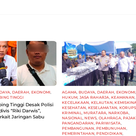
DAYA
,
DAERAH
,
EKONOMI
,
AGAMA
,
BUDAYA
,
DAERAH
,
EKONOMI
BING TINGGI
HUKUM
,
JASA RAHARJA
,
KEAMANAN
,
KECELAKAAN
,
KELAUTAN
,
KEMISKIN
ing Tinggi Desak Polisi
KESEHATAN
,
KESELAMATAN
,
KORUPS
ivis “Riki Darwis”,
KRIMINAL
,
MURATARA
,
NARKOBA
,
rkait Jaringan Sabu
NASIONAL
,
NEWS
,
OLAHRAGA
,
PAJAK
PANGANDARAN
,
PARIWISATA
,
PEMBANGUNAN
,
PEMBUNUHAN
,
PEMERINTAHAN
,
PENDIDIKAN
,