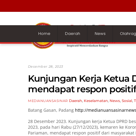
Skip
to
content
Home
Daerah
News
Olahra
Desember 28, 2023
Kunjungan Kerja Ketua
mendapat respon positif
Daerah
,
Keselamatan
,
News
,
Sosial
,
T
MEDIANUANSASINAR
Batang Gasan, Padang
http://medianuansasinarnew
28 Desember 2023. Kunjungan kerja Ketua DPRD bese
2023, pada hari Rabu (27/12/2023), kemaren ke Ko
Pariaman, mendapat respon positif dari masyarakat