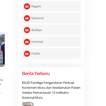
Ragam
Nasional
Budaya
Kriminal
Politik
,
Berita Terbaru
AN
,
RSUD Pandega Pangandaran Perkuat
I
,
Komitmen Mutu dan Keselamatan Pasien
,
melalui Pemantauan 13 Indikator
Nasional Mutu