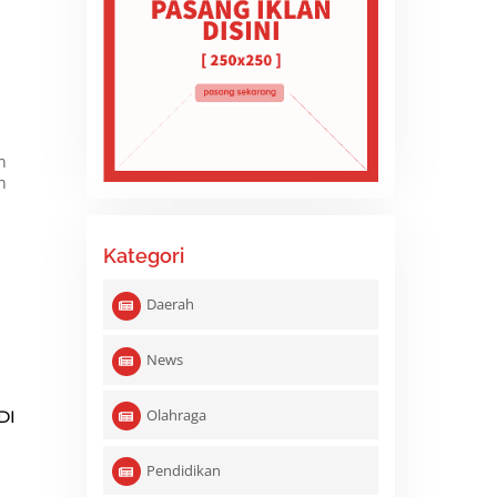
n
n
Kategori
Daerah
News
Olahraga
DI
Pendidikan